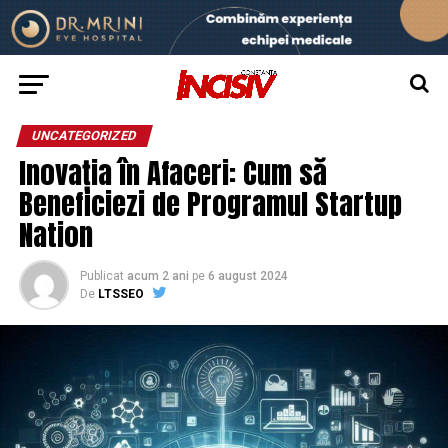
UNCATEGORIZED
Inovația în Afaceri: Cum să
Beneficiezi de Programul Startup
Nation
Publicat
acum 2 ani
pe
6 august 2024
De
LTSSEO