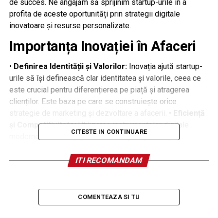
de succes. Ne angajăm să sprijinim startup-urile în a
profita de aceste oportunități prin strategii digitale
inovatoare și resurse personalizate.
Importanța Inovației în Afaceri
•
Definirea Identității și Valorilor:
Inovația ajută startup-
urile să își definească clar identitatea și valorile, ceea ce
este crucial pentru diferențierea pe piață și atragerea
clienților. Este baza pe care se construiește orice
strategie de marketing și dezvoltare a afacerii. •
Eficiență
și Competitivitate:
Utilizarea instrumentelor digitale
CITESTE IN CONTINUARE
moderne îmbunătățește eficiența operațională și
competitivitatea pe piață. Tehnologiile avansate permit
gestionarea mai eficientă a resurselor și oferirea unor
ITI RECOMANDAM
servicii superioare clienților. •
Atragerea Oportunităților:
Un startup inovator atrage mai ușor oportunități de afaceri,
finanțare și parteneriate valoroase. Oamenii recunosc
COMENTEAZA SI TU
expertiza și inovația și doresc să colaboreze cu afaceri de