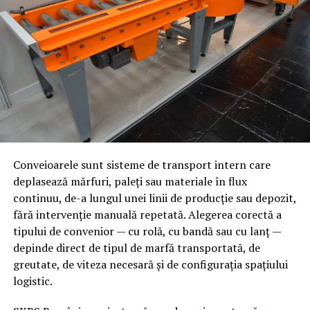
Utilajul greu se referă la echipamente și componente
industriale de gabarit și greutate mare — schimbătoare
de căldură, structuri metalice sudate, componente
pentru turbine, echipamente pentru instalații miniere
sau de procesare — care necesită capacități de producție
specializate: mașini-unelte de mare capacitate, echipe
de sudori calificați pentru grosimi și materiale variate,
precum și instalații de tratament termic capabile să
proceseze piese de dimensiuni neconvenționale.
Conveioarele sunt sisteme de transport intern care
deplasează mărfuri, paleți sau materiale în flux
De ce contează integrarea
continuu, de-a lungul unei linii de producție sau depozit,
capacităților pe un singur
fără intervenție manuală repetată. Alegerea corectă a
tipului de convenior — cu rolă, cu bandă sau cu lanț —
amplasament
depinde direct de tipul de marfă transportată, de
greutate, de viteza necesară și de configurația spațiului
Continuitate a fluxului de producție
— piesa nu
logistic.
părăsește amplasamentul între etape, ceea ce
reduce riscul de deteriorare și timpii de transport