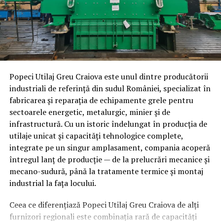
implementare și monitorizare. Te asistăm în accesarea
fondurilor europene și dezvoltarea unor strategii
sustenabile de creștere. •
Soluții Diverse:
Portofoliul
nostru
cuprinde soluții de comerț electronic, bloguri,
sisteme de gestionare a conținutului și integrări cu rețele
sociale. Fiecare soluție este personalizată pentru a
Popeci Utilaj Greu Craiova este unul dintre producătorii
maximiza eficiența și impactul afacerii tale online. Cu
industriali de referință din sudul României, specializat în
resursele și suportul potrivit, poți să îți atingi obiectivele și
fabricarea și reparația de echipamente grele pentru
să îți dezvolți afacerea cu succes.
Începe-ți călătoria
sectoarele energetic, metalurgic, minier și de
antreprenorială cu noi
și profită de oportunitățile oferite de
infrastructură. Cu un istoric îndelungat în producția de
era digitală pentru a transforma ideile tale în realitate.
utilaje unicat și capacități tehnologice complete,
ARTICOLE PE ACEIASI TEMA:
integrate pe un singur amplasament, compania acoperă
întregul lanț de producție — de la prelucrări mecanice și
URMATORUL
Oportunități în Afaceri: Cum să Beneficiezi de
mecano-sudură, până la tratamente termice și montaj
Programul Femeia Antreprenor
industrial la fața locului.
NU RATATI
Ceea ce diferențiază Popeci Utilaj Greu Craiova de alți
Instrumente Digitale pentru Startup-urile Conduse de
Femei în 2024
furnizori regionali este combinația rară de capacități