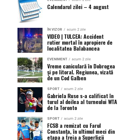
Calendarul zilei – 4 august
ÎN VIZOR
acum 2 zile
VIDEO | TULCEA: Accident
rutier mortal în apropiere de
localitatea Balabancea
EVENIMENT
acum 2 zile
Vreme caniculară în Dobrogea
și pe litoral. Regiunea, vizată
de un Cod Galben
SPORT
acum 2 zile
Gabriela Ruse s-a calificat în
turul al doilea al turneului WTA
de la Toronto
SPORT
acum 2 zile
FCSB a remizat cu Farul
Constanța, în ultimul meci din
etapa a treia a Superligii