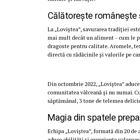
Călătorește românește ș
La „Loviștea”, savurarea tradiției est
mai mult decât un aliment – cum le pla
dragoste pentru calitate. Aromele, te
directă cu rădăcinile și valorile pe c
Din octombrie 2022, „Loviștea” aduce 
comunitatea vâlceană și nu numai. Cu d
săptămânal, 3 tone de telemea delici
Magia din spatele prepa
Echipa „Loviștea”, formată din 20 de a
aduce abilități și experiențe valoroas