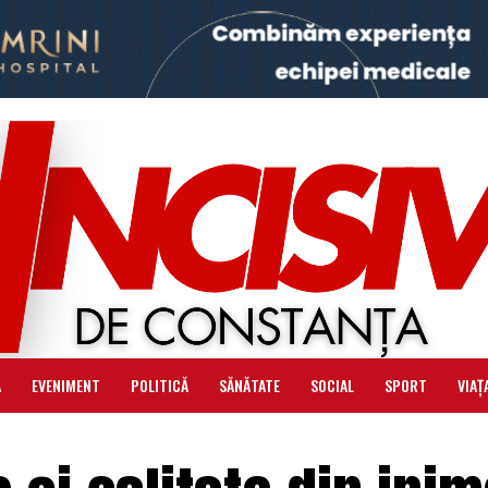
Ă
EVENIMENT
POLITICĂ
SĂNĂTATE
SOCIAL
SPORT
VIAȚ