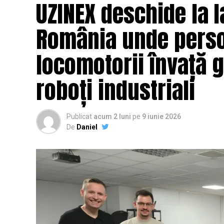
UZINEX deschide la I
România unde persoa
locomotorii învață 
roboți industriali
Publicat
acum 2 luni
pe
9 iunie 2026
De
Daniel