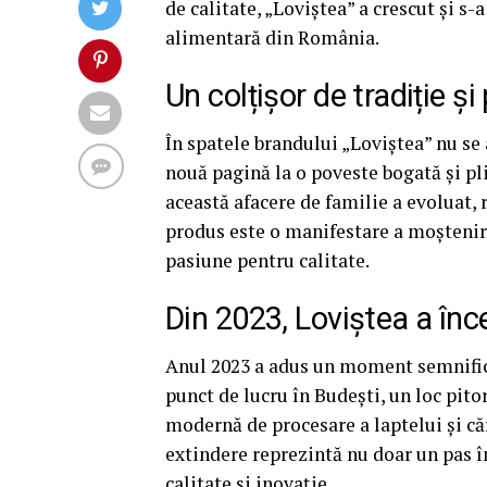
de calitate, „Loviștea” a crescut și s
alimentară din România.
Un colțișor de tradiție ș
În spatele brandului „Loviștea” nu se 
nouă pagină la o poveste bogată și pl
această afacere de familie a evoluat,
produs este o manifestare a moșteniri
pasiune pentru calitate.
Din 2023, Loviștea a înc
Anul 2023 a adus un moment semnifica
punct de lucru în Budești, un loc pitor
modernă de procesare a laptelui și căr
extindere reprezintă nu doar un pas în
calitate și inovație.