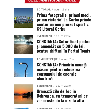
EDITORIAL
acum 2 zile
Prima fotografie, primul meci,
prima victorie! La Corbu prinde
contur un nou proiect sportiv:
CS Litoral Corbu
EVENIMENT
acum 2 zile
CONSTANȚA: Șofer lăsat pieton
și amendat cu 5.000 de lei,
pentru drifturi în Portul Tomis
ADMINISTRAȚIE
acum 2 zile
CONSTANȚA: Primăria anunță
măsuri pentru reducerea
consumului de energie
electrică
EVENIMENT
acum 2 zile
Urmează zile de foc în
Dobrogea, cu temperaturi ce
vor crește de la o zi la alta
EVENIMENT
acum 2 zile