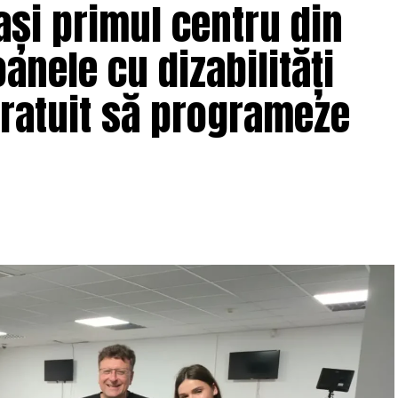
ași primul centru din
nele cu dizabilități
gratuit să programeze