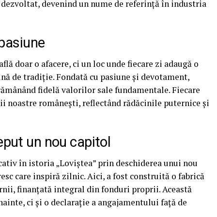
-a dezvoltat, devenind un nume de referință în industria
i pasiune
află doar o afacere, ci un loc unde fiecare zi adaugă o
ină de tradiție. Fondată cu pasiune și devotament,
 rămânând fidelă valorilor sale fundamentale. Fiecare
i noastre românești, reflectând rădăcinile puternice și
eput un nou capitol
tiv în istoria „Loviștea” prin deschiderea unui nou
esc care inspiră zilnic. Aici, a fost construită o fabrică
nii, finanțată integral din fonduri proprii. Această
ainte, ci și o declarație a angajamentului față de