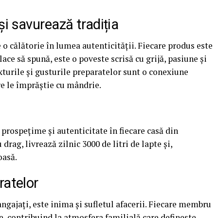
i savurează tradiția
e o călătorie în lumea autenticității. Fiecare produs este
ce să spună, este o poveste scrisă cu grijă, pasiune și
xturile și gusturile preparatelor sunt o conexiune
are le împrăștie cu mândrie.
prospețime și autenticitate în fiecare casă din
rag, livrează zilnic 3000 de litri de lapte și,
oasă.
ratelor
ngajați, este inima și sufletul afacerii. Fiecare membru
e, contribuind la atmosfera familială care definește