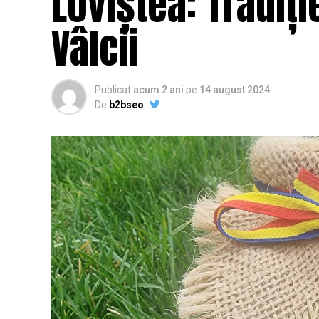
Loviștea: Tradiți
Vâlcii
Publicat
acum 2 ani
pe
14 august 2024
De
b2bseo