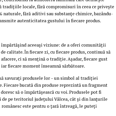
 tradițiile locale, fără compromisuri în ceea ce privește
% naturale, fără aditivi sau substanțe chimice, bazându-
ansmite autenticitatea gustului în fiecare produs.
, împărtășind aceeași viziune: de a oferi comunității
e calitate. În fiecare zi, cu fiecare produs, continuă să
afacere, ci să mențină o tradiție. Așadar, fiecare gust
e, iar fiecare moment înseamnă sărbătoare.
să savurați produsele lor – un simbol al tradiției
ate. Fiecare bucată din produse reprezintă un fragment
i doresc să o împărtășească cu voi. Produsele pot fi
de pe teritoriul județului Vâlcea, cât și din lanțurile
 românesc este pentru o țară întreagă, le puteți