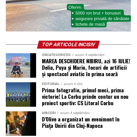
TOP ARTICOLE INCISIV
UNCATEGORIZED
acum 4 săptămâni
MAREA DESCHIDERE NIBIRU, azi 16 IULIE!
Delia, Puya și Mario, focuri de artificii
și spectacol aviatic în prima seară
EDITORIAL
acum 6 zile
Prima fotografie, primul meci, prima
victorie! La Corbu prinde contur un nou
proiect sportiv: CS Litoral Corbu
AFACERI
acum 4 săptămâni
D’Olive a organizat un eveniment în
Piața Unirii din Cluj-Napoca