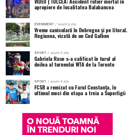
VIDEO | TULCEA: Accident rutier mortal în
apropiere de localitatea Balabancea
Colecția a fost dezvoltată în colaborare cu Givaudan și
cu noua generație de parfumieri ai școlii sale de
parfumerie. În cadrul unui proiect unic, aceștia au
EVENIMENT
acum 6 zile
primit aceeași provocare: să creeze fără reguli, fără
Vreme caniculară în Dobrogea și pe litoral.
Regiunea, vizată de un Cod Galben
constrângeri comerciale și fără limitări de cost.
Rezultatul este o colecție de parfumuri moderne,
construite în jurul creativității și al ingredientelor
SPORT
acum 6 zile
Gabriela Ruse s-a calificat în turul al
premium.
doilea al turneului WTA de la Toronto
Pentru cei care vor să descopere mai mult decât
parfumul din sticlă, Oriflame a lansat și o serie
de
SPORT
acum 6 zile
episoade disponibile pe YouTube
, unde poate fi urmărit
FCSB a remizat cu Farul Constanța, în
ultimul meci din etapa a treia a Superligii
întregul proces de creație, de la inspirație și alegerea
ingredientelor până la competiția dintre parfumieri.
Ce parfum alegi vara?
Nu există un răspuns universal.
Dacă îți plac parfumurile proaspete, citrice și energice,
ingredientele precum lime-ul sunt alegerea ideală. Dacă