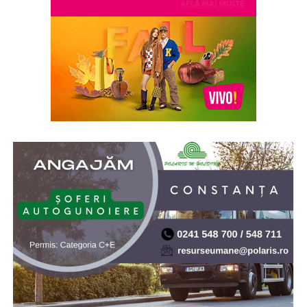
preferi aromele calde, exotice și cu personalitate, notele
de smochină, cocos și lemn de santal sunt perfecte
pentru serile de vară.
Indiferent de preferințe, sezonul cald este momentul
ideal să experimentezi și să descoperi parfumuri
inspirate din universul parfumeriei de nișă. Iar
colecția
Top Scents
de la Oriflame demonstrează că
ingredientele premium, creativitatea și accesibilitatea
pot exista în aceeași sticlă.
(Advertorial)