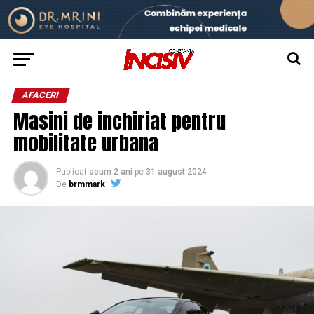
AFACERI
Masini de inchiriat pentru
mobilitate urbana
Publicat
acum 2 ani
pe
31 august 2024
De
brmmark