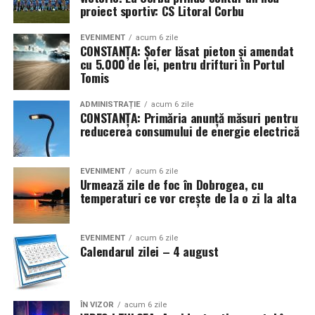
proiect sportiv: CS Litoral Corbu
dumneavoastra, oferindu-va libertatea si flexibilitatea de
Tropic Thunder
– vacanța într-o sticlă
a explora in voie orice destinatie dorita.
EVENIMENT
acum 6 zile
CONSTANȚA: Șofer lăsat pieton și amendat
Pentru cei care preferă parfumurile mai calde și
cu 5.000 de lei, pentru drifturi în Portul
ARTICOLE PE ACEIASI TEMA:
senzuale, Tropic Thunder propune o atmosferă complet
Tomis
diferită.
URMATORUL
S.C. MELIDEN S.R.L. – Servicii de Curățenie Profesionale
ADMINISTRAȚIE
acum 6 zile
CONSTANȚA: Primăria anunță măsuri pentru
în Iași
Smochina coaptă, laptele de cocos și lemnul de santal
reducerea consumului de energie electrică
construiesc o compoziție inspirată de zilele petrecute la
NU RATATI
soare și de energia destinațiilor tropicale. Este un
Masini de inchiriat disponibile in aeroport
parfum care îmbină prospețimea fructelor cu confortul
EVENIMENT
acum 6 zile
Urmează zile de foc în Dobrogea, cu
notelor cremoase și lemnoase, fiind ideal pentru serile
temperaturi ce vor crește de la o zi la alta
de vară.
Parfumuri create fără limite
EVENIMENT
acum 6 zile
Calendarul zilei – 4 august
Atât
La La Lime
, cât și
Tropic Thunder
fac parte din
Top
Scents
, prima colecție Oriflame inspirată din parfumeria
de nișă.
ÎN VIZOR
acum 6 zile