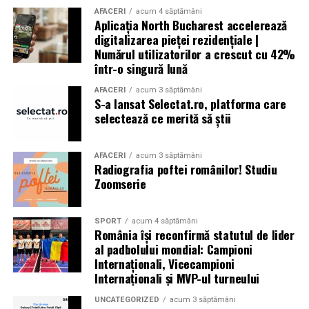
AFACERI
acum 4 săptămâni
Aplicația North Bucharest accelerează
digitalizarea pieței rezidențiale |
Numărul utilizatorilor a crescut cu 42%
într-o singură lună
AFACERI
acum 3 săptămâni
S-a lansat Selectat.ro, platforma care
selectează ce merită să știi
AFACERI
acum 3 săptămâni
Radiografia poftei românilor! Studiu
Zoomserie
SPORT
acum 4 săptămâni
România își reconfirmă statutul de lider
al padbolului mondial: Campioni
Internaționali, Vicecampioni
Internaționali și MVP-ul turneului
UNCATEGORIZED
acum 3 săptămâni