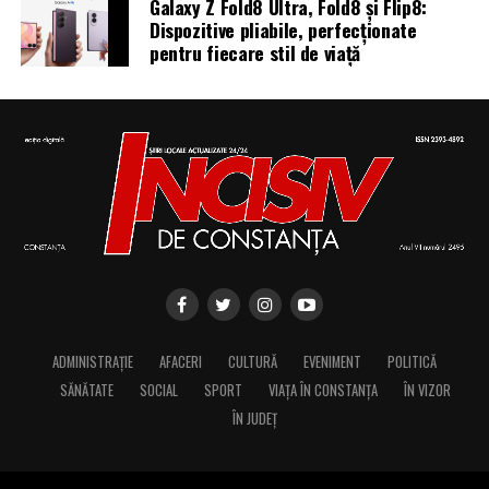
Galaxy Z Fold8 Ultra, Fold8 și Flip8:
Dispozitive pliabile, perfecționate
pentru fiecare stil de viață
ADMINISTRAȚIE
AFACERI
CULTURĂ
EVENIMENT
POLITICĂ
SĂNĂTATE
SOCIAL
SPORT
VIAȚA ÎN CONSTANȚA
ÎN VIZOR
ÎN JUDEȚ