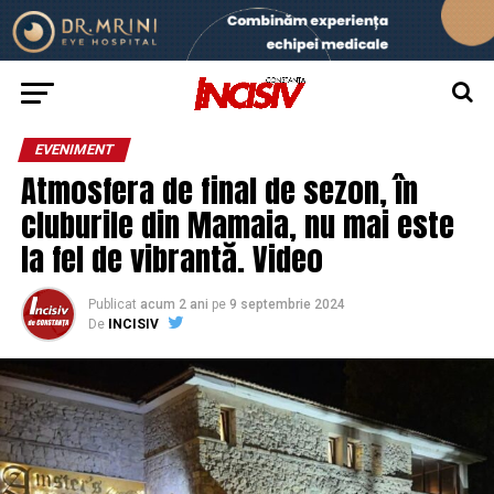
EVENIMENT
Atmosfera de final de sezon, în
cluburile din Mamaia, nu mai este
la fel de vibrantă. Video
Publicat
acum 2 ani
pe
9 septembrie 2024
De
INCISIV