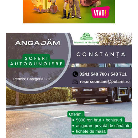
* Acum 21 de ani (2005), prin Hotărârea de Guvern nr.
902/2005, s-a aprobat înfiinţarea Institutului Naţional
pentru Studierea Holocaustului din România „Elie
Wiesel”. Elie (Eliezer) Wiesel (1928-2016) a fost evreu-
american de origine română, supraviețuitor al
Holocaustului, scriitor, profesor, filozof, ziarist, eseist și
un activist în drepturile omului. Inaugurarea a avut loc
la 10.X.2005, cu ocazia celei de-a doua comemorări a
„Zilei Holocaustului din România”
* Cu 19 ani în urmă (2007) NASA a lansat sonda Phoenix
Mars Lander, care ulterior a găsit dovezi ale existenței
apei pe planeta Marte. Phoenix Mars Lander, pe scurt
Phoenix, este o navă-robot dedicată continuării misiunii
explorării spațiului, având ca țintă continuarea
explorării planetei Marte a sistemului nostru solar.
Misiunea Phoenix a fost lansată cu succes pe 4 august
2007 și a amartizat în ziua de 25 mai 2008. Programul ar
fi trebuit să dureze 90 de zile marțiene (aproximativ 92