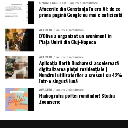
altele au fost date dispărute. Peste 300.000 de oameni
UNCATEGORIZED
acum 4 săptămâni
Afacerile din Constanța în era AI: de ce
au rămas fără locuințe în urma exploziilor devastatoare.
prima pagină Google nu mai e suficientă
Autoritățile din Liban au decretat trei zile de doliu
național
AFACERI
acum 4 săptămâni
D’Olive a organizat un eveniment în
Piața Unirii din Cluj-Napoca
Aniversări – Comemorări
AFACERI
acum 3 săptămâni
Aplicația North Bucharest accelerează
digitalizarea pieței rezidențiale |
– Sf. Ioan Maria Vianney, preot (Calendarul Romano-
Numărul utilizatorilor a crescut cu 42%
într-o singură lună
Catolic 2026)
AFACERI
acum 2 săptămâni
Radiografia poftei românilor! Studiu
Zoomserie
– 1807: S-a născut Constantin Lecca, pictor, tipograf,
editor, scriitor, traducător şi profesor; ctitorul primei
tipografii (19.IX.1837) şi al primului periodic din
Oltenia, „Mozaicul” (3.X.1838-25.IX.1839); s-a remarcat