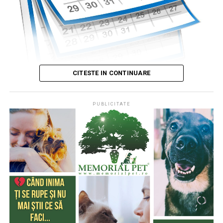
CITESTE IN CONTINUARE
PUBLICITATE
Publicat de
Codrin RAITA
,
4 august 2026, 05:00
S-a întâmplat într-o zi de 4 august
* Cu 333 de ani în urmă (1693), la această dată, monahul
francez, Dom Pérignon, degusta spuma unei băuturi
produse de el din vinul foarte acid de Champagne (o
regiune din nordul Franţei), băutură care a devenit
extrem de cunoscută şi i-a purtat numele