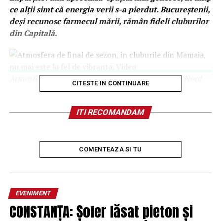
ce alții simt că energia verii s-a pierdut. Bucureștenii,
deși recunosc farmecul mării, rămân fideli cluburilor
din Capitală.
Atmosferă controversată în cluburile din Mamaia Nord
CITESTE IN CONTINUARE
Petrecerea continuă, chiar și la
ITI RECOMANDAM
finalul sezonului
În noaptea dintre 7-8 septembrie a.c., Mamaia Nord
COMENTEAZA SI TU
încă pulsa de viață, deși vârful de sezon a trecut.
Cluburile din această zonă au continuat să atragă
petrecăreți, dar atmosfera nu mai este la fel de vibrantă
ca în lunile de vară.
EVENIMENT
CONSTANȚA: Șofer lăsat pieton și
Un tânăr din Constanța, ne-a povestit:
Da. Mă distrez