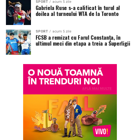
SPORT
acum 5 zile
Gabriela Ruse s-a calificat în turul al
doilea al turneului WTA de la Toronto
SPORT
acum 5 zile
FCSB a remizat cu Farul Constanța, în
ultimul meci din etapa a treia a Superligii