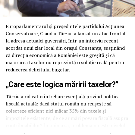
candidate for the Mayor of Constanța.
Europarlamentarul și președintele partidului Acțiunea
Conservatoare, Claudiu Târziu, a lansat un atac frontal
la adresa actualei guvernări, într-un interviu recent
acordat unui ziar local din orașul Constanța, susținând
că direcția economică a României este greșită și că
majorarea taxelor nu reprezintă o soluție reală pentru
reducerea deficitului bugetar.
„Care este logica măririi taxelor?”
Târziu a ridicat o întrebare esențială privind politica
fiscală actuală: dacă statul român nu reușește să
colecteze eficient nici măcar 35% din taxele și
impozitele existente, de ce ar mări povara fiscală asupra
Political observers note that cooperation and dialogue
contribuabililor? În opinia sa, problema nu este nivelul
between conservative political actors across Europe
taxelor, ci incapacitatea administrativă și tolerarea unor
have intensified in recent years, particularly within the