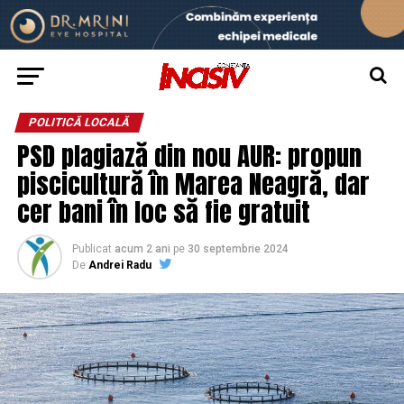
POLITICĂ LOCALĂ
PSD plagiază din nou AUR: propun
piscicultură în Marea Neagră, dar
cer bani în loc să fie gratuit
Publicat
acum 2 ani
pe
30 septembrie 2024
De
Andrei Radu