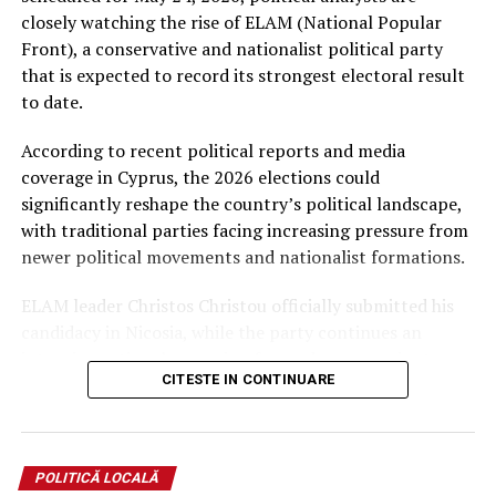
closely watching the rise of ELAM (National Popular
Front), a conservative and nationalist political party
that is expected to record its strongest electoral result
to date.
According to recent political reports and media
coverage in Cyprus, the 2026 elections could
significantly reshape the country’s political landscape,
with traditional parties facing increasing pressure from
newer political movements and nationalist formations.
ELAM leader Christos Christou officially submitted his
candidacy in Nicosia, while the party continues an
intensive national campaign focused on sovereignty,
CITESTE IN CONTINUARE
national identity, migration policy, and support for
Cypriot families and local communities.
The parliamentary elections will determine the
POLITICĂ LOCALĂ
composition of the 56-seat House of Representatives