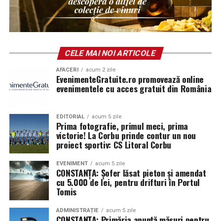
μετανάστευση βρίσκονται στο επίκεντρο των δημόσιων
συζητήσεων σε ολόκληρη την Ευρώπη.
Οι εκλογές της 24ης Μαΐου αναμένεται να αποτελέσουν
ένα από τα σημαντικότερα πολιτικά γεγονότα της χρονιάς
CELE MAI NOI ARTICOLE
για την Κυπριακή Δημοκρατία και την κυπριακή διασπορά.
AFACERI
acum 2 zile
EvenimenteGratuite.ro promovează online
evenimentele cu acces gratuit din România
EDITORIAL
acum 5 zile
Prima fotografie, primul meci, prima
victorie! La Corbu prinde contur un nou
proiect sportiv: CS Litoral Corbu
EVENIMENT
acum 5 zile
CONSTANȚA: Șofer lăsat pieton și amendat
cu 5.000 de lei, pentru drifturi în Portul
Tomis
ADMINISTRAȚIE
acum 5 zile
CONSTANȚA: Primăria anunță măsuri pentru