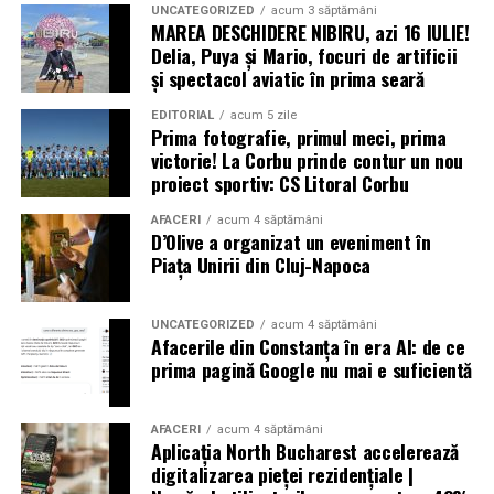
UNCATEGORIZED
acum 3 săptămâni
MAREA DESCHIDERE NIBIRU, azi 16 IULIE!
Delia, Puya și Mario, focuri de artificii
și spectacol aviatic în prima seară
EDITORIAL
acum 5 zile
Prima fotografie, primul meci, prima
victorie! La Corbu prinde contur un nou
proiect sportiv: CS Litoral Corbu
AFACERI
acum 4 săptămâni
D’Olive a organizat un eveniment în
Piața Unirii din Cluj-Napoca
UNCATEGORIZED
acum 4 săptămâni
Afacerile din Constanța în era AI: de ce
prima pagină Google nu mai e suficientă
AFACERI
acum 4 săptămâni
Aplicația North Bucharest accelerează
digitalizarea pieței rezidențiale |