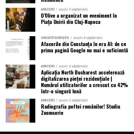
au pierdut viața, peste 6.500 au fost rănite și multe
altele au fost date dispărute. Peste 300.000 de oameni
AFACERI
acum 3 săptămâni
D’Olive a organizat un eveniment în
au rămas fără locuințe în urma exploziilor devastatoare.
Piața Unirii din Cluj-Napoca
Autoritățile din Liban au decretat trei zile de doliu
național
UNCATEGORIZED
acum 4 săptămâni
Afacerile din Constanța în era AI: de ce
prima pagină Google nu mai e suficientă
Aniversări – Comemorări
AFACERI
acum 3 săptămâni
Aplicația North Bucharest accelerează
digitalizarea pieței rezidențiale |
– Sf. Ioan Maria Vianney, preot (Calendarul Romano-
Numărul utilizatorilor a crescut cu 42%
într-o singură lună
Catolic 2026)
AFACERI
acum 2 săptămâni
Radiografia poftei românilor! Studiu
Zoomserie
– 1807: S-a născut Constantin Lecca, pictor, tipograf,
editor, scriitor, traducător şi profesor; ctitorul primei
tipografii (19.IX.1837) şi al primului periodic din