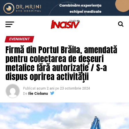
EVENIMENT
Firmă din Portul Brăila, amendată
pentru colectarea de deşeuri
metalice fără autorizaţie / S-a
dispus oprirea activităţii
Publicat
acum 2 ani
pe
23 octombrie 2024
De
Ilie Ciobanu