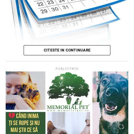
CITESTE IN CONTINUARE
PUBLICITATE
Publicat de
Codrin RAITA
,
4 august 2026, 05:00
S-a întâmplat într-o zi de 4 august
* Cu 333 de ani în urmă (1693), la această dată, monahul
francez, Dom Pérignon, degusta spuma unei băuturi
produse de el din vinul foarte acid de Champagne (o
regiune din nordul Franţei), băutură care a devenit