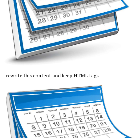
continentală, pe litoral vor fi 31 de grade, iar noaptea va
fi tropicală. Cerul va fi mai mult senin, iar vântul va sufla
slab și moderat.
Joi, cu excepția zonei de coastă, vremea va fi caniculară,
indicele temperatură-umezeală va depăși pe arii extinse
pragul critic de 80 de unități, iar temperaturile maxime
se vor încadra între 33 și 37 de grade, mai coborâte pe
litoral, unde vor fi 30 de grade. Noaptea, valorile termice
rămân ridicate. Cerul va fi variabil, vântul va sufla cel
rewrite this content and keep HTML tags
mult moderat și după-amiază vor fi posibile averse slabe.
Vineri, valorile termice nu mai trec de pragul caniculei,
la malul mării vor fi 33 de grade și minimele nocturne se
mențin între 19 și 24 de grade. Cerul va avea înnorări
temporare după-amiaza, când local vor fi averse slabe,
însoțite de fenomene electrice și intensificări de vânt.