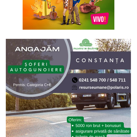
* Acum 21 de ani (2005), prin Hotărârea de Guvern nr.
902/2005, s-a aprobat înfiinţarea Institutului Naţional
pentru Studierea Holocaustului din România „Elie
Wiesel”. Elie (Eliezer) Wiesel (1928-2016) a fost evreu-
american de origine română, supraviețuitor al
Holocaustului, scriitor, profesor, filozof, ziarist, eseist și
un activist în drepturile omului. Inaugurarea a avut loc
la 10.X.2005, cu ocazia celei de-a doua comemorări a
„Zilei Holocaustului din România”
* Cu 19 ani în urmă (2007) NASA a lansat sonda Phoenix
Mars Lander, care ulterior a găsit dovezi ale existenței
apei pe planeta Marte. Phoenix Mars Lander, pe scurt
Phoenix, este o navă-robot dedicată continuării misiunii
explorării spațiului, având ca țintă continuarea
explorării planetei Marte a sistemului nostru solar.
Misiunea Phoenix a fost lansată cu succes pe 4 august
2007 și a amartizat în ziua de 25 mai 2008. Programul ar