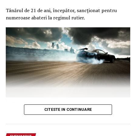
Tânărul de 21 de ani, începător, sancționat pentru
numeroase abateri la regimul rutier.
Foto: Ilustrativă
Publicat de
Adina Sîrbu
,
CITESTE IN CONTINUARE
3 august 2026, 17:05
Luni, în jurul orei 00.30, polițiști din cadrul Poliției