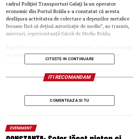
cadrul Poliţiei Transporturi Galaţi la un operator
economic din Portul Brăila s-a constatat că acesta
desfăşura activitatea de colectare a deşeurilor metalice
feroase fără să deţină autorizaţie de mediu”, au trasmis,
miercuri, reprezentanţii Gărzii de Mediu Brăila.
Potrivit acestora, operatorul economic a fost sancţionat
cu amendă în valoare de 30.000 lei şi i s-a aplicat şi
CITESTE IN CONTINUARE
sancţiunea contravenţională complementară de
suspendare a activităţii până la obţinerea actului de
reglementare menţionat.
ITI RECOMANDAM
”Operatorului economic i s-au stabilit măsuri de intrare
in legalitate şi de respectare a legislaţiei incidente de
COMENTEAZA SI TU
protecţia mediului”, a mai transmis sursa citată.
EVENIMENT