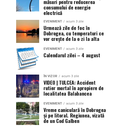
măsuri pentru reducerea
consumului de energie
electrică
EVENIMENT
acum 3 zile
Urmează zile de foc în
Dobrogea, cu temperaturi ce
vor crește de la o zi la alta
EVENIMENT
acum 3 zile
Calendarul zilei – 4 august
ÎN VIZOR
acum 3 zile
VIDEO | TULCEA: Accident
rutier mortal în apropiere de
localitatea Balabancea
EVENIMENT
acum 3 zile
Vreme caniculară în Dobrogea
și pe litoral. Regiunea, vizată
de un Cod Galben