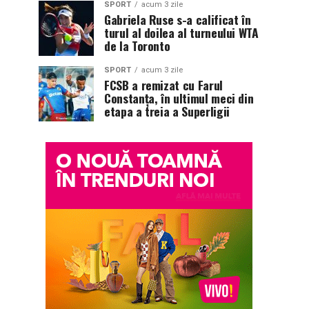
SPORT
acum 3 zile
Gabriela Ruse s-a calificat în
turul al doilea al turneului WTA
de la Toronto
SPORT
acum 3 zile
FCSB a remizat cu Farul
Constanța, în ultimul meci din
etapa a treia a Superligii