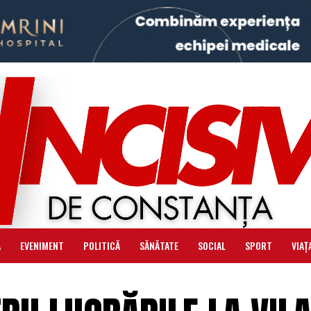
Ă
EVENIMENT
POLITICĂ
SĂNĂTATE
SOCIAL
SPORT
VIAȚ