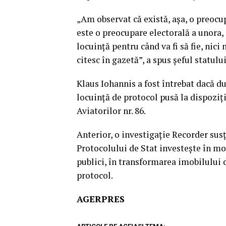
„Am observat că există, aşa, o preocup
este o preocupare electorală a unora, 
locuinţă pentru când va fi să fie, nic
citesc în gazetă”, a spus şeful statulu
Klaus Iohannis a fost întrebat dacă d
locuinţă de protocol pusă la dispoziţi
Aviatorilor nr. 86.
Anterior, o investigaţie Recorder su
Protocolului de Stat investeşte în m
publici, în transformarea imobilului d
protocol.
AGERPRES