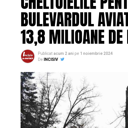
CHELTUIELILE PENT
BULEVARDUL AVIAT
13,8 MILIOANE DE 
Publicat
acum 2 ani
pe
1 noiembrie 2024
De
INCISIV