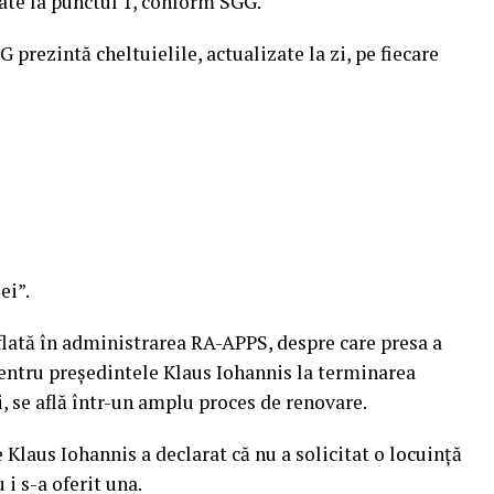
te la punctul 1, conform SGG.
 prezintă cheltuielile, actualizate la zi, pe fiecare
ei”.
flată în administrarea RA-APPS, despre care presa a
 pentru preşedintele Klaus Iohannis la terminarea
, se află într-un amplu proces de renovare.
 Klaus Iohannis a declarat că nu a solicitat o locuinţă
i s-a oferit una.