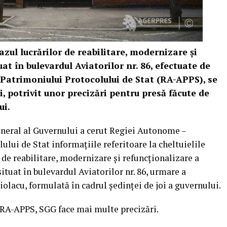
 cazul lucrărilor de reabilitare, modernizare şi
uat în bulevardul Aviatorilor nr. 86, efectuate de
atrimoniului Protocolului de Stat (RA-APPS), se
i, potrivit unor precizări pentru presă făcute de
ui.
eneral al Guvernului a cerut Regiei Autonome –
lui de Stat informaţiile referitoare la cheltuielile
 de reabilitare, modernizare şi refuncţionalizare a
situat în bulevardul Aviatorilor nr. 86, urmare a
olacu, formulată în cadrul şedinţei de joi a guvernului.
a RA-APPS, SGG face mai multe precizări.