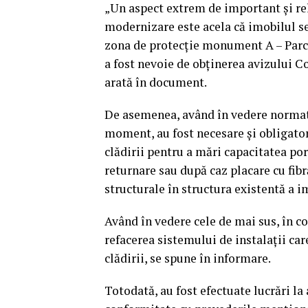
„Un aspect extrem de important şi rele
modernizare este acela că imobilul se a
zona de protecţie monument A – Parcul
a fost nevoie de obţinerea avizului 
arată în document.
De asemenea, având în vedere normativ
moment, au fost necesare şi obligatori
clădirii pentru a mări capacitatea port
returnare sau după caz placare cu fibr
structurale în structura existentă a 
Având în vedere cele de mai sus, în co
refacerea sistemului de instalaţii car
clădirii, se spune în informare.
Totodată, au fost efectuate lucrări la a