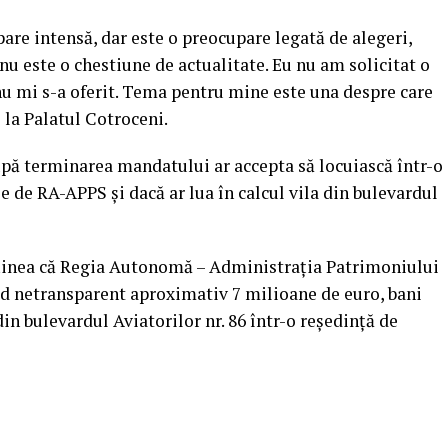
are intensă, dar este o preocupare legată de alegeri,
nu este o chestiune de actualitate. Eu nu am solicitat o
i nu mi s-a oferit. Tema pentru mine este una despre care
i la Palatul Cotroceni.
upă terminarea mandatului ar accepta să locuiască într-o
e de RA-APPS şi dacă ar lua în calcul vila din bulevardul
sţinea că Regia Autonomă – Administraţia Patrimoniului
od netransparent aproximativ 7 milioane de euro, bani
in bulevardul Aviatorilor nr. 86 într-o reşedinţă de