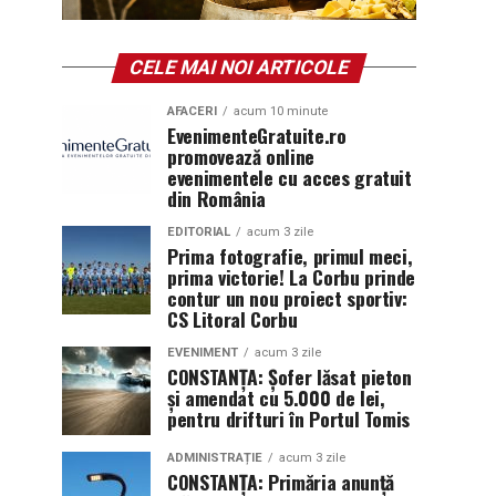
CELE MAI NOI ARTICOLE
AFACERI
acum 10 minute
EvenimenteGratuite.ro
promovează online
evenimentele cu acces gratuit
din România
EDITORIAL
acum 3 zile
Prima fotografie, primul meci,
prima victorie! La Corbu prinde
contur un nou proiect sportiv:
CS Litoral Corbu
EVENIMENT
acum 3 zile
CONSTANȚA: Șofer lăsat pieton
și amendat cu 5.000 de lei,
pentru drifturi în Portul Tomis
ADMINISTRAȚIE
acum 3 zile
CONSTANȚA: Primăria anunță