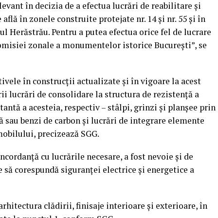
vant în decizia de a efectua lucrări de reabilitare şi
flă în zonele construite protejate nr. 14 şi nr. 55 şi în
 Herăstrău. Pentru a putea efectua orice fel de lucrare
Comisiei zonale a monumentelor istorice Bucureşti”, se
ele în construcţii actualizate şi în vigoare la acest
i lucrări de consolidare la structura de rezistenţă a
antă a acesteia, respectiv – stâlpi, grinzi şi planşee prin
ă sau benzi de carbon şi lucrări de integrare elemente
imobilului, precizează SGG.
ncordanţă cu lucrările necesare, a fost nevoie şi de
e să corespundă siguranţei electrice şi energetice a
rhitectura clădirii, finisaje interioare şi exterioare, în