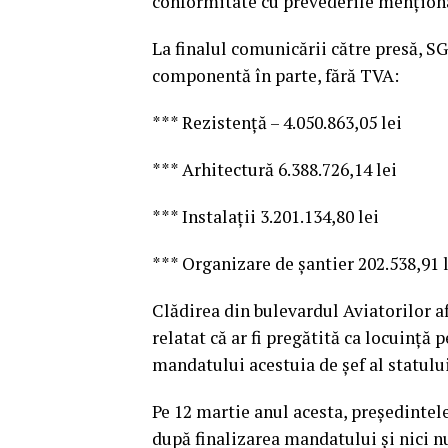
conformitate cu prevederile menţiona
La finalul comunicării către presă, SGG
componentă în parte, fără TVA:
*** Rezistenţă – 4.050.863,05 lei
*** Arhitectură 6.388.726,14 lei
*** Instalaţii 3.201.134,80 lei
*** Organizare de şantier 202.538,91 l
Clădirea din bulevardul Aviatorilor a
relatat că ar fi pregătită ca locuinţă
mandatului acestuia de şef al statului
Pe 12 martie anul acesta, preşedintele
după finalizarea mandatului şi nici nu 