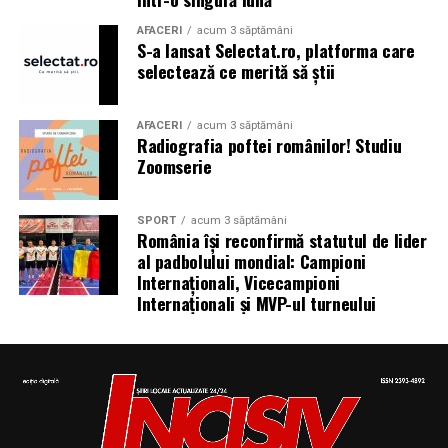
AFACERI
acum 3 săptămâni
S-a lansat Selectat.ro, platforma care
selectează ce merită să știi
Aniversări – Comemorări
AFACERI
acum 3 săptămâni
Radiografia poftei românilor! Studiu
– Sf. Ioan Maria Vianney, preot (Calendarul Romano-
Zoomserie
Catolic 2026)
SPORT
acum 3 săptămâni
România își reconfirmă statutul de lider
al padbolului mondial: Campioni
– 1807: S-a născut Constantin Lecca, pictor, tipograf,
Internaționali, Vicecampioni
editor, scriitor, traducător şi profesor; ctitorul primei
Internaționali și MVP-ul turneului
tipografii (19.IX.1837) şi al primului periodic din
Oltenia, „Mozaicul” (3.X.1838-25.IX.1839); s-a remarcat
în domeniul portretisticii, al picturii religioase (în stil
occidental) şi al picturii cu tematică istorică; participant
la Revoluţia Română din 1848 (m. 1887)