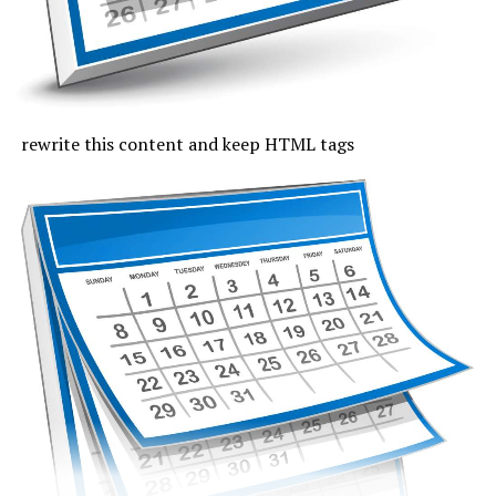
indicele temperatură-umezeală va depăși pe arii extinse
pragul critic de 80 de unități, iar temperaturile maxime
se vor încadra între 33 și 37 de grade, mai coborâte pe
litoral, unde vor fi 30 de grade. Noaptea, valorile termice
rămân ridicate. Cerul va fi variabil, vântul va sufla cel
rewrite this content and keep HTML tags
mult moderat și după-amiază vor fi posibile averse slabe.
Vineri, valorile termice nu mai trec de pragul caniculei,
la malul mării vor fi 33 de grade și minimele nocturne se
mențin între 19 și 24 de grade. Cerul va avea înnorări
temporare după-amiaza, când local vor fi averse slabe,
însoțite de fenomene electrice și intensificări de vânt.