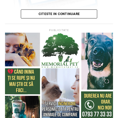
CITESTE IN CONTINUARE
PUBLICITATE
Publicat de
Codrin RAITA
,
4 august 2026, 05:00
S-a întâmplat într-o zi de 4 august
* Cu 333 de ani în urmă (1693), la această dată, monahul
francez, Dom Pérignon, degusta spuma unei băuturi
produse de el din vinul foarte acid de Champagne (o
regiune din nordul Franţei), băutură care a devenit
extrem de cunoscută şi i-a purtat numele
* Acum 322 de ani (1704) englezii au cucerit Gibraltarul,
în timpul Războiului Spaniol de Succesiune (Tratatul de
la Utrecht le-a recunoscut posesiunea, în anul 1713).