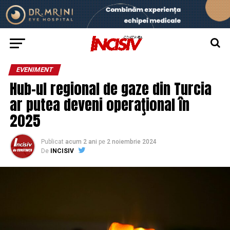
EVENIMENT
Hub-ul regional de gaze din Turcia
ar putea deveni operaţional în
2025
Publicat
acum 2 ani
pe
2 noiembrie 2024
De
INCISIV