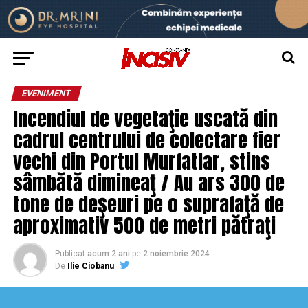
EVENIMENT
Incendiul de vegetaţie uscată din
cadrul centrului de colectare fier
vechi din Portul Murfatlar, stins
sâmbătă dimineaţ / Au ars 300 de
tone de deşeuri pe o suprafaţă de
aproximativ 500 de metri pătraţi
Publicat
acum 2 ani
pe
2 noiembrie 2024
De
Ilie Ciobanu