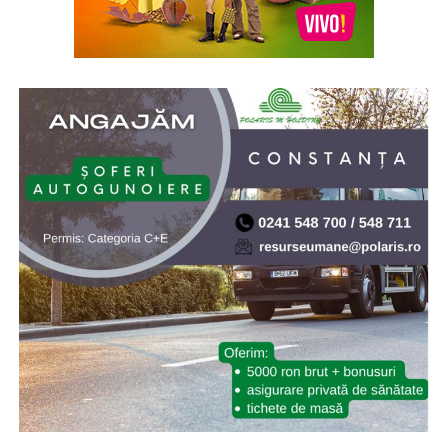
902/2005, s-a aprobat înfiinţarea Institutului Naţional
pentru Studierea Holocaustului din România „Elie
Wiesel”. Elie (Eliezer) Wiesel (1928-2016) a fost evreu-
american de origine română, supraviețuitor al
Holocaustului, scriitor, profesor, filozof, ziarist, eseist și
un activist în drepturile omului. Inaugurarea a avut loc
la 10.X.2005, cu ocazia celei de-a doua comemorări a
„Zilei Holocaustului din România”
* Cu 19 ani în urmă (2007) NASA a lansat sonda Phoenix
Mars Lander, care ulterior a găsit dovezi ale existenței
apei pe planeta Marte. Phoenix Mars Lander, pe scurt
Phoenix, este o navă-robot dedicată continuării misiunii
explorării spațiului, având ca țintă continuarea
explorării planetei Marte a sistemului nostru solar.
Misiunea Phoenix a fost lansată cu succes pe 4 august
2007 și a amartizat în ziua de 25 mai 2008. Programul ar
fi trebuit să dureze 90 de zile marțiene (aproximativ 92
de zile pământene), dar robotul a depășit așteptările