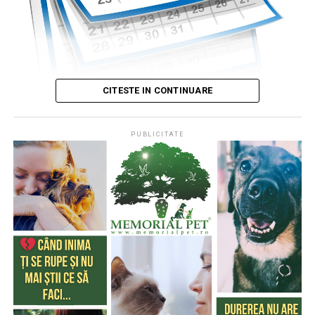
CITESTE IN CONTINUARE
PUBLICITATE
Publicat de
Codrin RAITA
,
4 august 2026, 05:00
S-a întâmplat într-o zi de 4 august
* Cu 333 de ani în urmă (1693), la această dată, monahul
francez, Dom Pérignon, degusta spuma unei băuturi
produse de el din vinul foarte acid de Champagne (o
regiune din nordul Franţei), băutură care a devenit
extrem de cunoscută şi i-a purtat numele