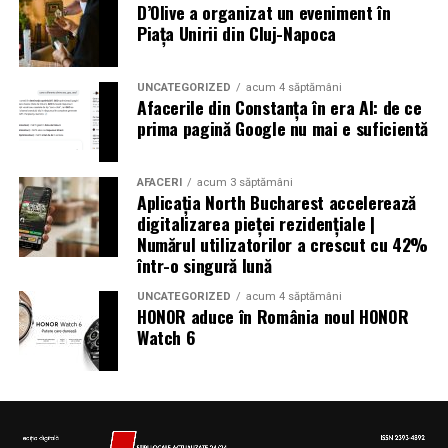
D’Olive a organizat un eveniment în
au rămas fără locuințe în urma exploziilor devastatoare.
Piața Unirii din Cluj-Napoca
Autoritățile din Liban au decretat trei zile de doliu
național
UNCATEGORIZED
acum 4 săptămâni
Afacerile din Constanța în era AI: de ce
prima pagină Google nu mai e suficientă
Aniversări – Comemorări
AFACERI
acum 3 săptămâni
Aplicația North Bucharest accelerează
digitalizarea pieței rezidențiale |
– Sf. Ioan Maria Vianney, preot (Calendarul Romano-
Numărul utilizatorilor a crescut cu 42%
într-o singură lună
Catolic 2026)
UNCATEGORIZED
acum 4 săptămâni
HONOR aduce în România noul HONOR
Watch 6
– 1807: S-a născut Constantin Lecca, pictor, tipograf,
editor, scriitor, traducător şi profesor; ctitorul primei
tipografii (19.IX.1837) şi al primului periodic din
Oltenia, „Mozaicul” (3.X.1838-25.IX.1839); s-a remarcat
în domeniul portretisticii, al picturii religioase (în stil