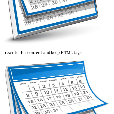
fi tropicală. Cerul va fi mai mult senin, iar vântul va sufla
slab și moderat.
Joi, cu excepția zonei de coastă, vremea va fi caniculară,
indicele temperatură-umezeală va depăși pe arii extinse
pragul critic de 80 de unități, iar temperaturile maxime
se vor încadra între 33 și 37 de grade, mai coborâte pe
litoral, unde vor fi 30 de grade. Noaptea, valorile termice
rămân ridicate. Cerul va fi variabil, vântul va sufla cel
rewrite this content and keep HTML tags
mult moderat și după-amiază vor fi posibile averse slabe.
Vineri, valorile termice nu mai trec de pragul caniculei,
la malul mării vor fi 33 de grade și minimele nocturne se
mențin între 19 și 24 de grade. Cerul va avea înnorări
temporare după-amiaza, când local vor fi averse slabe,
însoțite de fenomene electrice și intensificări de vânt.