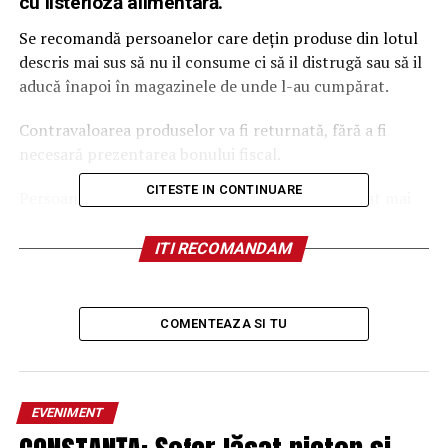
cu listerioză alimentară.
Se recomandă persoanelor care dețin produse din lotul
descris mai sus să nu il consume ci să il distrugă sau să il
aducă înapoi în magazinele de unde l-au cumpărat.
Contravaloarea produselor va fi returnată, fără a fi
necesară prezentarea bonului fiscal.
CITESTE IN CONTINUARE
Persoanele care au consumat produsul mentionat mai
sus şi care prezintă febră simplă sau însoțită de dureri
de cap, sunt rugate să consulte medicul și să raporteze
ITI RECOMANDAM
acest consum.
Femeile gravide, persoanele cu imunitate scăzută,
COMENTEAZA SI TU
precum și cele în vârstă trebuie să acorde o atenție
deosebită acestor simptome. Aceste simptome pot
sugera listerioza, boală potențial gravă, cu un timp de
incubație de până la opt săptămâni.
EVENIMENT