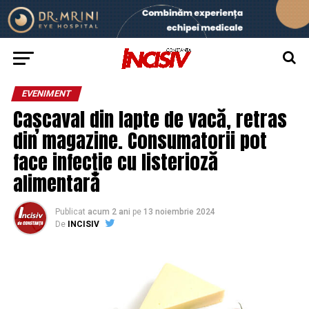
EVENIMENT
Cașcaval din lapte de vacă, retras
din magazine. Consumatorii pot
face infecție cu listerioză
alimentară
Publicat
acum 2 ani
pe
13 noiembrie 2024
De
INCISIV