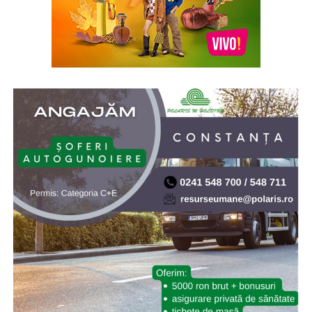
* Acum 21 de ani (2005), prin Hotărârea de Guvern nr.
902/2005, s-a aprobat înfiinţarea Institutului Naţional
pentru Studierea Holocaustului din România „Elie
Wiesel”. Elie (Eliezer) Wiesel (1928-2016) a fost evreu-
american de origine română, supraviețuitor al
Holocaustului, scriitor, profesor, filozof, ziarist, eseist și
un activist în drepturile omului. Inaugurarea a avut loc
la 10.X.2005, cu ocazia celei de-a doua comemorări a
„Zilei Holocaustului din România”
* Cu 19 ani în urmă (2007) NASA a lansat sonda Phoenix
Mars Lander, care ulterior a găsit dovezi ale existenței
apei pe planeta Marte. Phoenix Mars Lander, pe scurt
Phoenix, este o navă-robot dedicată continuării misiunii
explorării spațiului, având ca țintă continuarea
explorării planetei Marte a sistemului nostru solar.
Misiunea Phoenix a fost lansată cu succes pe 4 august
2007 și a amartizat în ziua de 25 mai 2008. Programul ar