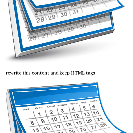
continentală, pe litoral vor fi 31 de grade, iar noaptea va
fi tropicală. Cerul va fi mai mult senin, iar vântul va sufla
slab și moderat.
Joi, cu excepția zonei de coastă, vremea va fi caniculară,
indicele temperatură-umezeală va depăși pe arii extinse
pragul critic de 80 de unități, iar temperaturile maxime
se vor încadra între 33 și 37 de grade, mai coborâte pe
litoral, unde vor fi 30 de grade. Noaptea, valorile termice
rămân ridicate. Cerul va fi variabil, vântul va sufla cel
rewrite this content and keep HTML tags
mult moderat și după-amiază vor fi posibile averse slabe.
Vineri, valorile termice nu mai trec de pragul caniculei,
la malul mării vor fi 33 de grade și minimele nocturne se
mențin între 19 și 24 de grade. Cerul va avea înnorări
temporare după-amiaza, când local vor fi averse slabe,
însoțite de fenomene electrice și intensificări de vânt.