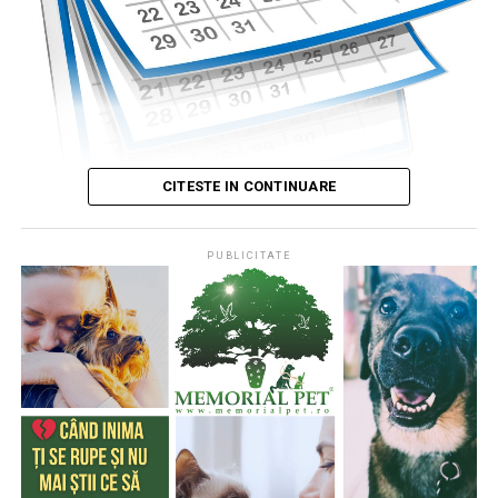
CITESTE IN CONTINUARE
PUBLICITATE
Publicat de
Codrin RAITA
,
4 august 2026, 05:00
S-a întâmplat într-o zi de 4 august
* Cu 333 de ani în urmă (1693), la această dată, monahul
francez, Dom Pérignon, degusta spuma unei băuturi
produse de el din vinul foarte acid de Champagne (o
regiune din nordul Franţei), băutură care a devenit