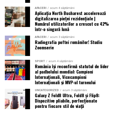
au pierdut viața, peste 6.500 au fost rănite și multe
altele au fost date dispărute. Peste 300.000 de oameni
AFACERI
acum 4 săptămâni
Aplicația North Bucharest accelerează
au rămas fără locuințe în urma exploziilor devastatoare.
digitalizarea pieței rezidențiale |
Autoritățile din Liban au decretat trei zile de doliu
Numărul utilizatorilor a crescut cu 42%
național
într-o singură lună
AFACERI
acum 3 săptămâni
Radiografia poftei românilor! Studiu
Zoomserie
Aniversări – Comemorări
SPORT
acum 4 săptămâni
România își reconfirmă statutul de lider
– Sf. Ioan Maria Vianney, preot (Calendarul Romano-
al padbolului mondial: Campioni
Internaționali, Vicecampioni
Catolic 2026)
Internaționali și MVP-ul turneului
UNCATEGORIZED
acum 3 săptămâni
Galaxy Z Fold8 Ultra, Fold8 și Flip8:
– 1807: S-a născut Constantin Lecca, pictor, tipograf,
Dispozitive pliabile, perfecționate
pentru fiecare stil de viață
editor, scriitor, traducător şi profesor; ctitorul primei
tipografii (19.IX.1837) şi al primului periodic din