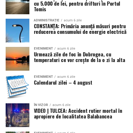
cu 5.000 de lei, pentru drifturi în Portul
* În urmă cu 112 ani (1914), în contextul izbucnirii
Tomis
Primului Război Mondial, Germania invada Belgia, iar ca
răspuns, Marea Britanie a declarat război Germaniei.
ADMINISTRAȚIE
acum 6 zile
CONSTANȚA: Primăria anunță măsuri pentru
Statele Unite și-au proclamat neutralitatea
reducerea consumului de energie electrică
* Se marchează 110 ani (1916) de la semnarea, la
Bucureşti, a Tratatului de alianţă între România, de o
EVENIMENT
acum 6 zile
Urmează zile de foc în Dobrogea, cu
parte, şi Rusia, Franţa, Marea Britanie şi Italia, pe de altă
temperaturi ce vor crește de la o zi la alta
parte, pentru intrarea ţării noastre în război de partea
Antantei (în prima conflagraţie mondială). La
14/27.VIII.1916 România a declarat război Austro-
EVENIMENT
acum 6 zile
Calendarul zilei – 4 august
Ungariei, dată ce a marcat începutul războiul de
eliberare şi întregire naţională (1916-1919) (4/17)
* Acum 78 de ani (1948) a apărut Decretul-lege nr. 177
ÎN VIZOR
acum 6 zile
VIDEO | TULCEA: Accident rutier mortal în
privind cultele religioase din România, prin care s-a
apropiere de localitatea Balabancea
reiterat libertatea credinţei religioase şi a practicării
cultelor (cu excepţia celor interzise), dar s-a subliniat şi
obligaţia respectării întocmai a legilor statului. Printre