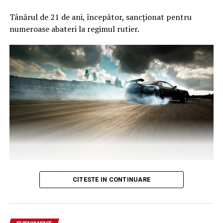
Tânărul de 21 de ani, începător, sancționat pentru
numeroase abateri la regimul rutier.
Foto: Ilustrativă
Publicat de
Adina Sîrbu
,
CITESTE IN CONTINUARE
3 august 2026, 17:05
Luni, în jurul orei 00.30, polițiști din cadrul Poliției