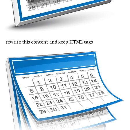
Joi, cu excepția zonei de coastă, vremea va fi caniculară,
indicele temperatură-umezeală va depăși pe arii extinse
pragul critic de 80 de unități, iar temperaturile maxime
se vor încadra între 33 și 37 de grade, mai coborâte pe
litoral, unde vor fi 30 de grade. Noaptea, valorile termice
rămân ridicate. Cerul va fi variabil, vântul va sufla cel
rewrite this content and keep HTML tags
mult moderat și după-amiază vor fi posibile averse slabe.
Vineri, valorile termice nu mai trec de pragul caniculei,
la malul mării vor fi 33 de grade și minimele nocturne se
mențin între 19 și 24 de grade. Cerul va avea înnorări
temporare după-amiaza, când local vor fi averse slabe,
însoțite de fenomene electrice și intensificări de vânt.