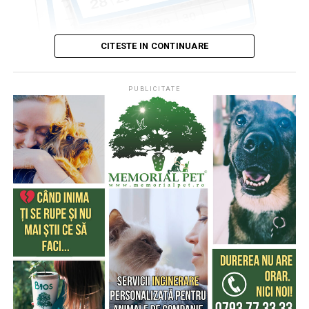
CITESTE IN CONTINUARE
PUBLICITATE
Publicat de
Codrin RAITA
,
4 august 2026, 05:00
S-a întâmplat într-o zi de 4 august
* Cu 333 de ani în urmă (1693), la această dată, monahul
francez, Dom Pérignon, degusta spuma unei băuturi
produse de el din vinul foarte acid de Champagne (o
regiune din nordul Franţei), băutură care a devenit
extrem de cunoscută şi i-a purtat numele
* Acum 322 de ani (1704) englezii au cucerit Gibraltarul,
în timpul Războiului Spaniol de Succesiune (Tratatul de