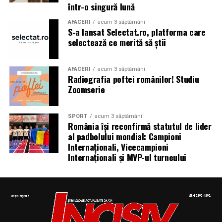
național
într-o singură lună
AFACERI
acum 3 săptămâni
S-a lansat Selectat.ro, platforma care
selectează ce merită să știi
Aniversări – Comemorări
AFACERI
acum 3 săptămâni
Radiografia poftei românilor! Studiu
– Sf. Ioan Maria Vianney, preot (Calendarul Romano-
Zoomserie
Catolic 2026)
SPORT
acum 3 săptămâni
România își reconfirmă statutul de lider
al padbolului mondial: Campioni
– 1807: S-a născut Constantin Lecca, pictor, tipograf,
Internaționali, Vicecampioni
editor, scriitor, traducător şi profesor; ctitorul primei
Internaționali și MVP-ul turneului
tipografii (19.IX.1837) şi al primului periodic din
Oltenia, „Mozaicul” (3.X.1838-25.IX.1839); s-a remarcat
în domeniul portretisticii, al picturii religioase (în stil
occidental) şi al picturii cu tematică istorică; participant
la Revoluţia Română din 1848 (m. 1887)