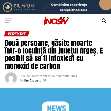
EVENIMENT
Două persoane, găsite moarte
într-o locuinţă din judeţul Argeş. E
posibil să se fi intoxicat cu
monoxid de carbon
Publicat
acum 2 ani
pe
16 noiembrie 2024
De
Ilie Ciobanu