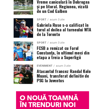
Vreme caniculară în Dobrogea
și pe litoral. Regiunea, vizată
de un Cod Galben
SPORT
acum 3 zile
Gabriela Ruse s-a calificat în
turul al doilea al turneului WTA
de la Toronto
SPORT
acum 3 zile
FCSB a remizat cu Farul
Constanța, în ultimul meci din
etapa a treia a Superligii
EVENIMENT
acum 3 zile
Atacantul francez Randal Kolo
Muani, transferat definitiv de
PSG la Juventus