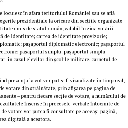
 locuiesc în afara teritoriului României sau se află
egerile prezidenţiale la oricare din secţiile organizate
ntitate emis de statul român, valabil în ziua votării:
că de identitate; cartea de identitate provizorie;
iplomatic; paşaportul diplomatic electronic; paşaportul
lectronic; paşaportul simplu; paşaportul simplu
; în cazul elevilor din şcolile militare, carnetul de
ind prezenţa la vot vor putea fi vizualizate în timp real,
e votare din străinătate, prin afişarea pe pagina de
manente – pentru fiecare secţie de votare, a numărului de
Rezultatele înscrise în procesele-verbale întocmite de
r de votare vor putea fi consultate pe aceeaşi pagină,
ea digitală a acestora.