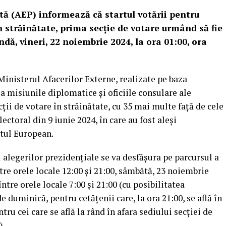
ă (AEP) informează că startul votării pentru
în străinătate, prima secţie de votare urmând să fie
dă, vineri, 22 noiembrie 2024, la ora 01:00, ora
inisterul Afacerilor Externe, realizate pe baza
la misiunile diplomatice şi oficiile consulare ale
cţii de votare în străinătate, cu 35 mai multe faţă de cele
ectoral din 9 iunie 2024, în care au fost aleşi
tul European.
l alegerilor prezidenţiale se va desfăşura pe parcursul a
ntre orele locale 12:00 şi 21:00, sâmbătă, 23 noiembrie
ntre orele locale 7:00 şi 21:00 (cu posibilitatea
de duminică, pentru cetăţenii care, la ora 21:00, se află în
tru cei care se află la rând în afara sediului secţiei de
).