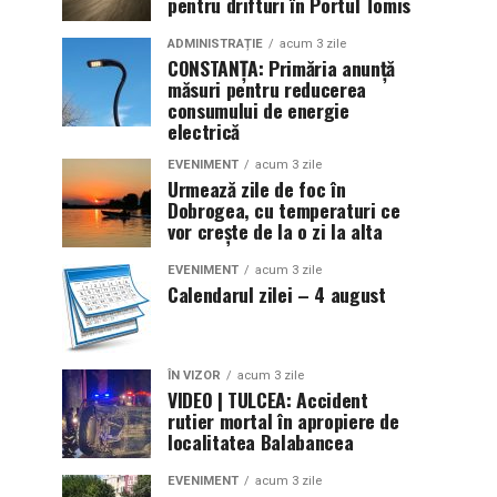
pentru drifturi în Portul Tomis
ADMINISTRAȚIE
acum 3 zile
CONSTANȚA: Primăria anunță
măsuri pentru reducerea
consumului de energie
electrică
EVENIMENT
acum 3 zile
Urmează zile de foc în
Dobrogea, cu temperaturi ce
vor crește de la o zi la alta
EVENIMENT
acum 3 zile
Calendarul zilei – 4 august
ÎN VIZOR
acum 3 zile
VIDEO | TULCEA: Accident
rutier mortal în apropiere de
localitatea Balabancea
EVENIMENT
acum 3 zile