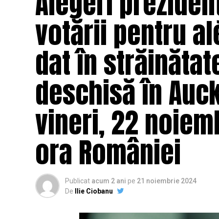
Alegeri prezidenţ
votării pentru al
dat în străinătat
deschisă în Auck
vineri, 22 noiemb
ora României
Publicat
acum 2 ani
pe
21 noiembrie 2024
De
Ilie Ciobanu