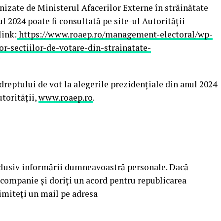
anizate de Ministerul Afacerilor Externe în străinătate
l 2024 poate fi consultată pe site-ul Autorităţii
link:
https://www.roaep.ro/management-electoral/wp-
or-sectiilor-de-votare-din-strainatate-
dreptului de vot la alegerile prezidenţiale din anul 2024
utorităţii,
www.roaep.ro
.
xclusiv informării dumneavoastră personale. Dacă
 companie şi doriţi un acord pentru republicarea
rimiteţi un mail pe adresa