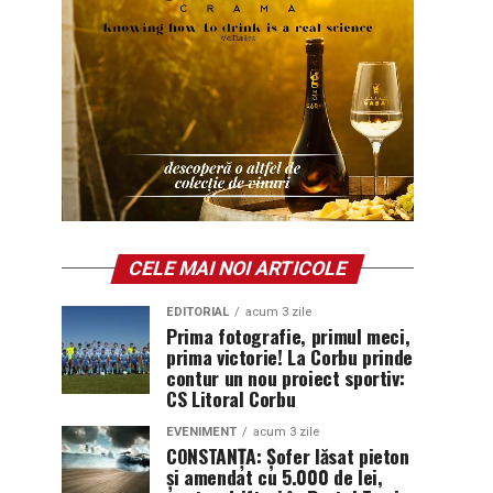
CELE MAI NOI ARTICOLE
EDITORIAL
acum 3 zile
Prima fotografie, primul meci,
prima victorie! La Corbu prinde
contur un nou proiect sportiv:
CS Litoral Corbu
EVENIMENT
acum 3 zile
CONSTANȚA: Șofer lăsat pieton
și amendat cu 5.000 de lei,