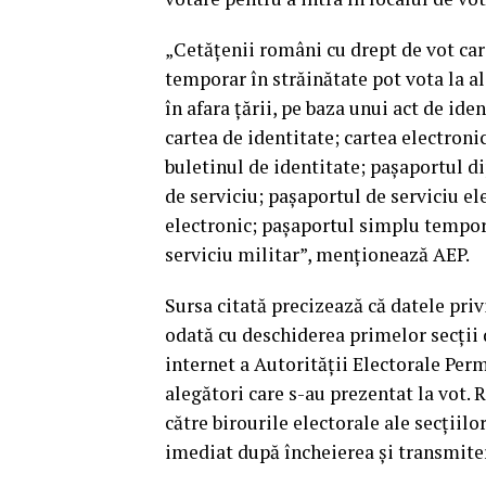
„Cetăţenii români cu drept de vot care
temporar în străinătate pot vota la al
în afara ţării, pe baza unui act de ide
cartea de identitate; cartea electroni
buletinul de identitate; paşaportul d
de serviciu; paşaportul de serviciu e
electronic; paşaportul simplu temporar
serviciu militar”, menţionează AEP.
Sursa citată precizează că datele priv
odată cu deschiderea primelor secţii d
internet a Autorităţii Electorale Per
alegători care s-au prezentat la vot. 
către birourile electorale ale secţiilo
imediat după încheierea şi transmiter