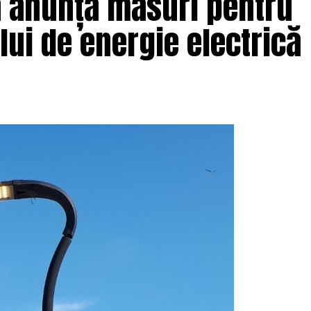
a anunță măsuri pentru
i de energie electrică