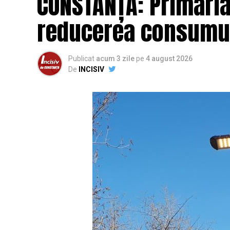
CONSTANȚA: Primări
reducerea consumulu
Publicat
acum 3 zile
pe
4 august 2026
De
INCISIV