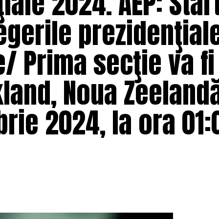
iale 2024. AEP: Star
egerile prezidenţiale
e/ Prima secţie va fi
land, Noua Zeelandă
rie 2024, la ora 01: