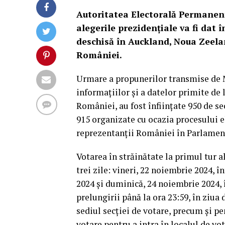
Autoritatea Electorală Permanent
alegerile prezidenţiale va fi dat 
deschisă în Auckland, Noua Zeelan
României.
Urmare a propunerilor transmise de M
informaţiilor şi a datelor primite de 
României, au fost înfiinţate 950 de se
915 organizate cu ocazia procesului el
reprezentanţii României în Parlamen
Votarea în străinătate la primul tur a
trei zile: vineri, 22 noiembrie 2024, î
2024 şi duminică, 24 noiembrie 2024, î
prelungirii până la ora 23:59, în ziua 
sediul secţiei de votare, precum şi pen
votare pentru a intra în localul de vot