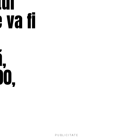
tul
 va fi
,
00,
PUBLICITATE