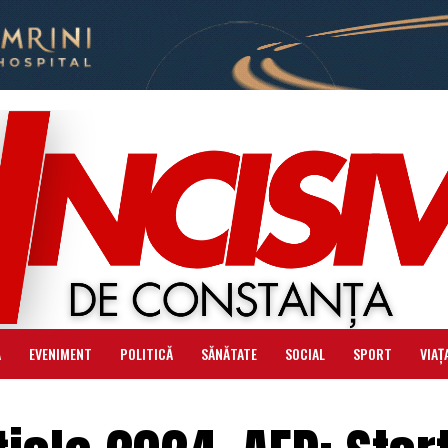
Ă
EVENIMENT
POLITICĂ
SĂNĂTATE
SOCIAL
SPORT
VIAȚ