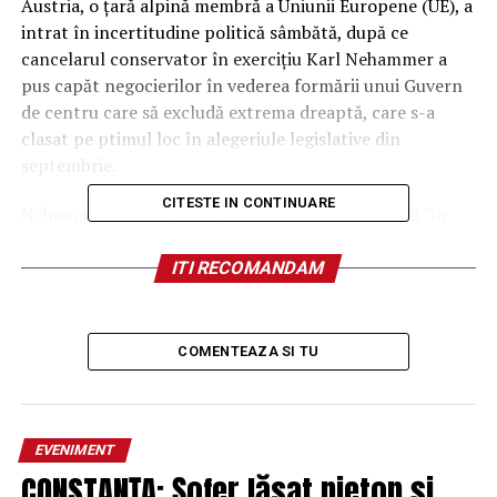
Austria, o ţară alpină membră a Uniunii Europene (UE), a
intrat în incertitudine politică sâmbătă, după ce
cancelarul conservator în exerciţiu Karl Nehammer a
pus capăt negocierilor în vederea formării unui Guvern
de centru care să excludă extrema dreaptă, care s-a
clasat pe ptimul loc în alegeriule legislative din
septembrie.
CITESTE IN CONTINUARE
Nehammer a anunţat după aceea că demisionează ”în
următoarele zile” din postul de cancelar şi de la şefia
partidului Popular austriac (ÖVP, conservator) şi a
ITI RECOMANDAM
promis ”o tranziţie ordonată”.
El ocupa ambele funţcii din 2021.
COMENTEAZA SI TU
În cadrul unei reuniuni a liderilor ÖVP duminică,
secretarul general a formaţiunii Christian Stocker a fost
desemnat preşedinte interimar al partidului.
EVENIMENT
CONSTANȚA: Șofer lăsat pieton și
Christian Stocker a declarat că a fost autorizat de către