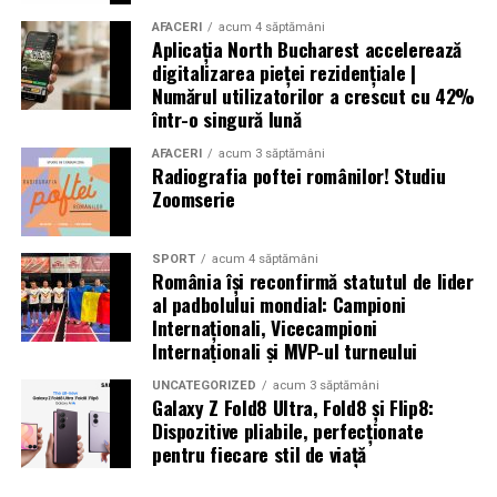
altele au fost date dispărute. Peste 300.000 de oameni
AFACERI
acum 4 săptămâni
Aplicația North Bucharest accelerează
au rămas fără locuințe în urma exploziilor devastatoare.
digitalizarea pieței rezidențiale |
Autoritățile din Liban au decretat trei zile de doliu
Numărul utilizatorilor a crescut cu 42%
național
într-o singură lună
AFACERI
acum 3 săptămâni
Radiografia poftei românilor! Studiu
Zoomserie
Aniversări – Comemorări
SPORT
acum 4 săptămâni
România își reconfirmă statutul de lider
– Sf. Ioan Maria Vianney, preot (Calendarul Romano-
al padbolului mondial: Campioni
Internaționali, Vicecampioni
Catolic 2026)
Internaționali și MVP-ul turneului
UNCATEGORIZED
acum 3 săptămâni
Galaxy Z Fold8 Ultra, Fold8 și Flip8:
– 1807: S-a născut Constantin Lecca, pictor, tipograf,
Dispozitive pliabile, perfecționate
pentru fiecare stil de viață
editor, scriitor, traducător şi profesor; ctitorul primei
tipografii (19.IX.1837) şi al primului periodic din