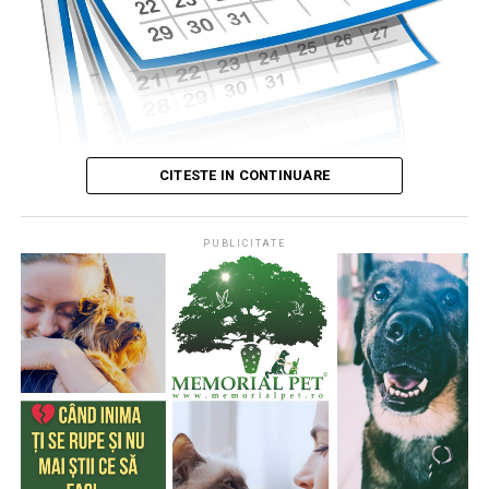
CITESTE IN CONTINUARE
PUBLICITATE
Publicat de
Codrin RAITA
,
4 august 2026, 05:00
S-a întâmplat într-o zi de 4 august
* Cu 333 de ani în urmă (1693), la această dată, monahul
francez, Dom Pérignon, degusta spuma unei băuturi
produse de el din vinul foarte acid de Champagne (o
regiune din nordul Franţei), băutură care a devenit