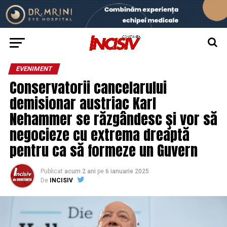
EVENIMENT
Conservatorii cancelarului
demisionar austriac Karl
Nehammer se răzgândesc şi vor să
negocieze cu extrema dreaptă
pentru ca să formeze un Guvern
Publicat
acum 2 ani
pe
6 ianuarie 2025
De
INCISIV