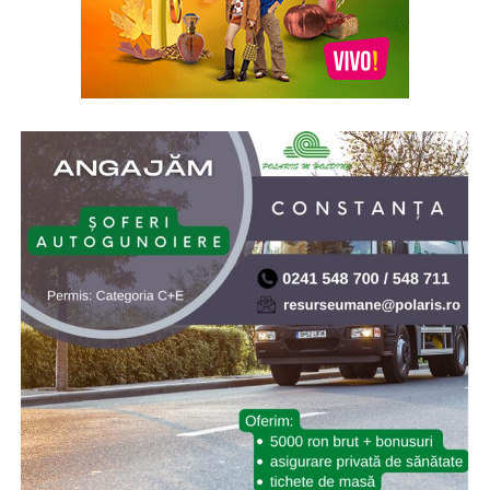
* Acum 21 de ani (2005), prin Hotărârea de Guvern nr.
902/2005, s-a aprobat înfiinţarea Institutului Naţional
pentru Studierea Holocaustului din România „Elie
Wiesel”. Elie (Eliezer) Wiesel (1928-2016) a fost evreu-
american de origine română, supraviețuitor al
Holocaustului, scriitor, profesor, filozof, ziarist, eseist și
un activist în drepturile omului. Inaugurarea a avut loc
la 10.X.2005, cu ocazia celei de-a doua comemorări a
„Zilei Holocaustului din România”
* Cu 19 ani în urmă (2007) NASA a lansat sonda Phoenix
Mars Lander, care ulterior a găsit dovezi ale existenței
apei pe planeta Marte. Phoenix Mars Lander, pe scurt
Phoenix, este o navă-robot dedicată continuării misiunii
explorării spațiului, având ca țintă continuarea
explorării planetei Marte a sistemului nostru solar.
Misiunea Phoenix a fost lansată cu succes pe 4 august
2007 și a amartizat în ziua de 25 mai 2008. Programul ar
fi trebuit să dureze 90 de zile marțiene (aproximativ 92