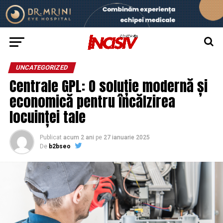
UNCATEGORIZED
Centrale GPL: O soluție modernă și
economică pentru încălzirea
locuinței tale
Publicat
acum 2 ani
pe
27 ianuarie 2025
De
b2bseo