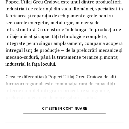
Popeci Utilaj Greu Craiova este unul dintre producătorii
industriali de referință din sudul României, specializat în
Centralele GPL vin cu o serie de avantaje semnificative
fabricarea și reparația de echipamente grele pentru
care le fac o alegere excelentă pentru multe gospodării
sectoarele energetic, metalurgic, minier și de
din România:
infrastructură. Cu un istoric îndelungat în producția de
utilaje unicat și capacități tehnologice complete,
Independență energetică
integrate pe un singur amplasament, compania acoperă
Dacă locuiești într-o zonă fără acces la rețeaua de gaz
întregul lanț de producție — de la prelucrări mecanice și
natural, o centrală GPL este o soluție viabilă. Nu mai
mecano-sudură, până la tratamente termice și montaj
depinzi de infrastructura publică, iar aprovizionarea cu
industrial la fața locului.
GPL este simplă și flexibilă.
Ceea ce diferențiază Popeci Utilaj Greu Craiova de alți
furnizori regionali este combinația rară de capacități
Eficiență ridicată
interne complet integrate: proiectare și inginerie,
GPL-ul are un conținut caloric mare, ceea ce înseamnă
prelucrări mecanice de mare gabarit, sudură
că produce multă căldură într-un timp scurt. Aceasta se
specializată, tratamente termice proprii, laboratoare de
traduce prin facturi mai mici la energie.
CITESTE IN CONTINUARE
testare și un parc industrial dedicat producției unicat.
Această integrare reduce dependența de subcontractori
Ecologic și curat
externi, scurtează termenele de livrare și asigură un