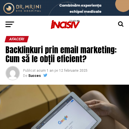
AFACERI
Backlinkuri prin email marketing:
Cum să le obții eficient?
Publicat
acum 1 an
pe
12 februarie 2025
De
Succes