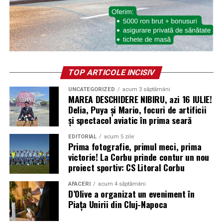
TOP ARTICOLE INCISIV
UNCATEGORIZED
acum 3 săptămâni
MAREA DESCHIDERE NIBIRU, azi 16 IULIE!
Delia, Puya și Mario, focuri de artificii
și spectacol aviatic în prima seară
EDITORIAL
acum 5 zile
Prima fotografie, primul meci, prima
victorie! La Corbu prinde contur un nou
proiect sportiv: CS Litoral Corbu
AFACERI
acum 4 săptămâni
D’Olive a organizat un eveniment în
Piața Unirii din Cluj-Napoca