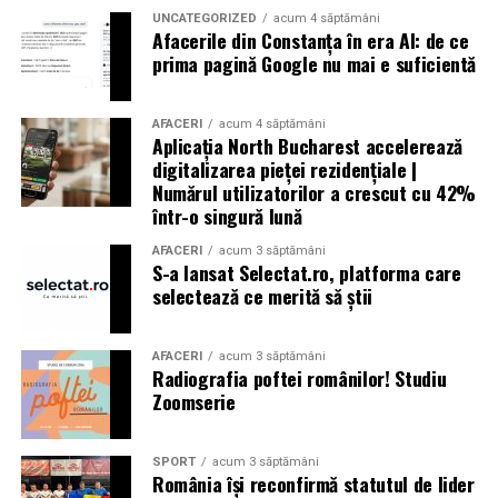
UNCATEGORIZED
acum 4 săptămâni
Afacerile din Constanța în era AI: de ce
prima pagină Google nu mai e suficientă
AFACERI
acum 4 săptămâni
Aplicația North Bucharest accelerează
digitalizarea pieței rezidențiale |
Numărul utilizatorilor a crescut cu 42%
într-o singură lună
AFACERI
acum 3 săptămâni
S-a lansat Selectat.ro, platforma care
selectează ce merită să știi
AFACERI
acum 3 săptămâni
Radiografia poftei românilor! Studiu
Zoomserie
SPORT
acum 3 săptămâni
România își reconfirmă statutul de lider