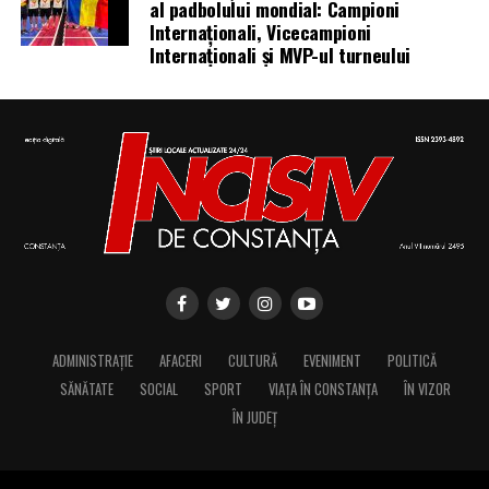
al padbolului mondial: Campioni
Internaționali, Vicecampioni
Internaționali și MVP-ul turneului
ADMINISTRAȚIE
AFACERI
CULTURĂ
EVENIMENT
POLITICĂ
SĂNĂTATE
SOCIAL
SPORT
VIAȚA ÎN CONSTANȚA
ÎN VIZOR
ÎN JUDEȚ