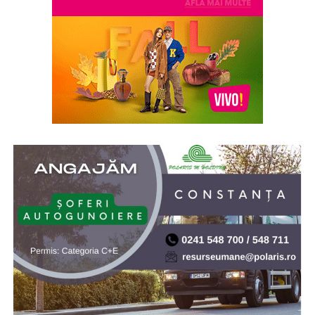
preferi aromele calde, exotice și cu personalitate, notele
de smochină, cocos și lemn de santal sunt perfecte
pentru serile de vară.
Indiferent de preferințe, sezonul cald este momentul
ideal să experimentezi și să descoperi parfumuri
inspirate din universul parfumeriei de nișă. Iar
colecția
Top Scents
de la Oriflame demonstrează că
ingredientele premium, creativitatea și accesibilitatea
pot exista în aceeași sticlă.
(Advertorial)