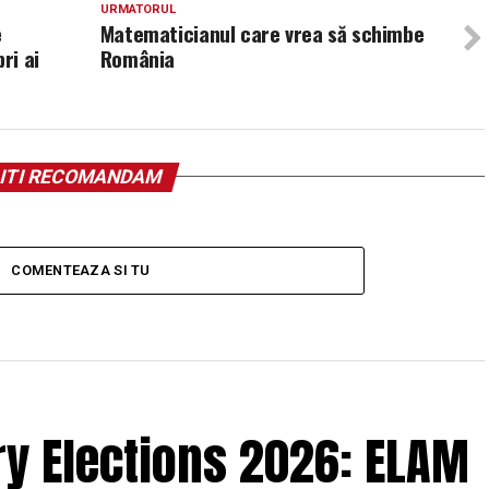
URMATORUL
e
Matematicianul care vrea să schimbe
ri ai
România
ITI RECOMANDAM
COMENTEAZA SI TU
y Elections 2026: ELAM