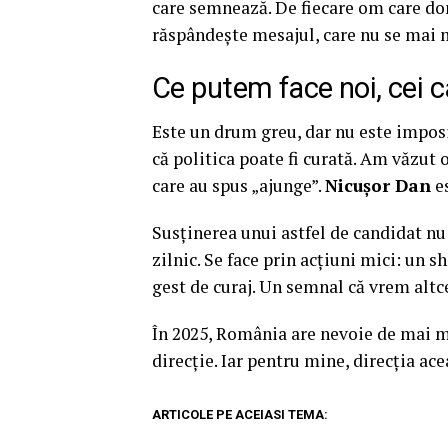
care semnează. De fiecare om care don
răspândește mesajul, care nu se mai 
Ce putem face noi, cei 
Este un drum greu, dar nu este impos
că politica poate fi curată. Am văzut
care au spus „ajunge”.
Nicușor Dan
es
Susținerea unui astfel de candidat nu 
zilnic. Se face prin acțiuni mici: un s
gest de curaj. Un semnal că vrem altc
În 2025, România are nevoie de mai m
direcție. Iar pentru mine, direcția ac
ARTICOLE PE ACEIASI TEMA: