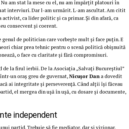
Nu am stat la mese cu el, nu am împărțit platouri în
uat interviuri. Dar l-am urmărit. L-am ascultat. Am citit
activist, ca lider politic și ca primar. Și din afară, ca
seu consecvent și coerent.
genul de politician care vorbește mult și face puțin. E
eori chiar prea tehnic pentru o scenă politică obișnuită
onează, o face cu claritate și fără compromisuri.
de la firul ierbii. De la Asociația „Salvați Bucureștiul”
într-un oraș greu de guvernat,
Nicușor Dan
a dovedit
acă ai integritate și perseverență. Când alții își făceau
partid, el mergea din ușă în ușă, cu dosare și documente,
nte independent
nui partid. Trebuie să fie mediator, dar și vizionar.