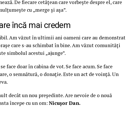
ează. De fiecare cetățean care vorbește despre el, care
mulțumește cu „merge și așa”.
care încă mai credem
ibil. Am văzut în ultimii ani oameni care au demonstrat
 orașe care s-au schimbat în bine. Am văzut comunități
te simbolul acestui „ajunge”.
se face doar în cabina de vot. Se face acum. Se face
hare, o semnătură, o donație. Este un act de voință. Un
eva.
ult decât un nou președinte. Are nevoie de o nouă
easta începe cu un om:
Nicușor Dan
.