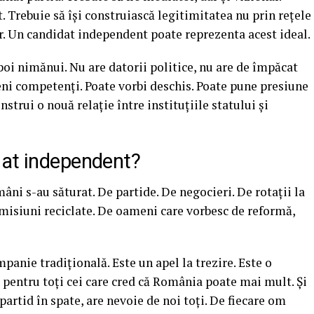
at. Trebuie să își construiască legitimitatea nu prin rețele
or. Un candidat independent poate reprezenta acest ideal.
poi nimănui. Nu are datorii politice, nu are de împăcat
ni competenți. Poate vorbi deschis. Poate pune presiune
strui o nouă relație între instituțiile statului și
dat independent?
âni s-au săturat. De partide. De negocieri. De rotații la
misiuni reciclate. De oameni care vorbesc de reformă,
mpanie tradițională. Este un apel la trezire. Este o
e pentru toți cei care cred că România poate mai mult. Și
artid în spate, are nevoie de noi toți. De fiecare om