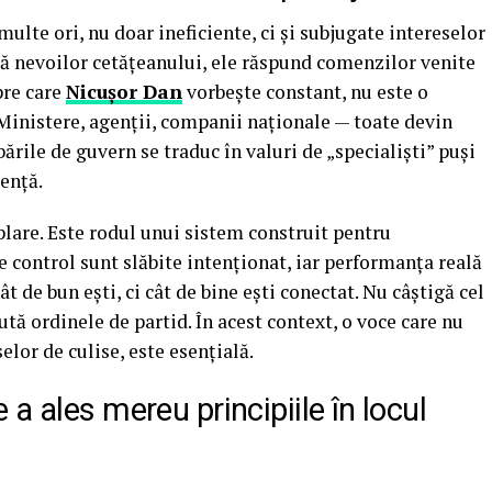
multe ori, nu doar ineficiente, ci și subjugate intereselor
ndă nevoilor cetățeanului, ele răspund comenzilor venite
pre care
Nicușor Dan
vorbește constant, nu este o
 Ministere, agenții, companii naționale — toate devin
ările de guvern se traduc în valuri de „specialiști” puși
tență.
plare. Este rodul unui sistem construit pentru
 control sunt slăbite intenționat, iar performanța reală
t de bun ești, ci cât de bine ești conectat. Nu câștigă cel
ută ordinele de partid. În acest context, o voce care nu
elor de culise, este esențială.
a ales mereu principiile în locul