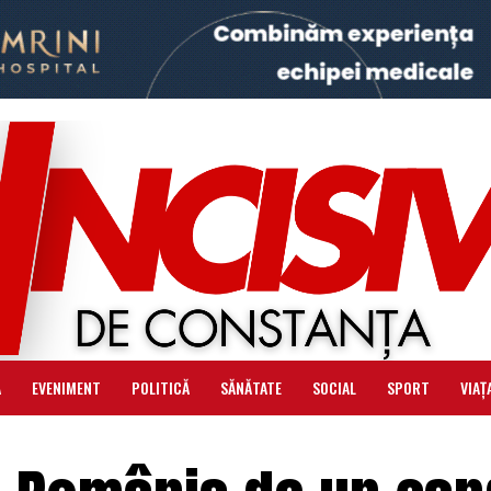
Ă
EVENIMENT
POLITICĂ
SĂNĂTATE
SOCIAL
SPORT
VIAȚ