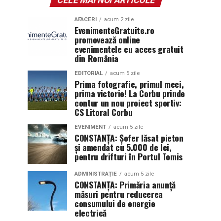
AFACERI
acum 2 zile
EvenimenteGratuite.ro
promovează online
evenimentele cu acces gratuit
din România
EDITORIAL
acum 5 zile
Prima fotografie, primul meci,
prima victorie! La Corbu prinde
contur un nou proiect sportiv:
CS Litoral Corbu
EVENIMENT
acum 5 zile
CONSTANȚA: Șofer lăsat pieton
și amendat cu 5.000 de lei,
pentru drifturi în Portul Tomis
ADMINISTRAȚIE
acum 5 zile
CONSTANȚA: Primăria anunță
măsuri pentru reducerea
consumului de energie
electrică