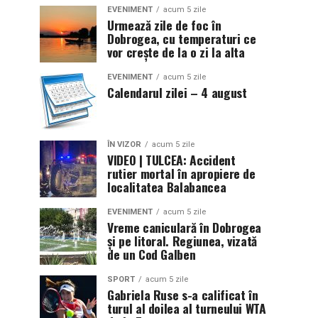
EVENIMENT
acum 5 zile
Urmează zile de foc în
Dobrogea, cu temperaturi ce
vor crește de la o zi la alta
EVENIMENT
acum 5 zile
Calendarul zilei – 4 august
ÎN VIZOR
acum 5 zile
VIDEO | TULCEA: Accident
rutier mortal în apropiere de
localitatea Balabancea
EVENIMENT
acum 5 zile
Vreme caniculară în Dobrogea
și pe litoral. Regiunea, vizată
de un Cod Galben
SPORT
acum 5 zile
Gabriela Ruse s-a calificat în
turul al doilea al turneului WTA