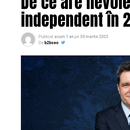
De ce are nevoi
independent în 
Publicat
acum 1 an
pe
30 martie 2025
De
b2bseo