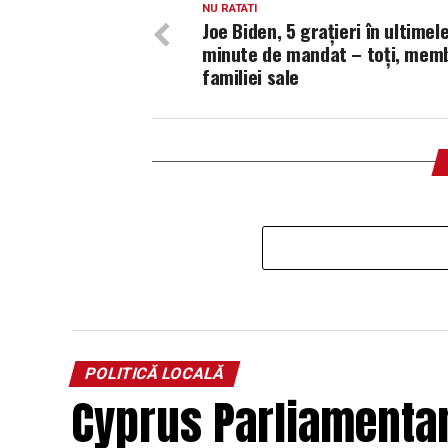
NU RATATI
Joe Biden, 5 grațieri în ultimel
minute de mandat – toți, memb
familiei sale
POLITICĂ LOCALĂ
Cyprus Parliamentar