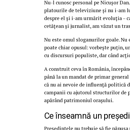
Nu-l cunosc personal pe Nicușor Dan. 
platourile de televiziune și nu i-am l
despre el și i-am urmărit evoluția – ca 
cetățean și jurnalist, am văzut un tra
Nu este omul sloganurilor goale. Nu e 
poate chiar opusul: vorbește puțin, un
cu discursuri populiste, dar când acți
A construit ceva în România, începând 
până la un mandat de primar general 
că nu ai nevoie de influență politică d
campanii cu ajutorul structurilor de 
apărând patrimoniul orașului.
Ce înseamnă un președi
Președintele nu trebuie să fie păpușa u