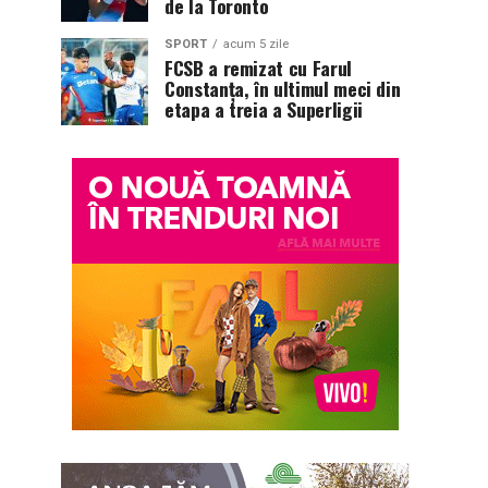
de la Toronto
SPORT
acum 5 zile
FCSB a remizat cu Farul
Constanța, în ultimul meci din
etapa a treia a Superligii