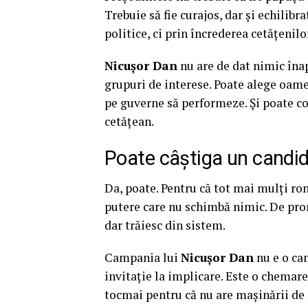
Trebuie să fie curajos, dar și echilibr
politice, ci prin încrederea cetățenil
Nicușor Dan
nu are de dat nimic îna
grupuri de interese. Poate alege oame
pe guverne să performeze. Și poate con
cetățean.
Poate câștiga un candi
Da, poate. Pentru că tot mai mulți rom
putere care nu schimbă nimic. De pro
dar trăiesc din sistem.
Campania lui
Nicușor Dan
nu e o ca
invitație la implicare. Este o chemar
tocmai pentru că nu are mașinării de p