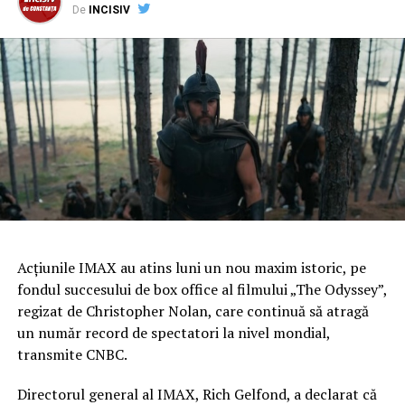
> Programare RMN Cluj
De
INCISIV
ARTICOLE PE ACEIASI TEMA:
URMATORUL
Velonova Mirage, primul muzeu 3D din România, a atras
circa 6.000 de vizitatori în primele trei luni din 2025.
Până la 19% din aceștia au fost străini
NU RATATI
„Acasă la Bunici” – căminul din București care
redefinește îngrijirea seniorilor
Acţiunile IMAX au atins luni un nou maxim istoric, pe
fondul succesului de box office al filmului „The Odyssey”,
regizat de Christopher Nolan, care continuă să atragă
un număr record de spectatori la nivel mondial,
transmite CNBC.
Directorul general al IMAX, Rich Gelfond, a declarat că