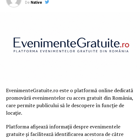
RMN abdominal și pelvin;
De
Native
Angio RMN.
Clinica colaborează cu principalii asigurători medicali
privați, inclusiv Generali, Signal Iduna, NN, Groupama,
Allianz și Asirom, facilitând accesul pacienților la servicii
decontate.
Program
:
L – V 07:00 – 21:00;
EvenimenteGratuite.ro este o platformă online dedicată
Sâmbătă 08:00 – 15:00.
promovării evenimentelor cu acces gratuit din România,
care permite publicului să le descopere în funcție de
locație.
Despre RMN Cluj
Platforma afișează informații despre evenimentele
gratuite și facilitează identificarea acestora de către
RMN Cluj este un centru medical de diagnostic localizat