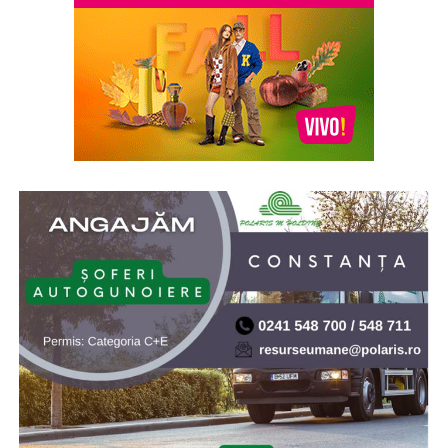
de smochină, cocos și lemn de santal sunt perfecte
pentru serile de vară.
Indiferent de preferințe, sezonul cald este momentul
ideal să experimentezi și să descoperi parfumuri
inspirate din universul parfumeriei de nișă. Iar
colecția
Top Scents
de la Oriflame demonstrează că
ingredientele premium, creativitatea și accesibilitatea
pot exista în aceeași sticlă.
(Advertorial)