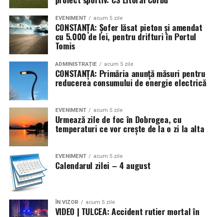
Tropic Thunder
– vacanța într-o sticlă
EVENIMENT
acum 5 zile
CONSTANȚA: Șofer lăsat pieton și amendat
Pentru cei care preferă parfumurile mai calde și
cu 5.000 de lei, pentru drifturi în Portul
senzuale, Tropic Thunder propune o atmosferă complet
Tomis
diferită.
ADMINISTRAȚIE
acum 5 zile
CONSTANȚA: Primăria anunță măsuri pentru
Smochina coaptă, laptele de cocos și lemnul de santal
reducerea consumului de energie electrică
construiesc o compoziție inspirată de zilele petrecute la
soare și de energia destinațiilor tropicale. Este un
parfum care îmbină prospețimea fructelor cu confortul
EVENIMENT
acum 5 zile
Urmează zile de foc în Dobrogea, cu
notelor cremoase și lemnoase, fiind ideal pentru serile
temperaturi ce vor crește de la o zi la alta
de vară.
Parfumuri create fără limite
EVENIMENT
acum 5 zile
Calendarul zilei – 4 august
Atât
La La Lime
, cât și
Tropic Thunder
fac parte din
Top
Scents
, prima colecție Oriflame inspirată din parfumeria
de nișă.
ÎN VIZOR
acum 5 zile
VIDEO | TULCEA: Accident rutier mortal în