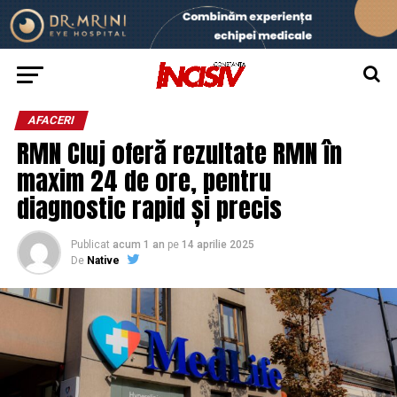
AFACERI
RMN Cluj oferă rezultate RMN în
maxim 24 de ore, pentru
diagnostic rapid și precis
Publicat
acum 1 an
pe
14 aprilie 2025
De
Native