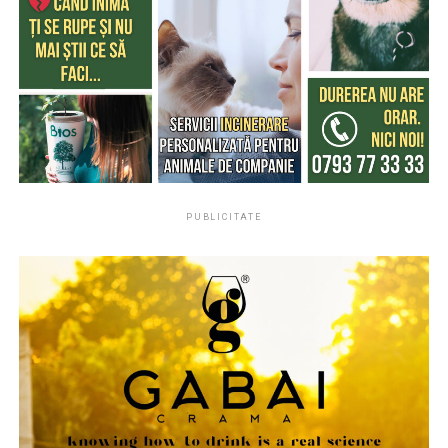
Ingrediente precum smochina, laptele de cocos sau
lemnul de santal creează parfumuri solare, relaxate și
confortabile, perfecte pentru serile de vară.
De ce parfumul miroase diferit vara?
Căldura intensifică evaporarea parfumului și poate
modifica felul în care acesta este perceput. De aceea,
aceeași creație poate avea un miros diferit iarna față de
PUBLICITATE
vară.
Parfumurile echilibrate, construite pe contraste între
prospețime și note de bază persistente, tind să evolueze
mai armonios pe piele în sezonul cald.
Două parfumuri inspirate de vară și de parfumeria
de nișă
Pornind de la această tendință, Oriflame completează