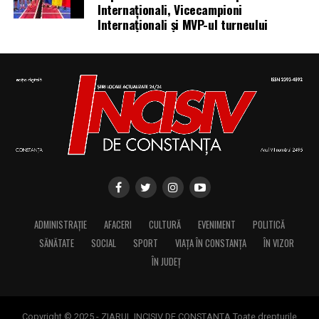
Internaționali, Vicecampioni
Internaționali și MVP-ul turneului
ADMINISTRAȚIE
AFACERI
CULTURĂ
EVENIMENT
POLITICĂ
SĂNĂTATE
SOCIAL
SPORT
VIAȚA ÎN CONSTANȚA
ÎN VIZOR
ÎN JUDEȚ
Copyright © 2025 - ZIARUL INCISIV DE CONSTANTA Toate drepturile