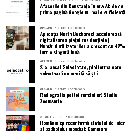
UNCATEGORIZED
acum 4 săptămâni
Afacerile din Constanța în era AI: de ce
prima pagină Google nu mai e suficientă
AFACERI
acum 4 săptămâni
Aplicația North Bucharest accelerează
digitalizarea pieței rezidențiale |
Numărul utilizatorilor a crescut cu 42%
într-o singură lună
AFACERI
acum 3 săptămâni
S-a lansat Selectat.ro, platforma care
selectează ce merită să știi
AFACERI
acum 3 săptămâni
Radiografia poftei românilor! Studiu
Zoomserie
SPORT
acum 3 săptămâni
România își reconfirmă statutul de lider
al padbolului mondial: Campioni