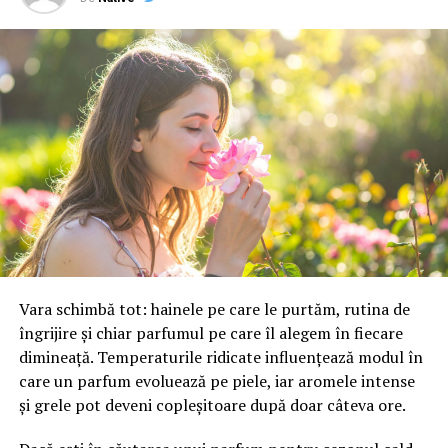
până în luna septembrie. La nivel mondial există doar 41
de cinematografe capabile să proiecteze acest format,
dintre care 25 sunt în Statele Unite.
Acţiunile IMAX au crescut cu aproximativ 6% luni şi au
depăşit pentru prima dată pragul de 50 de dolari.
Titlurile companiei sunt în urcare cu 38% de la
începutul anului şi şi-au dublat valoarea în ultimele 12
luni.
Gelfond a declarat că IMAX rămâne deschisă analizării
unor eventuale oferte de preluare, însă a subliniat că
societatea traversează cea mai bună perioadă din istoria
Vara schimbă tot: hainele pe care le purtăm, rutina de
sa. transmite CNBC.
îngrijire și chiar parfumul pe care îl alegem în fiecare
dimineață. Temperaturile ridicate influențează modul în
care un parfum evoluează pe piele, iar aromele intense
și grele pot deveni copleșitoare după doar câteva ore.