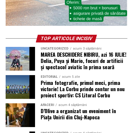
TOP ARTICOLE INCISIV
UNCATEGORIZED
acum 3 săptămâni
MAREA DESCHIDERE NIBIRU, azi 16 IULIE!
Delia, Puya și Mario, focuri de artificii
și spectacol aviatic în prima seară
EDITORIAL
acum 5 zile
Prima fotografie, primul meci, prima
victorie! La Corbu prinde contur un nou
proiect sportiv: CS Litoral Corbu
AFACERI
acum 4 săptămâni
D’Olive a organizat un eveniment în
Piața Unirii din Cluj-Napoca