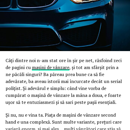
Câți dintre noi n-am stat ore în șir pe net, răsfoind zeci
de pagini cu
mașini de vânzare
, și tot am sfârșit prin a
ne păcăli singuri? Ba păreau prea bune ca să fie
adevărate, ba aveau istorii mai încurcate decât un serial
polițist. Și adevărul e simplu: când vine vorba de
cumpărat o mașină de vânzare la mâna a doua, e foarte
ușor să te entuziasmezi și să sari peste pașii esențiali.
Și nu, nu e vina ta. Piața de mașini de vânzare second
hand e una complexă. Sunt multe variante, prețuri care
variază enorm, și mai ales… mulți vânzători care știu să