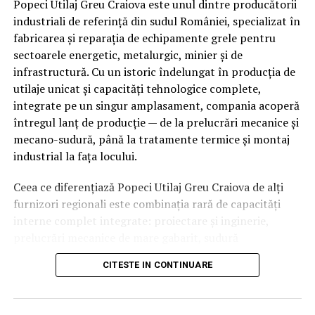
Popeci Utilaj Greu Craiova este unul dintre producătorii
pe care ar trebui să-l faci (după ce te îndrăgostești de
industriali de referință din sudul României, specializat în
poze, desigur) e să ceri documentele și istoricul complet.
fabricarea și reparația de echipamente grele pentru
Asta înseamnă:
sectoarele energetic, metalurgic, minier și de
– carnet de service (dacă există)
infrastructură. Cu un istoric îndelungat în producția de
utilaje unicat și capacități tehnologice complete,
– facturi și dovezi pentru eventualele reparații
integrate pe un singur amplasament, compania acoperă
întregul lanț de producție — de la prelucrări mecanice și
– verificarea eventualelor accidente anterioare
mecano-sudură, până la tratamente termice și montaj
industrial la fața locului.
– și, foarte important, o privire critică asupra
kilometrajului (da, kilometrii „cosmetizați” încă există)
Ceea ce diferențiază Popeci Utilaj Greu Craiova de alți
furnizori regionali este combinația rară de capacități
Fie că te uiți la
mașini de vânzare Audi
, BMW sau orice
interne complet integrate: proiectare și inginerie,
alt brand, nu lăsa entuziasmul să-ți ia mințile. Pentru că,
prelucrări mecanice de mare gabarit, sudură
indiferent cât de bine arată o mașină pe exterior, dacă
specializată, tratamente termice proprii, laboratoare de
sub capotă e o istorie dubioasă, o să simți asta curând –
CITESTE IN CONTINUARE
testare și un parc industrial dedicat producției unicat.
și în portofel, și în nervi.
Această integrare reduce dependența de subcontractori
externi, scurtează termenele de livrare și asigură un
Partea bună? Pe direktcar.ro ai acces la mașini de