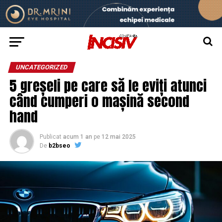
UNCATEGORIZED
5 greșeli pe care să le eviți atunci
când cumperi o mașină second
hand
Publicat
acum 1 an
pe
12 mai 2025
De
b2bseo