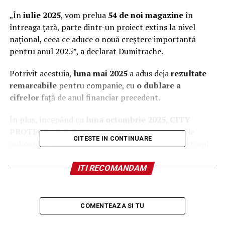
„În
iulie 2025
, vom prelua
54 de noi magazine
în
întreaga țară, parte dintr-un proiect extins la nivel
național, ceea ce aduce o nouă creștere importantă
pentru anul 2025”, a declarat Dumitrache.
Potrivit acestuia,
luna mai 2025
a adus deja
rezultate
remarcabile
pentru companie, cu
o dublare a
cifrelor
față de anul financiar precedent.
În plus, începând cu
luna octombrie 2025
,
CITY
PROTECT SECURITY
va începe un nou proces de
CITESTE IN CONTINUARE
onboarding alături de un client important din sectorul
retail, care presupune preluarea a
încă 50 de posturi
de pază
.
ITI RECOMANDAM
„Este un nou pas semnificativ în dezvoltarea companiei
și în extinderea cotei noastre de piață”, a precizat
fondatorul.
COMENTEAZA SI TU