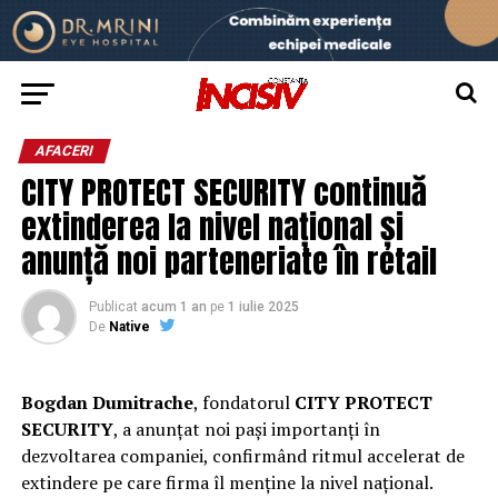
AFACERI
CITY PROTECT SECURITY continuă
extinderea la nivel național și
anunță noi parteneriate în retail
Publicat
acum 1 an
pe
1 iulie 2025
De
Native
Bogdan Dumitrache
, fondatorul
CITY PROTECT
SECURITY
, a anunțat noi pași importanți în
dezvoltarea companiei, confirmând ritmul accelerat de
extindere pe care firma îl menține la nivel național.