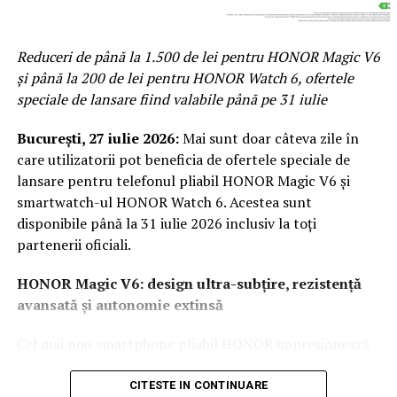
Parfumurile echilibrate, construite pe contraste între
prospețime și note de bază persistente, tind să evolueze
Reduceri de până la 1.500 de lei pentru HONOR Magic V6
mai armonios pe piele în sezonul cald.
și până la 200 de lei pentru HONOR Watch 6, ofertele
Două parfumuri inspirate de vară și de parfumeria
speciale de lansare fiind valabile până pe 31 iulie
de nișă
București, 27 iulie 2026
:
Mai sunt doar câteva zile în
Pornind de la această tendință, Oriflame completează
care utilizatorii pot beneficia de ofertele speciale de
colecția Top Scents cu două noi parfumuri create
lansare pentru telefonul pliabil HONOR Magic V6 și
împreună cu Givaudan, unul dintre liderii mondiali în
smartwatch-ul HONOR Watch 6. Acestea sunt
parfumeria fină.
disponibile până la 31 iulie 2026 inclusiv la toți
partenerii oficiali.
HONOR Magic V6: design ultra-subțire, rezistență
avansată și autonomie extinsă
La La Lime
– prospețime reinterpretată
Cel mai nou smartphone pliabil HONOR impresionează
Dacă preferi parfumurile fresh, luminoase și energice, La
printr-un design ultra-subțire, cu o grosime de doar 4,1
La Lime este alegerea potrivită.
mm atunci când este deschis și 9 mm pliat, la o greutate
CITESTE IN CONTINUARE