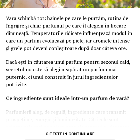
unor eventuale oferte de preluare, însă a subliniat că
societatea traversează cea mai bună perioadă din istoria
Vara schimbă tot: hainele pe care le purtăm, rutina de
sa. transmite CNBC.
îngrijire și chiar parfumul pe care îl alegem în fiecare
dimineață. Temperaturile ridicate influențează modul în
care un parfum evoluează pe piele, iar aromele intense
și grele pot deveni copleșitoare după doar câteva ore.
Dacă ești în căutarea unui parfum pentru sezonul cald,
secretul nu este să alegi neapărat un parfum mai
puternic, ci unul construit în jurul ingredientelor
potrivite.
Ce ingrediente sunt ideale într-un parfum de vară?
Parfumierii aleg, de regulă, ingrediente care transmit
prospețime, energie și luminozitate. Citricele sunt
printre cele mai populare note ale sezonului, deoarece
oferă o senzație imediată de prospețime și se dezvoltă
CITESTE IN CONTINUARE