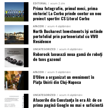
EDITORIAL
acum 2 zile
Prima fotografie, primul meci, prima
victorie! La Corbu prinde contur un nou
proiect sportiv: CS Litoral Corbu
AFACERI
acum 4 săptămâni
North Bucharest Investments își extinde
portofoliul prin parteneriatul cu VIVO
Residence
UNCATEGORIZED
acum 4 săptămâni
Roborock lansează noua gamă de roboți
de tuns gazonul
AFACERI
acum 3 săptămâni
D’Olive a organizat un eveniment în
Piața Unirii din Cluj-Napoca
UNCATEGORIZED
acum 4 săptămâni
Afacerile din Constanța în era AI: de ce
prima pagină Google nu mai e suficientă