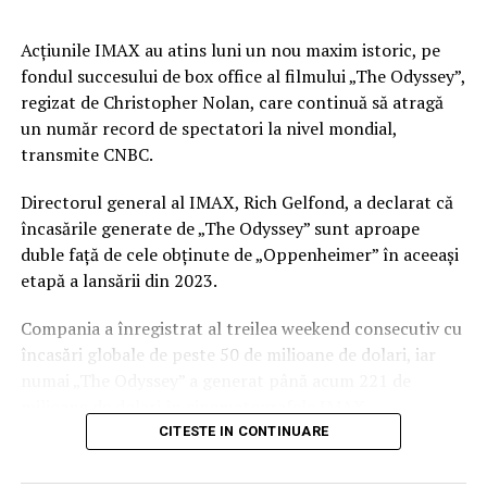
tot
NU RATATI
Acţiunile IMAX au atins luni un nou maxim istoric, pe
Parteneriat pentru grijă și demnitate: Memorial Pet
fondul succesului de box office al filmului „The Odyssey”,
și MegaVet Constanța își unesc forțele în sprijinul
regizat de Christopher Nolan, care continuă să atragă
animalelor de companie
un număr record de spectatori la nivel mondial,
transmite CNBC.
Directorul general al IMAX, Rich Gelfond, a declarat că
încasările generate de „The Odyssey” sunt aproape
duble faţă de cele obţinute de „Oppenheimer” în aceeaşi
etapă a lansării din 2023.
Compania a înregistrat al treilea weekend consecutiv cu
încasări globale de peste 50 de milioane de dolari, iar
numai „The Odyssey” a generat până acum 221 de
milioane de dolari în cinematografele IMAX,
reprezentând aproape un sfert din încasările totale ale
CITESTE IN CONTINUARE
filmului.