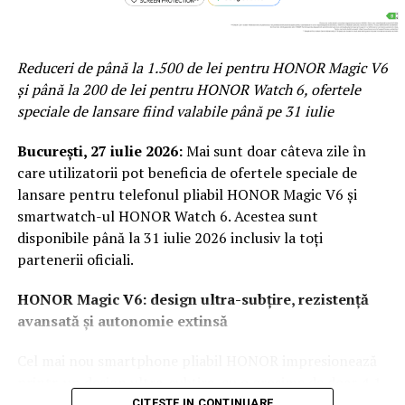
Parfumurile echilibrate, construite pe contraste între
prospețime și note de bază persistente, tind să evolueze
Reduceri de până la 1.500 de lei pentru HONOR Magic V6
mai armonios pe piele în sezonul cald.
și până la 200 de lei pentru HONOR Watch 6, ofertele
Două parfumuri inspirate de vară și de parfumeria
speciale de lansare fiind valabile până pe 31 iulie
de nișă
București, 27 iulie 2026
:
Mai sunt doar câteva zile în
Pornind de la această tendință, Oriflame completează
care utilizatorii pot beneficia de ofertele speciale de
colecția Top Scents cu două noi parfumuri create
lansare pentru telefonul pliabil HONOR Magic V6 și
împreună cu Givaudan, unul dintre liderii mondiali în
smartwatch-ul HONOR Watch 6. Acestea sunt
parfumeria fină.
disponibile până la 31 iulie 2026 inclusiv la toți
partenerii oficiali.
HONOR Magic V6: design ultra-subțire, rezistență
avansată și autonomie extinsă
La La Lime
– prospețime reinterpretată
Cel mai nou smartphone pliabil HONOR impresionează
Dacă preferi parfumurile fresh, luminoase și energice, La
printr-un design ultra-subțire, cu o grosime de doar 4,1
La Lime este alegerea potrivită.
mm atunci când este deschis și 9 mm pliat, la o greutate
CITESTE IN CONTINUARE