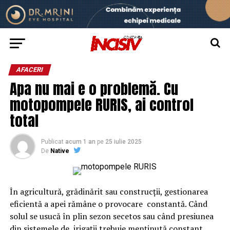
AFACERI
Apa nu mai e o problemă. Cu
motopompele RURIS, ai control
total
Publicat
acum 1 an
pe
25 iulie 2025
De
Native
În agricultură, grădinărit sau construcții, gestionarea
eficientă a apei rămâne o provocare constantă. Când
solul se usucă în plin sezon secetos sau când presiunea
din sistemele de irigații trebuie menținută constant,