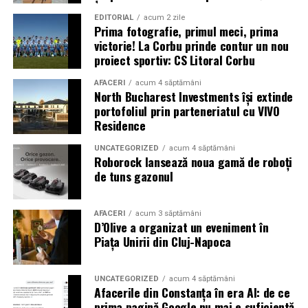
EDITORIAL
acum 2 zile
Prima fotografie, primul meci, prima
victorie! La Corbu prinde contur un nou
proiect sportiv: CS Litoral Corbu
AFACERI
acum 4 săptămâni
North Bucharest Investments își extinde
portofoliul prin parteneriatul cu VIVO
Residence
UNCATEGORIZED
acum 4 săptămâni
Roborock lansează noua gamă de roboți
de tuns gazonul
AFACERI
acum 3 săptămâni
D’Olive a organizat un eveniment în
Piața Unirii din Cluj-Napoca
UNCATEGORIZED
acum 4 săptămâni
Afacerile din Constanța în era AI: de ce
prima pagină Google nu mai e suficientă