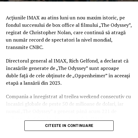
chiar și în medii solicitante, fără să cedeze la
temperaturi extreme. Cu un debit care variază între 15
și 48 de metri cubi pe oră, aceste motopompe pot
Acţiunile IMAX au atins luni un nou maxim istoric, pe
deservi atât grădini de mici dimensiuni, cât și suprafețe
fondul succesului de box office al filmului „The Odyssey”,
agricole extinse sau aplicații industriale, iar flexibilitatea
regizat de Christopher Nolan, care continuă să atragă
lor le face ideale pentru orice tip de lucrare.
un număr record de spectatori la nivel mondial,
transmite CNBC.
Fiecare motopompă este construită pentru a rezista în
condiții dificile, fiind ușor de întreținut și eficientă din
Directorul general al IMAX, Rich Gelfond, a declarat că
punct de vedere al consumului. Este alegerea ideală
încasările generate de „The Odyssey” sunt aproape
pentru irigații prin coloane sau alimentarea rezervelor
duble faţă de cele obţinute de „Oppenheimer” în aceeaşi
de apă acolo unde sursa este la distanță. Unele dintre
etapă a lansării din 2023.
modelele RURIS sunt livrate împreună cu furtunuri de
Compania a înregistrat al treilea weekend consecutiv cu
refulare de înaltă calitate, însă acestea pot fi
încasări globale de peste 50 de milioane de dolari, iar
achiziționate și separat, în funcție de nevoile specifice.
numai „The Odyssey” a generat până acum 221 de
Cu motopompele RURIS, ai control total în orice
milioane de dolari în cinematografele IMAX,
condiții
reprezentând aproape un sfert din încasările totale ale
CITESTE IN CONTINUARE
filmului.