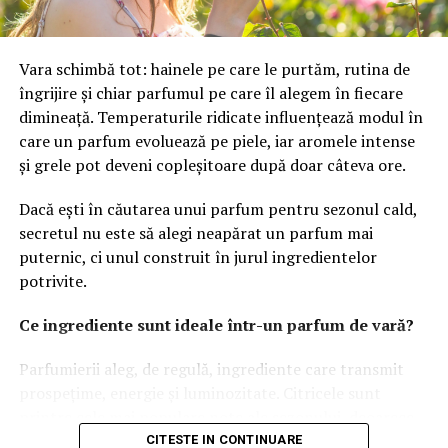
Gelfond a declarat că IMAX rămâne deschisă analizării
URMATORUL
Ce ar trebuii sa stii despre serviciul de inchirieri masini
unor eventuale oferte de preluare, însă a subliniat că
fara garantie
societatea traversează cea mai bună perioadă din istoria
Vara schimbă tot: hainele pe care le purtăm, rutina de
sa. transmite CNBC.
NU RATATI
Banca Locală de Alimente Sector 6: unde generozitatea
îngrijire și chiar parfumul pe care îl alegem în fiecare
prinde formă concretă, zi de zi.
dimineață. Temperaturile ridicate influențează modul în
care un parfum evoluează pe piele, iar aromele intense
și grele pot deveni copleșitoare după doar câteva ore.
Dacă ești în căutarea unui parfum pentru sezonul cald,
secretul nu este să alegi neapărat un parfum mai
puternic, ci unul construit în jurul ingredientelor
potrivite.
Ce ingrediente sunt ideale într-un parfum de vară?
Parfumierii aleg, de regulă, ingrediente care transmit
prospețime, energie și luminozitate. Citricele sunt
printre cele mai populare note ale sezonului, deoarece
oferă o senzație imediată de prospețime și se dezvoltă
CITESTE IN CONTINUARE