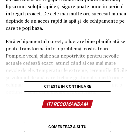
lipsa unei soluții rapide și sigure poate pune în pericol
întregul proiect. De cele mai multe ori, succesul muncii
depinde de un acces rapid la apă și de echipamente pe
care te poți baza.
Fără echipamentul corect, o lucrare bine planificată se
poate transforma într-o problemă costisitoare.
Pompele vechi, slabe sau nepotrivite pentru nevoile
actuale cedează exact atunci când ai cea mai mare
nevoie de ele. Temperaturile extreme, terenurile dificile
și volumul de apă care trebuie gestionat solicită orice
echipament la limită, iar improvizațiile nu mai sunt o
CITESTE IN CONTINUARE
opțiune viabilă când fiecare oră contează.
ITI RECOMANDAM
RURIS mută apa. Tu îți vezi de treabă
În fața acestor provocări reale, soluția vine de la RURIS,
COMENTEAZA SI TU
un brand românesc care înțelege nevoile din teren și