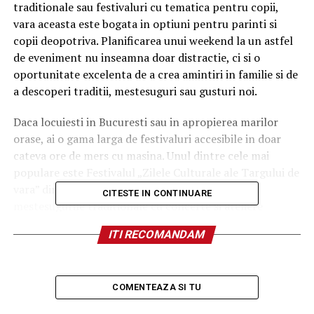
traditionale sau festivaluri cu tematica pentru copii,
vara aceasta este bogata in optiuni pentru parinti si
copii deopotriva. Planificarea unui weekend la un astfel
de eveniment nu inseamna doar distractie, ci si o
oportunitate excelenta de a crea amintiri in familie si de
a descoperi traditii, mestesuguri sau gusturi noi.
Daca locuiesti in Bucuresti sau in apropierea marilor
orase, ai o gama larga de festivaluri accesibile in doar
cateva ore de mers cu masina. Unul dintre cele mai
populare este Festivalul „Zilele Culturale ale Targului de
vara” din Sibiu, un eveniment care combina
CITESTE IN CONTINUARE
mestesugurile traditionale cu concerte si ateliere
interactive pentru copii. Parintii pot savura produse
ITI RECOMANDAM
traditionale romanesti, iar cei mici pot participa la
ateliere de olarit, pictura pe ceramica sau spectacole de
teatru de papusi.
COMENTEAZA SI TU
Tot in zona centrala a tarii, in Transilvania, poti