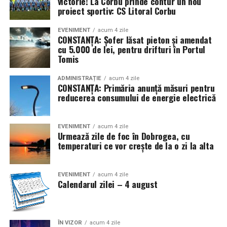
victorie! La Corbu prinde contur un nou
Bucureşti şi numirea lui Dionisie Pop-Marţian ca
proiect sportiv: CS Litoral Corbu
director al Oficiului Statistic pentru Principatele Unite
EVENIMENT
acum 4 zile
(4/16)
CONSTANȚA: Șofer lăsat pieton și amendat
cu 5.000 de lei, pentru drifturi în Portul
* În urmă cu 112 ani (1914), în contextul izbucnirii
Tomis
Primului Război Mondial, Germania invada Belgia, iar ca
răspuns, Marea Britanie a declarat război Germaniei.
ADMINISTRAȚIE
acum 4 zile
CONSTANȚA: Primăria anunță măsuri pentru
Statele Unite și-au proclamat neutralitatea
reducerea consumului de energie electrică
* Se marchează 110 ani (1916) de la semnarea, la
Bucureşti, a Tratatului de alianţă între România, de o
EVENIMENT
acum 4 zile
Urmează zile de foc în Dobrogea, cu
parte, şi Rusia, Franţa, Marea Britanie şi Italia, pe de altă
temperaturi ce vor crește de la o zi la alta
parte, pentru intrarea ţării noastre în război de partea
Antantei (în prima conflagraţie mondială). La
14/27.VIII.1916 România a declarat război Austro-
EVENIMENT
acum 4 zile
Calendarul zilei – 4 august
Ungariei, dată ce a marcat începutul războiul de
eliberare şi întregire naţională (1916-1919) (4/17)
* Acum 78 de ani (1948) a apărut Decretul-lege nr. 177
ÎN VIZOR
acum 4 zile