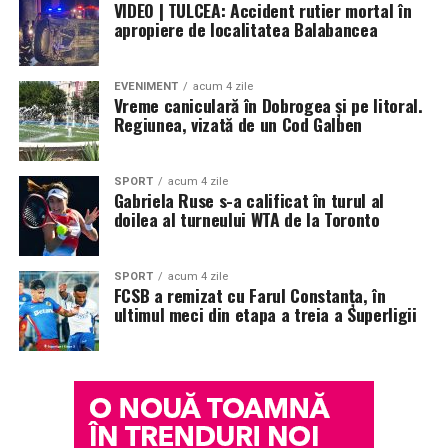
VIDEO | TULCEA: Accident rutier mortal în
privind cultele religioase din România, prin care s-a
apropiere de localitatea Balabancea
reiterat libertatea credinţei religioase şi a practicării
cultelor (cu excepţia celor interzise), dar s-a subliniat şi
obligaţia respectării întocmai a legilor statului. Printre
EVENIMENT
acum 4 zile
Vreme caniculară în Dobrogea și pe litoral.
altele, se prevedea că niciun cult sau un reprezentant al
Regiunea, vizată de un Cod Galben
unui cult religios nu putea întreţine legături cu alte
culte religioase, instituţii sau persoane oficiale din afara
ţării decât cu aprobarea Ministerului Culturii şi prin
SPORT
acum 4 zile
Gabriela Ruse s-a calificat în turul al
intermediul Ministerului Afacerilor Externe. S-a mai
doilea al turneului WTA de la Toronto
stipulat că niciun cult religios nu putea exercita vreo
jurisdicţie asupra credincioşilor statului român.
Controlul cultelor de către factorul politic a devenit,
SPORT
acum 4 zile
FCSB a remizat cu Farul Constanța, în
astfel, complet. Totodată au fost trecuţi în rezervă
ultimul meci din etapa a treia a Superligii
preoţii militari
* Cu 68 de ani în urmă (1958) au fost arestaţi de
Securitate scriitorul Vasile Voiculescu şi alţi 15
intelectuali care participaseră la reuniunile mişcării
„Rugul Aprins” de la Mănăstirea Antim din Bucureşti,