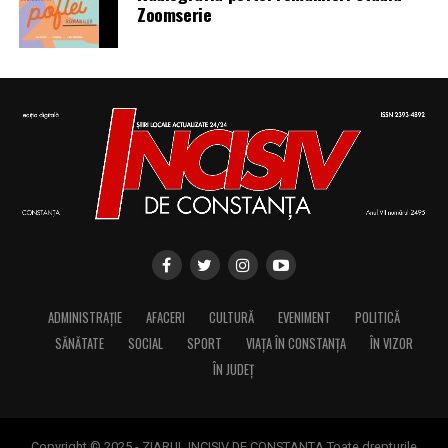
Zoomserie
– 1807: S-a născut Constantin Lecca, pictor, tipograf,
editor, scriitor, traducător şi profesor; ctitorul primei
tipografii (19.IX.1837) şi al primului periodic din
Oltenia, „Mozaicul” (3.X.1838-25.IX.1839); s-a remarcat
în domeniul portretisticii, al picturii religioase (în stil
occidental) şi al picturii cu tematică istorică; participant
la Revoluţia Română din 1848 (m. 1887)
– 1857: S-a născut Augustin Bunea, teolog greco-
catolic, istoric, publicist şi orator; continuator al ideilor
reprezentanţilor Şcolii Ardelene; a desfăşurat o intensă
ADMINISTRAȚIE
AFACERI
CULTURĂ
EVENIMENT
POLITICĂ
activitate pentru emanciparea naţională a românilor
SĂNĂTATE
SOCIAL
SPORT
VIAȚA ÎN CONSTANȚA
ÎN VIZOR
transilvăneni; în procesul memorandiştilor s-a numărat
ÎN JUDEȚ
printre apărătorii acuzaţilor; membru titular al
Academiei Române din 1909 (m. 1909)
Copyright © 2025 - ZIARUL INCISIV DE CONSTANTA Toate drepturile