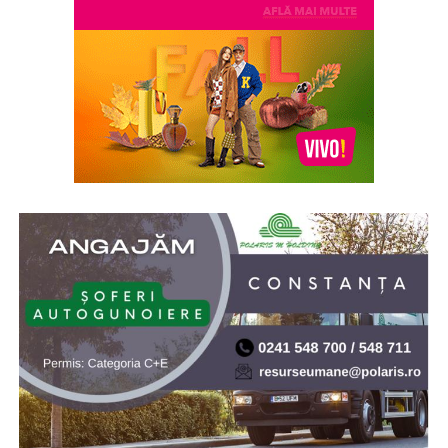
grupare spirituală neagreată de regimul comunist, ce
reunea marile personalităţi ale intelectualităţii creştin-
ortodoxe din acea vreme
* Acum 21 de ani (2005), prin Hotărârea de Guvern nr.
902/2005, s-a aprobat înfiinţarea Institutului Naţional
pentru Studierea Holocaustului din România „Elie
Wiesel”. Elie (Eliezer) Wiesel (1928-2016) a fost evreu-
american de origine română, supraviețuitor al
Holocaustului, scriitor, profesor, filozof, ziarist, eseist și
un activist în drepturile omului. Inaugurarea a avut loc
la 10.X.2005, cu ocazia celei de-a doua comemorări a
„Zilei Holocaustului din România”
* Cu 19 ani în urmă (2007) NASA a lansat sonda Phoenix
Mars Lander, care ulterior a găsit dovezi ale existenței
apei pe planeta Marte. Phoenix Mars Lander, pe scurt
Phoenix, este o navă-robot dedicată continuării misiunii
explorării spațiului, având ca țintă continuarea