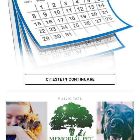
temporare după-amiaza, când local vor fi averse slabe,
însoțite de fenomene electrice și intensificări de vânt.
CITESTE IN CONTINUARE
PUBLICITATE
Publicat de
Codrin RAITA
,
4 august 2026, 05:00
S-a întâmplat într-o zi de 4 august