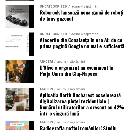
confiscate. Materialul fusese pus la păstrare într-un
UNCATEGORIZED
acum 4 săptămâni
Roborock lansează noua gamă de roboți
depozit timp de șase ani, fără a se lua măsuri de
de tuns gazonul
precauție. În urma exploziei, cel puțin 204 persoane și-
au pierdut viața, peste 6.500 au fost rănite și multe
altele au fost date dispărute. Peste 300.000 de oameni
UNCATEGORIZED
acum 4 săptămâni
Afacerile din Constanța în era AI: de ce
au rămas fără locuințe în urma exploziilor devastatoare.
prima pagină Google nu mai e suficientă
Autoritățile din Liban au decretat trei zile de doliu
național
AFACERI
acum 4 săptămâni
D’Olive a organizat un eveniment în
Piața Unirii din Cluj-Napoca
Aniversări – Comemorări
AFACERI
acum 3 săptămâni
Aplicația North Bucharest accelerează
digitalizarea pieței rezidențiale |
– Sf. Ioan Maria Vianney, preot (Calendarul Romano-
Numărul utilizatorilor a crescut cu 42%
într-o singură lună
Catolic 2026)
AFACERI
acum 2 săptămâni
Radiografia poftei românilor! Studiu