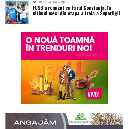
SPORT
acum 5 zile
episoade disponibile pe YouTube
, unde poate fi urmărit
FCSB a remizat cu Farul Constanța, în
ultimul meci din etapa a treia a Superligii
întregul proces de creație, de la inspirație și alegerea
ingredientelor până la competiția dintre parfumieri.
Ce parfum alegi vara?
Nu există un răspuns universal.
Dacă îți plac parfumurile proaspete, citrice și energice,
ingredientele precum lime-ul sunt alegerea ideală. Dacă
preferi aromele calde, exotice și cu personalitate, notele
de smochină, cocos și lemn de santal sunt perfecte
pentru serile de vară.
Indiferent de preferințe, sezonul cald este momentul
ideal să experimentezi și să descoperi parfumuri
inspirate din universul parfumeriei de nișă. Iar
colecția
Top Scents
de la Oriflame demonstrează că
ingredientele premium, creativitatea și accesibilitatea
pot exista în aceeași sticlă.