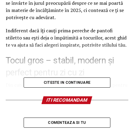
se învârte în jurul preocupării despre ce se mai poartă
în materie de încălțăminte în 2025, ci contează ce ți se
potrivește cu adevărat.
Indiferent dacă îți cauți prima pereche de pantofi
stiletto sau ești deja o împătimită a tocurilor, acest ghid
te va ajuta să faci alegeri inspirate, potrivite stilului tău.
Tocul gros – stabil, modern și
perfect pentru zi cu zi
CITESTE IN CONTINUARE
Din categoria de
pantofi cu toc
, cei mai populari pentru
zi cu zi sunt cei cu toc gros. Acest tip de toc este
prietenul de nădejde al femeilor active. Îl găsești într-o
ITI RECOMANDAM
varietate de forme, de la blocuri pătrate la tocuri tip
trapez, și vine la pachet cu stabilitate și suport.
COMENTEAZA SI TU
Tocul gros se pretează pentru mers mult pe jos, zile