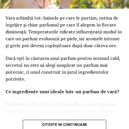
unor eventuale oferte de preluare, însă a subliniat că
societatea traversează cea mai bună perioadă din istoria
Vara schimbă tot: hainele pe care le purtăm, rutina de
sa. transmite CNBC.
îngrijire și chiar parfumul pe care îl alegem în fiecare
dimineață. Temperaturile ridicate influențează modul în
care un parfum evoluează pe piele, iar aromele intense
și grele pot deveni copleșitoare după doar câteva ore.
Dacă ești în căutarea unui parfum pentru sezonul cald,
secretul nu este să alegi neapărat un parfum mai
puternic, ci unul construit în jurul ingredientelor
potrivite.
Ce ingrediente sunt ideale într-un parfum de vară?
Parfumierii aleg, de regulă, ingrediente care transmit
prospețime, energie și luminozitate. Citricele sunt
printre cele mai populare note ale sezonului, deoarece
oferă o senzație imediată de prospețime și se dezvoltă
CITESTE IN CONTINUARE