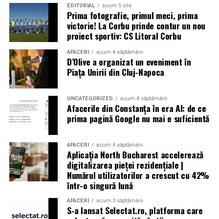
EDITORIAL
acum 5 zile
Prima fotografie, primul meci, prima
victorie! La Corbu prinde contur un nou
proiect sportiv: CS Litoral Corbu
AFACERI
acum 4 săptămâni
D’Olive a organizat un eveniment în
Piața Unirii din Cluj-Napoca
UNCATEGORIZED
acum 4 săptămâni
Afacerile din Constanța în era AI: de ce
prima pagină Google nu mai e suficientă
AFACERI
acum 4 săptămâni
Aplicația North Bucharest accelerează
digitalizarea pieței rezidențiale |
Numărul utilizatorilor a crescut cu 42%
într-o singură lună
AFACERI
acum 3 săptămâni
S-a lansat Selectat.ro, platforma care