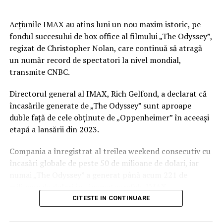
Pentru că pantofii nu trebuie doar să arate bine, trebuie
să te și facă să te simți bine.
Acţiunile IMAX au atins luni un nou maxim istoric, pe
fondul succesului de box office al filmului „The Odyssey”,
ARTICOLE PE ACEIASI TEMA:
regizat de Christopher Nolan, care continuă să atragă
URMATORUL
un număr record de spectatori la nivel mondial,
Te-ai ars la soare, acum ce faci?
transmite CNBC.
NU RATATI
Spartan pregătește cel mai incluziv eveniment sportiv de
Directorul general al IMAX, Rich Gelfond, a declarat că
până acum, în zona Capitalei: va avea loc pe 13
încasările generate de „The Odyssey” sunt aproape
septembrie, la Divertiland Water Park, iar organizatorii
duble faţă de cele obţinute de „Oppenheimer” în aceeaşi
se așteaptă la circa 1.000 de participanți
etapă a lansării din 2023.
Compania a înregistrat al treilea weekend consecutiv cu
încasări globale de peste 50 de milioane de dolari, iar
numai „The Odyssey” a generat până acum 221 de
milioane de dolari în cinematografele IMAX,
reprezentând aproape un sfert din încasările totale ale
CITESTE IN CONTINUARE
filmului.