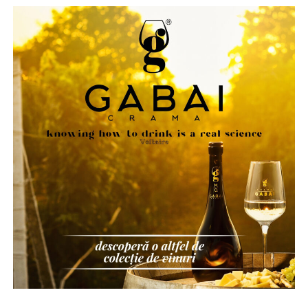
Parfumurile echilibrate, construite pe contraste între
prospețime și note de bază persistente, tind să evolueze
mai armonios pe piele în sezonul cald.
Două parfumuri inspirate de vară și de parfumeria
de nișă
Pornind de la această tendință, Oriflame completează
colecția Top Scents cu două noi parfumuri create
împreună cu Givaudan, unul dintre liderii mondiali în
parfumeria fină.
La La Lime
– prospețime reinterpretată
Dacă preferi parfumurile fresh, luminoase și energice, La
La Lime este alegerea potrivită.