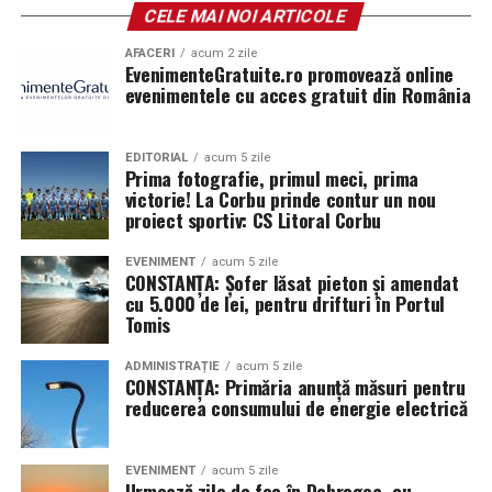
CELE MAI NOI ARTICOLE
Parfumul este construit în jurul lime-ului peruvian,
AFACERI
acum 2 zile
completat de un acord de lenjerie proaspăt spălată și
EvenimenteGratuite.ro promovează online
Akigalawood, o notă lemnoasă modernă care oferă
evenimentele cu acces gratuit din România
profunzime și persistență. Rezultatul este un parfum
vibrant, contemporan și ușor de purtat în orice moment
EDITORIAL
acum 5 zile
al zilei.
Prima fotografie, primul meci, prima
victorie! La Corbu prinde contur un nou
proiect sportiv: CS Litoral Corbu
Tropic Thunder
– vacanța într-o sticlă
EVENIMENT
acum 5 zile
CONSTANȚA: Șofer lăsat pieton și amendat
Pentru cei care preferă parfumurile mai calde și
cu 5.000 de lei, pentru drifturi în Portul
senzuale, Tropic Thunder propune o atmosferă complet
Tomis
diferită.
ADMINISTRAȚIE
acum 5 zile
CONSTANȚA: Primăria anunță măsuri pentru
Smochina coaptă, laptele de cocos și lemnul de santal
reducerea consumului de energie electrică
construiesc o compoziție inspirată de zilele petrecute la
soare și de energia destinațiilor tropicale. Este un
parfum care îmbină prospețimea fructelor cu confortul
EVENIMENT
acum 5 zile
Urmează zile de foc în Dobrogea, cu