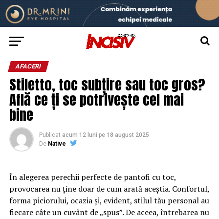
AFACERI
Stiletto, toc subțire sau toc gros?
Află ce ți se potrivește cel mai
bine
Publicat
acum 12 luni
pe
18 august 2025
De
Native
În alegerea perechii perfecte de pantofi cu toc,
provocarea nu ține doar de cum arată aceștia. Confortul,
forma piciorului, ocazia și, evident, stilul tău personal au
fiecare câte un cuvânt de „spus”. De aceea, întrebarea nu