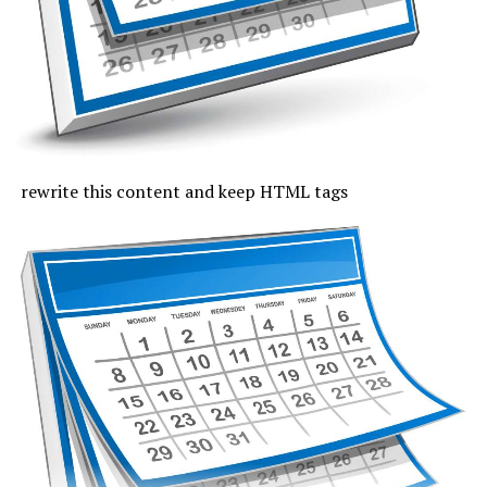
Joi, cu excepția zonei de coastă, vremea va fi caniculară,
indicele temperatură-umezeală va depăși pe arii extinse
pragul critic de 80 de unități, iar temperaturile maxime
se vor încadra între 33 și 37 de grade, mai coborâte pe
litoral, unde vor fi 30 de grade. Noaptea, valorile termice
rămân ridicate. Cerul va fi variabil, vântul va sufla cel
rewrite this content and keep HTML tags
mult moderat și după-amiază vor fi posibile averse slabe.
Vineri, valorile termice nu mai trec de pragul caniculei,
la malul mării vor fi 33 de grade și minimele nocturne se
mențin între 19 și 24 de grade. Cerul va avea înnorări
temporare după-amiaza, când local vor fi averse slabe,
însoțite de fenomene electrice și intensificări de vânt.