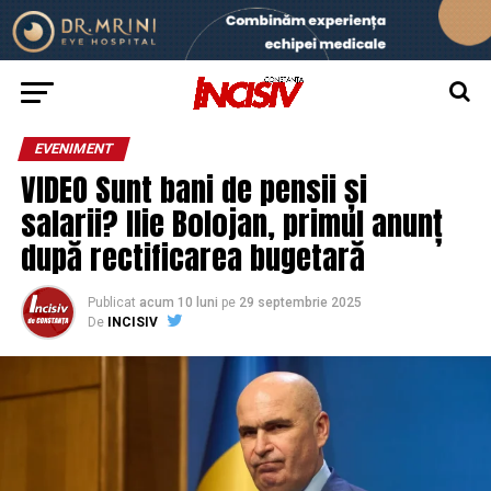
EVENIMENT
VIDEO Sunt bani de pensii și
salarii? Ilie Bolojan, primul anunț
după rectificarea bugetară
Publicat
acum 10 luni
pe
29 septembrie 2025
De
INCISIV