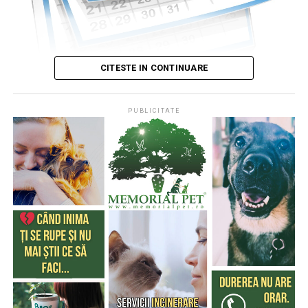
CITESTE IN CONTINUARE
PUBLICITATE
Publicat de
Codrin RAITA
,
4 august 2026, 05:00
S-a întâmplat într-o zi de 4 august
* Cu 333 de ani în urmă (1693), la această dată, monahul
francez, Dom Pérignon, degusta spuma unei băuturi
produse de el din vinul foarte acid de Champagne (o
regiune din nordul Franţei), băutură care a devenit
extrem de cunoscută şi i-a purtat numele
* Acum 322 de ani (1704) englezii au cucerit Gibraltarul,