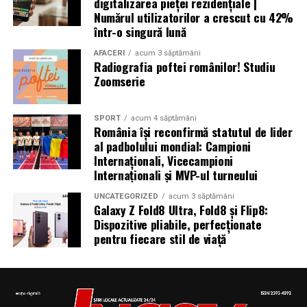
digitalizarea pieței rezidențiale |
Autoritățile din Liban au decretat trei zile de doliu
Numărul utilizatorilor a crescut cu 42%
național
într-o singură lună
AFACERI
acum 3 săptămâni
Radiografia poftei românilor! Studiu
Zoomserie
Aniversări – Comemorări
SPORT
acum 4 săptămâni
România își reconfirmă statutul de lider
– Sf. Ioan Maria Vianney, preot (Calendarul Romano-
al padbolului mondial: Campioni
Internaționali, Vicecampioni
Catolic 2026)
Internaționali și MVP-ul turneului
UNCATEGORIZED
acum 3 săptămâni
Galaxy Z Fold8 Ultra, Fold8 și Flip8:
– 1807: S-a născut Constantin Lecca, pictor, tipograf,
Dispozitive pliabile, perfecționate
pentru fiecare stil de viață
editor, scriitor, traducător şi profesor; ctitorul primei
tipografii (19.IX.1837) şi al primului periodic din
Oltenia, „Mozaicul” (3.X.1838-25.IX.1839); s-a remarcat
în domeniul portretisticii, al picturii religioase (în stil
occidental) şi al picturii cu tematică istorică; participant