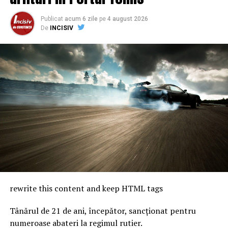
niște alocări suplimentare în așa fel încât să poată să
asigure fluența plăților în următoarele luni”, a mai spus
Publicat
acum 6 zile
pe
4 august 2026
De
INCISIV
premierul.
rewrite this content and keep HTML tags
Tânărul de 21 de ani, începător, sancționat pentru
numeroase abateri la regimul rutier.