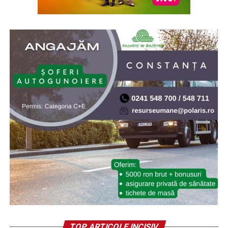
pentru Studierea Holocaustului din România „Elie
Wiesel”. Elie (Eliezer) Wiesel (1928-2016) a fost evreu-
american de origine română, supraviețuitor al
Holocaustului, scriitor, profesor, filozof, ziarist, eseist și
un activist în drepturile omului. Inaugurarea a avut loc
la 10.X.2005, cu ocazia celei de-a doua comemorări a
„Zilei Holocaustului din România”
* Cu 19 ani în urmă (2007) NASA a lansat sonda Phoenix
Mars Lander, care ulterior a găsit dovezi ale existenței
apei pe planeta Marte. Phoenix Mars Lander, pe scurt
Phoenix, este o navă-robot dedicată continuării misiunii
explorării spațiului, având ca țintă continuarea
explorării planetei Marte a sistemului nostru solar.
Misiunea Phoenix a fost lansată cu succes pe 4 august
2007 și a amartizat în ziua de 25 mai 2008. Programul ar
fi trebuit să dureze 90 de zile marțiene (aproximativ 92
de zile pământene), dar robotul a depășit așteptările
funcționând timp de cinci luni și reușind să transmită
TOP ARTICOLE INCISIV