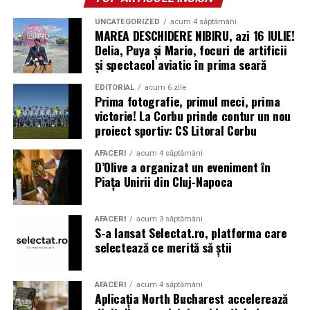
date până în ziua de 2 noiembrie 2008. Proiectul a fost
declarat oficial încheiat pe 10 noiembrie 2008, întrucât
UNCATEGORIZED
acum 4 săptămâni
MAREA DESCHIDERE NIBIRU, azi 16 IULIE!
scăderea duratei de expunere la soare și creșterea
Delia, Puya și Mario, focuri de artificii
frecvenței furtunilor de praf în locul în care se află
și spectacol aviatic în prima seară
sonda nu i-au mai permis acesteia să-și încarce bateriile
solare
EDITORIAL
acum 6 zile
Prima fotografie, primul meci, prima
victorie! La Corbu prinde contur un nou
* Cu 6 ani în urmă (2020) a avut loc o explozie în zona
proiect sportiv: CS Litoral Corbu
portuară a orașului Beirut, capitala Libanului. Aceasta a
fost urmată de un incendiu, câteva alte mici explozii și,
AFACERI
acum 4 săptămâni
D’Olive a organizat un eveniment în
în final, de o detonație masivă, care a fost urmată de un
Piața Unirii din Cluj-Napoca
suflu violent. Potrivit premierului libanez, Hasan Diab,
au explodat 2.750 de tone de nitrat de amoniu
confiscate. Materialul fusese pus la păstrare într-un
AFACERI
acum 3 săptămâni
S-a lansat Selectat.ro, platforma care
depozit timp de șase ani, fără a se lua măsuri de
selectează ce merită să știi
precauție. În urma exploziei, cel puțin 204 persoane și-
au pierdut viața, peste 6.500 au fost rănite și multe
altele au fost date dispărute. Peste 300.000 de oameni
AFACERI
acum 4 săptămâni
Aplicația North Bucharest accelerează
au rămas fără locuințe în urma exploziilor devastatoare.