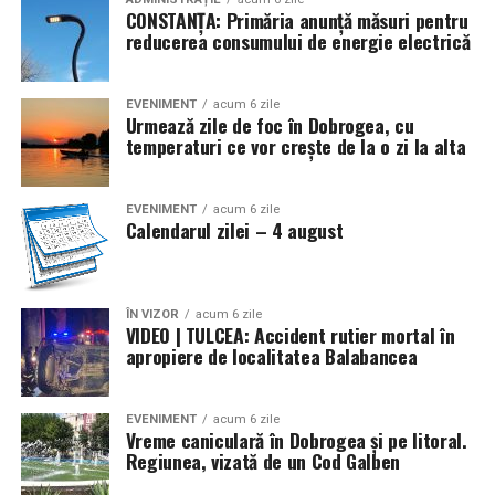
răspuns, Marea Britanie a declarat război Germaniei.
CONSTANȚA: Primăria anunță măsuri pentru
Statele Unite și-au proclamat neutralitatea
reducerea consumului de energie electrică
* Se marchează 110 ani (1916) de la semnarea, la
Bucureşti, a Tratatului de alianţă între România, de o
EVENIMENT
acum 6 zile
Urmează zile de foc în Dobrogea, cu
parte, şi Rusia, Franţa, Marea Britanie şi Italia, pe de altă
temperaturi ce vor crește de la o zi la alta
parte, pentru intrarea ţării noastre în război de partea
Antantei (în prima conflagraţie mondială). La
14/27.VIII.1916 România a declarat război Austro-
EVENIMENT
acum 6 zile
Calendarul zilei – 4 august
Ungariei, dată ce a marcat începutul războiul de
eliberare şi întregire naţională (1916-1919) (4/17)
* Acum 78 de ani (1948) a apărut Decretul-lege nr. 177
ÎN VIZOR
acum 6 zile
VIDEO | TULCEA: Accident rutier mortal în
privind cultele religioase din România, prin care s-a
apropiere de localitatea Balabancea
reiterat libertatea credinţei religioase şi a practicării
cultelor (cu excepţia celor interzise), dar s-a subliniat şi
obligaţia respectării întocmai a legilor statului. Printre
EVENIMENT
acum 6 zile
Vreme caniculară în Dobrogea și pe litoral.
altele, se prevedea că niciun cult sau un reprezentant al
Regiunea, vizată de un Cod Galben
unui cult religios nu putea întreţine legături cu alte