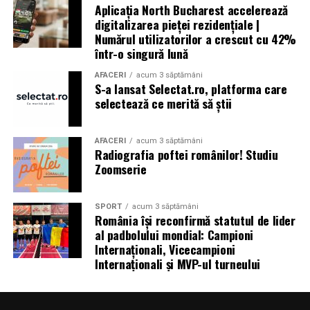
Aplicația North Bucharest accelerează
au rămas fără locuințe în urma exploziilor devastatoare.
digitalizarea pieței rezidențiale |
Autoritățile din Liban au decretat trei zile de doliu
Numărul utilizatorilor a crescut cu 42%
național
într-o singură lună
AFACERI
acum 3 săptămâni
S-a lansat Selectat.ro, platforma care
selectează ce merită să știi
Aniversări – Comemorări
AFACERI
acum 3 săptămâni
Radiografia poftei românilor! Studiu
– Sf. Ioan Maria Vianney, preot (Calendarul Romano-
Zoomserie
Catolic 2026)
SPORT
acum 3 săptămâni
România își reconfirmă statutul de lider
al padbolului mondial: Campioni
– 1807: S-a născut Constantin Lecca, pictor, tipograf,
Internaționali, Vicecampioni
editor, scriitor, traducător şi profesor; ctitorul primei
Internaționali și MVP-ul turneului
tipografii (19.IX.1837) şi al primului periodic din
Oltenia, „Mozaicul” (3.X.1838-25.IX.1839); s-a remarcat