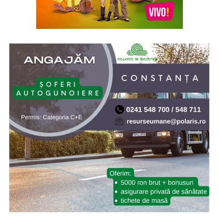
902/2005, s-a aprobat înfiinţarea Institutului Naţional
pentru Studierea Holocaustului din România „Elie
Wiesel”. Elie (Eliezer) Wiesel (1928-2016) a fost evreu-
american de origine română, supraviețuitor al
Holocaustului, scriitor, profesor, filozof, ziarist, eseist și
un activist în drepturile omului. Inaugurarea a avut loc
la 10.X.2005, cu ocazia celei de-a doua comemorări a
„Zilei Holocaustului din România”
* Cu 19 ani în urmă (2007) NASA a lansat sonda Phoenix
Mars Lander, care ulterior a găsit dovezi ale existenței
apei pe planeta Marte. Phoenix Mars Lander, pe scurt
Phoenix, este o navă-robot dedicată continuării misiunii
explorării spațiului, având ca țintă continuarea
explorării planetei Marte a sistemului nostru solar.
Misiunea Phoenix a fost lansată cu succes pe 4 august
2007 și a amartizat în ziua de 25 mai 2008. Programul ar
fi trebuit să dureze 90 de zile marțiene (aproximativ 92
de zile pământene), dar robotul a depășit așteptările