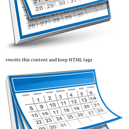
fi tropicală. Cerul va fi mai mult senin, iar vântul va sufla
slab și moderat.
Joi, cu excepția zonei de coastă, vremea va fi caniculară,
indicele temperatură-umezeală va depăși pe arii extinse
pragul critic de 80 de unități, iar temperaturile maxime
se vor încadra între 33 și 37 de grade, mai coborâte pe
litoral, unde vor fi 30 de grade. Noaptea, valorile termice
rămân ridicate. Cerul va fi variabil, vântul va sufla cel
rewrite this content and keep HTML tags
mult moderat și după-amiază vor fi posibile averse slabe.
Vineri, valorile termice nu mai trec de pragul caniculei,
la malul mării vor fi 33 de grade și minimele nocturne se
mențin între 19 și 24 de grade. Cerul va avea înnorări
temporare după-amiaza, când local vor fi averse slabe,
însoțite de fenomene electrice și intensificări de vânt.