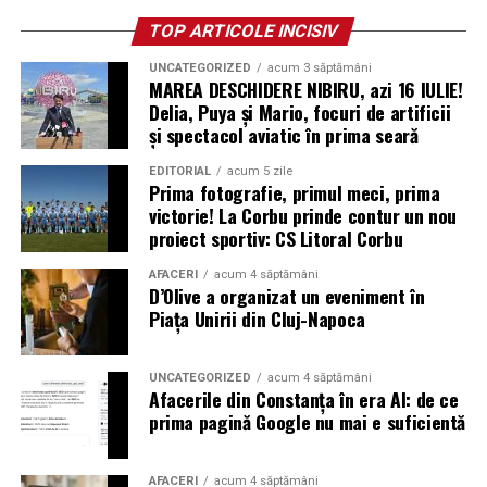
funcționând timp de cinci luni și reușind să transmită
TOP ARTICOLE INCISIV
date până în ziua de 2 noiembrie 2008. Proiectul a fost
declarat oficial încheiat pe 10 noiembrie 2008, întrucât
UNCATEGORIZED
acum 3 săptămâni
MAREA DESCHIDERE NIBIRU, azi 16 IULIE!
scăderea duratei de expunere la soare și creșterea
Delia, Puya și Mario, focuri de artificii
frecvenței furtunilor de praf în locul în care se află
și spectacol aviatic în prima seară
sonda nu i-au mai permis acesteia să-și încarce bateriile
solare
EDITORIAL
acum 5 zile
Prima fotografie, primul meci, prima
victorie! La Corbu prinde contur un nou
* Cu 6 ani în urmă (2020) a avut loc o explozie în zona
proiect sportiv: CS Litoral Corbu
portuară a orașului Beirut, capitala Libanului. Aceasta a
fost urmată de un incendiu, câteva alte mici explozii și,
AFACERI
acum 4 săptămâni
D’Olive a organizat un eveniment în
în final, de o detonație masivă, care a fost urmată de un
Piața Unirii din Cluj-Napoca
suflu violent. Potrivit premierului libanez, Hasan Diab,
au explodat 2.750 de tone de nitrat de amoniu
confiscate. Materialul fusese pus la păstrare într-un
UNCATEGORIZED
acum 4 săptămâni
Afacerile din Constanța în era AI: de ce
depozit timp de șase ani, fără a se lua măsuri de
prima pagină Google nu mai e suficientă
precauție. În urma exploziei, cel puțin 204 persoane și-
au pierdut viața, peste 6.500 au fost rănite și multe
altele au fost date dispărute. Peste 300.000 de oameni
AFACERI
acum 4 săptămâni