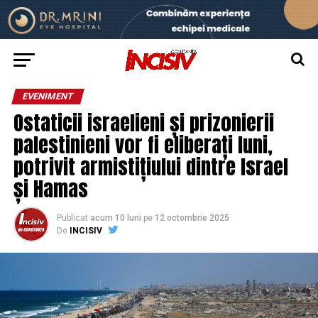
EVENIMENT
Ostaticii israelieni și prizonierii
palestinieni vor fi eliberați luni,
potrivit armistițiului dintre Israel
și Hamas
Publicat
acum 10 luni
pe
12 octombrie 2025
De
INCISIV