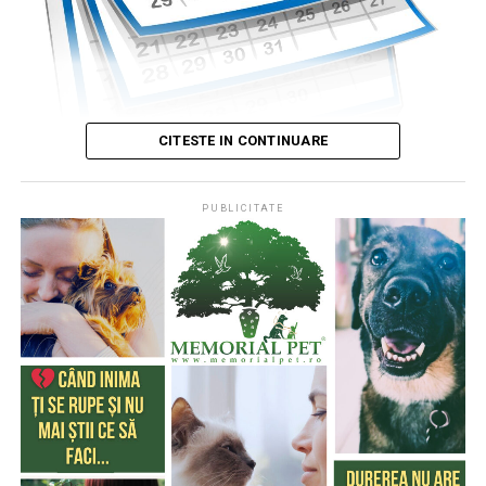
CITESTE IN CONTINUARE
PUBLICITATE
Publicat de
Codrin RAITA
,
4 august 2026, 05:00
S-a întâmplat într-o zi de 4 august
* Cu 333 de ani în urmă (1693), la această dată, monahul
francez, Dom Pérignon, degusta spuma unei băuturi
produse de el din vinul foarte acid de Champagne (o
regiune din nordul Franţei), băutură care a devenit
extrem de cunoscută şi i-a purtat numele