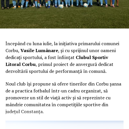
fost un moment de confuzie colectivă între „Chițac” și
„cineva care chiar schimbă ceva”.
Ceea ce este sigur e că, la Constanța,
democrația e vie
,
dar asfaltul nu.
Începând cu luna iulie, la inițiativa primarului comunei
În concluzie: o mare de promisiuni și
Corbu,
Vasile Lumânare
, și cu sprijinul unor oameni
un oraș sub apă (la propriu și la
dedicați sportului, a fost înființat
Clubul Sportiv
Litoral Corbu
, primul proiect de anvergură dedicat
figurat)
dezvoltării sportului de performanță în comună.
După cinci ani, Constanța pare să trăiască o
renaștere
Noul club își propune să ofere tinerilor din Corbu șansa
inversă
– cu străzi tot mai distruse, un trafic tot mai
de a practica fotbalul într-un cadru organizat, să
haotic și o administrație care promite mereu că “de
promoveze un stil de viață activ și să reprezinte cu
mâine se vede progresul”.
mândrie comunitatea în competițiile sportive din
Până atunci, constănțenii merg mai departe – cu
județul Constanța.
răbdare, umor și suspensia mașinii distrusă.
Că doar
viața la malul mării e frumoasă… dacă nu te