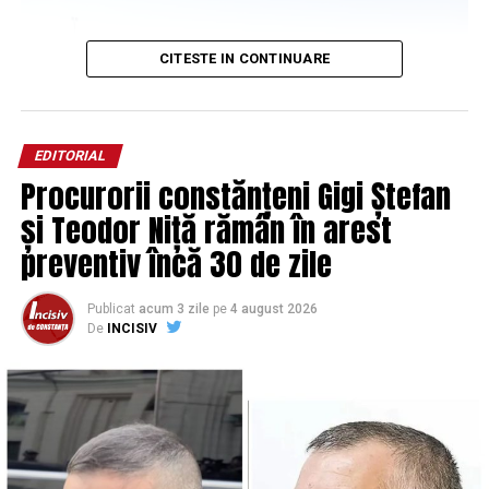
uiți pe unde calci.
Editorial realizat cu dragoste pentru Constanța, orașul
CITESTE IN CONTINUARE
care merită mai mult decât borduri noi și scuze vechi.
ARTICOLE PE ACEIASI TEMA:
PRIMA
EDITORIAL
Procurorii constănțeni Gigi Ștefan
URMATORUL
An negru pentru apicultori: producția de miere, zero.
și Teodor Niță rămân în arest
Stupii supraviețuiesc doar cu zahăr
preventiv încă 30 de zile
NU RATATI
‘Soarta îi ajută pe cei îndrăzneți’ – CTP, după victoria
României cu Austria
Publicat
acum 3 zile
pe
4 august 2026
De
INCISIV