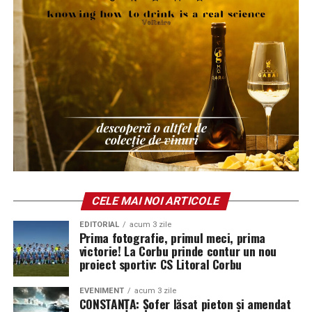
construim un oraș care servește interesul public și
răspunde nevoilor majorității locuitorilor săi.
Constanța trebuie să fie a tuturor constănțenilor, nu
doar a celor care beneficiază punctual de anumite
decizii administrative.
CELE MAI NOI ARTICOLE
EDITORIAL
acum 3 zile
Prima fotografie, primul meci, prima
victorie! La Corbu prinde contur un nou
proiect sportiv: CS Litoral Corbu
EVENIMENT
acum 3 zile
CONSTANȚA: Șofer lăsat pieton și amendat