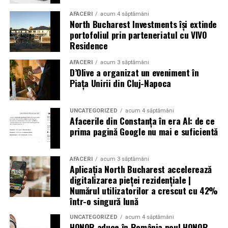
AFACERI
acum 4 săptămâni
North Bucharest Investments își extinde
portofoliul prin parteneriatul cu VIVO
Residence
AFACERI
acum 3 săptămâni
D’Olive a organizat un eveniment în
Piața Unirii din Cluj-Napoca
UNCATEGORIZED
acum 4 săptămâni
Afacerile din Constanța în era AI: de ce
prima pagină Google nu mai e suficientă
AFACERI
acum 3 săptămâni
Aplicația North Bucharest accelerează
digitalizarea pieței rezidențiale |
Numărul utilizatorilor a crescut cu 42%
într-o singură lună
UNCATEGORIZED
acum 4 săptămâni
HONOR aduce în România noul HONOR