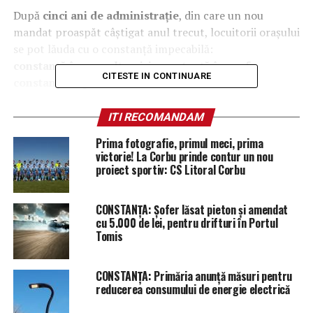
După
cinci ani de administrație
, din care un nou
mandat proaspăt câștigat anul trecut, locuitorii orașului
se pot lăuda cu o constanță impecabilă:
constanță în nemulțumiri, constanță în praf,
CITESTE IN CONTINUARE
constanță în promisiuni.
Străzi sparte, nervi întinși și
ITI RECOMANDAM
asfalt în vacanță permanentă
Prima fotografie, primul meci, prima
victorie! La Corbu prinde contur un nou
Oricine se aventurează astăzi prin oraș are parte de o
proiect sportiv: CS Litoral Corbu
experiență urbană completă: suspans, obstacole și un
pic de off-road. Fie că ești șofer, pieton sau biciclist
CONSTANȚA: Șofer lăsat pieton și amendat
curajos,
Constanța îți oferă zilnic senzația unică de a
cu 5.000 de lei, pentru drifturi în Portul
Tomis
juca într-un reality-show numit “Supraviețuiește
printre gropi”
.
CONSTANȚA: Primăria anunță măsuri pentru
Promisiunea „Constanța – oraș european” s-a
reducerea consumului de energie electrică
transformat, între timp, într-o glumă locală amară. Pe