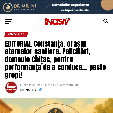
EDITORIAL
EDITORIAL Constanța, orașul
eternelor șantiere. Felicitări,
domnule Chițac, pentru
performanța de a conduce… peste
gropi!
Publicat
acum 10 luni
pe
16 octombrie 2025
De
INCISIV