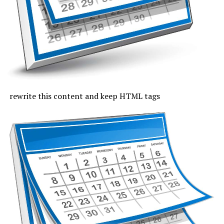
slab și moderat.
Joi, cu excepția zonei de coastă, vremea va fi caniculară,
indicele temperatură-umezeală va depăși pe arii extinse
pragul critic de 80 de unități, iar temperaturile maxime
se vor încadra între 33 și 37 de grade, mai coborâte pe
litoral, unde vor fi 30 de grade. Noaptea, valorile termice
rămân ridicate. Cerul va fi variabil, vântul va sufla cel
rewrite this content and keep HTML tags
mult moderat și după-amiază vor fi posibile averse slabe.
Vineri, valorile termice nu mai trec de pragul caniculei,
la malul mării vor fi 33 de grade și minimele nocturne se
mențin între 19 și 24 de grade. Cerul va avea înnorări
temporare după-amiaza, când local vor fi averse slabe,
însoțite de fenomene electrice și intensificări de vânt.