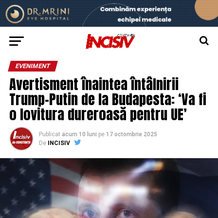
EVENIMENT
Avertisment înaintea întâlnirii
Trump-Putin de la Budapesta: ‘Va fi
o lovitura dureroasă pentru UE’
Publicat
acum 10 luni
pe
17 octombrie 2025
De
INCISIV