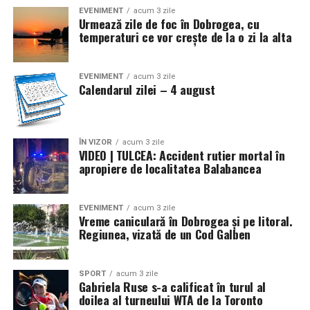
răspuns, Marea Britanie a declarat război Germaniei.
EVENIMENT
acum 3 zile
Urmează zile de foc în Dobrogea, cu
Statele Unite și-au proclamat neutralitatea
temperaturi ce vor crește de la o zi la alta
* Se marchează 110 ani (1916) de la semnarea, la
Bucureşti, a Tratatului de alianţă între România, de o
EVENIMENT
acum 3 zile
Calendarul zilei – 4 august
parte, şi Rusia, Franţa, Marea Britanie şi Italia, pe de altă
parte, pentru intrarea ţării noastre în război de partea
Antantei (în prima conflagraţie mondială). La
14/27.VIII.1916 România a declarat război Austro-
ÎN VIZOR
acum 3 zile
VIDEO | TULCEA: Accident rutier mortal în
Ungariei, dată ce a marcat începutul războiul de
apropiere de localitatea Balabancea
eliberare şi întregire naţională (1916-1919) (4/17)
* Acum 78 de ani (1948) a apărut Decretul-lege nr. 177
EVENIMENT
acum 3 zile
Vreme caniculară în Dobrogea și pe litoral.
privind cultele religioase din România, prin care s-a
Regiunea, vizată de un Cod Galben
reiterat libertatea credinţei religioase şi a practicării
cultelor (cu excepţia celor interzise), dar s-a subliniat şi
obligaţia respectării întocmai a legilor statului. Printre
SPORT
acum 3 zile
Gabriela Ruse s-a calificat în turul al
altele, se prevedea că niciun cult sau un reprezentant al
doilea al turneului WTA de la Toronto
unui cult religios nu putea întreţine legături cu alte