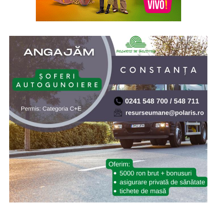
pentru Studierea Holocaustului din România „Elie
Wiesel”. Elie (Eliezer) Wiesel (1928-2016) a fost evreu-
american de origine română, supraviețuitor al
Holocaustului, scriitor, profesor, filozof, ziarist, eseist și
un activist în drepturile omului. Inaugurarea a avut loc
la 10.X.2005, cu ocazia celei de-a doua comemorări a
„Zilei Holocaustului din România”
* Cu 19 ani în urmă (2007) NASA a lansat sonda Phoenix
Mars Lander, care ulterior a găsit dovezi ale existenței
apei pe planeta Marte. Phoenix Mars Lander, pe scurt
Phoenix, este o navă-robot dedicată continuării misiunii
explorării spațiului, având ca țintă continuarea
explorării planetei Marte a sistemului nostru solar.
Misiunea Phoenix a fost lansată cu succes pe 4 august
2007 și a amartizat în ziua de 25 mai 2008. Programul ar
fi trebuit să dureze 90 de zile marțiene (aproximativ 92
de zile pământene), dar robotul a depășit așteptările
funcționând timp de cinci luni și reușind să transmită