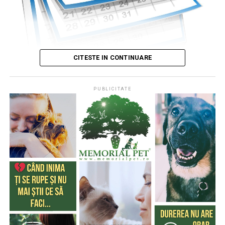
CITESTE IN CONTINUARE
PUBLICITATE
Publicat de
Codrin RAITA
,
4 august 2026, 05:00
S-a întâmplat într-o zi de 4 august
* Cu 333 de ani în urmă (1693), la această dată, monahul
francez, Dom Pérignon, degusta spuma unei băuturi
produse de el din vinul foarte acid de Champagne (o
regiune din nordul Franţei), băutură care a devenit
extrem de cunoscută şi i-a purtat numele