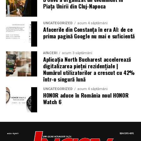
au rămas fără locuințe în urma exploziilor devastatoare.
Piața Unirii din Cluj-Napoca
Autoritățile din Liban au decretat trei zile de doliu
național
UNCATEGORIZED
acum 4 săptămâni
Afacerile din Constanța în era AI: de ce
prima pagină Google nu mai e suficientă
Aniversări – Comemorări
AFACERI
acum 3 săptămâni
Aplicația North Bucharest accelerează
digitalizarea pieței rezidențiale |
– Sf. Ioan Maria Vianney, preot (Calendarul Romano-
Numărul utilizatorilor a crescut cu 42%
într-o singură lună
Catolic 2026)
UNCATEGORIZED
acum 4 săptămâni
HONOR aduce în România noul HONOR
Watch 6
– 1807: S-a născut Constantin Lecca, pictor, tipograf,
editor, scriitor, traducător şi profesor; ctitorul primei
tipografii (19.IX.1837) şi al primului periodic din
Oltenia, „Mozaicul” (3.X.1838-25.IX.1839); s-a remarcat
în domeniul portretisticii, al picturii religioase (în stil