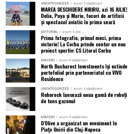
declarat oficial încheiat pe 10 noiembrie 2008, întrucât
UNCATEGORIZED
acum 3 săptămâni
MAREA DESCHIDERE NIBIRU, azi 16 IULIE!
scăderea duratei de expunere la soare și creșterea
Delia, Puya și Mario, focuri de artificii
frecvenței furtunilor de praf în locul în care se află
și spectacol aviatic în prima seară
sonda nu i-au mai permis acesteia să-și încarce bateriile
solare
EDITORIAL
acum 4 zile
Prima fotografie, primul meci, prima
victorie! La Corbu prinde contur un nou
* Cu 6 ani în urmă (2020) a avut loc o explozie în zona
proiect sportiv: CS Litoral Corbu
portuară a orașului Beirut, capitala Libanului. Aceasta a
fost urmată de un incendiu, câteva alte mici explozii și,
AFACERI
acum 4 săptămâni
North Bucharest Investments își extinde
în final, de o detonație masivă, care a fost urmată de un
portofoliul prin parteneriatul cu VIVO
suflu violent. Potrivit premierului libanez, Hasan Diab,
Residence
au explodat 2.750 de tone de nitrat de amoniu
confiscate. Materialul fusese pus la păstrare într-un
UNCATEGORIZED
acum 4 săptămâni
Roborock lansează noua gamă de roboți
depozit timp de șase ani, fără a se lua măsuri de
de tuns gazonul
precauție. În urma exploziei, cel puțin 204 persoane și-
au pierdut viața, peste 6.500 au fost rănite și multe
altele au fost date dispărute. Peste 300.000 de oameni
AFACERI
acum 4 săptămâni
D’Olive a organizat un eveniment în
au rămas fără locuințe în urma exploziilor devastatoare.
Piața Unirii din Cluj-Napoca
Autoritățile din Liban au decretat trei zile de doliu