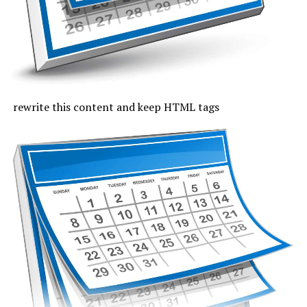
Joi, cu excepția zonei de coastă, vremea va fi caniculară,
indicele temperatură-umezeală va depăși pe arii extinse
pragul critic de 80 de unități, iar temperaturile maxime
se vor încadra între 33 și 37 de grade, mai coborâte pe
litoral, unde vor fi 30 de grade. Noaptea, valorile termice
rămân ridicate. Cerul va fi variabil, vântul va sufla cel
rewrite this content and keep HTML tags
mult moderat și după-amiază vor fi posibile averse slabe.
Vineri, valorile termice nu mai trec de pragul caniculei,
la malul mării vor fi 33 de grade și minimele nocturne se
mențin între 19 și 24 de grade. Cerul va avea înnorări
temporare după-amiaza, când local vor fi averse slabe,
însoțite de fenomene electrice și intensificări de vânt.