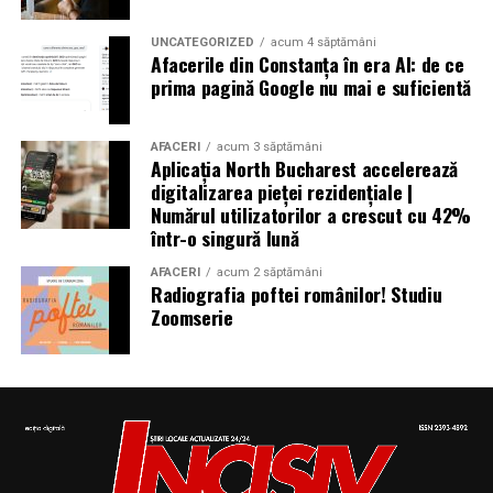
național
UNCATEGORIZED
acum 4 săptămâni
Afacerile din Constanța în era AI: de ce
prima pagină Google nu mai e suficientă
Aniversări – Comemorări
AFACERI
acum 3 săptămâni
Aplicația North Bucharest accelerează
digitalizarea pieței rezidențiale |
– Sf. Ioan Maria Vianney, preot (Calendarul Romano-
Numărul utilizatorilor a crescut cu 42%
într-o singură lună
Catolic 2026)
AFACERI
acum 2 săptămâni
Radiografia poftei românilor! Studiu
Zoomserie
– 1807: S-a născut Constantin Lecca, pictor, tipograf,
editor, scriitor, traducător şi profesor; ctitorul primei
tipografii (19.IX.1837) şi al primului periodic din
Oltenia, „Mozaicul” (3.X.1838-25.IX.1839); s-a remarcat
în domeniul portretisticii, al picturii religioase (în stil
occidental) şi al picturii cu tematică istorică; participant
la Revoluţia Română din 1848 (m. 1887)