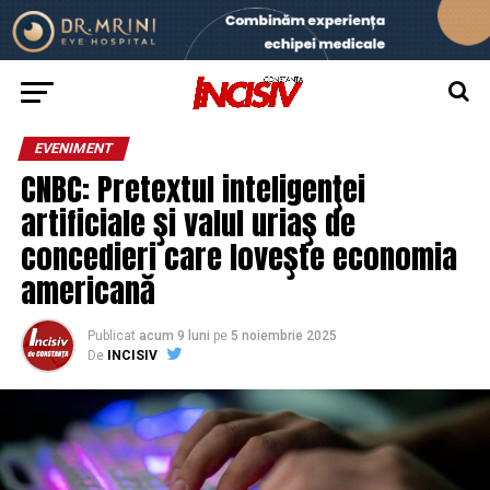
EVENIMENT
CNBC: Pretextul inteligenţei
artificiale şi valul uriaş de
concedieri care loveşte economia
americană
Publicat
acum 9 luni
pe
5 noiembrie 2025
De
INCISIV