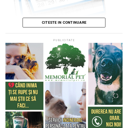
CITESTE IN CONTINUARE
PUBLICITATE
Publicat de
Codrin RAITA
,
4 august 2026, 05:00
S-a întâmplat într-o zi de 4 august
* Cu 333 de ani în urmă (1693), la această dată, monahul
francez, Dom Pérignon, degusta spuma unei băuturi
produse de el din vinul foarte acid de Champagne (o
regiune din nordul Franţei), băutură care a devenit
extrem de cunoscută şi i-a purtat numele
* Acum 322 de ani (1704) englezii au cucerit Gibraltarul,
în timpul Războiului Spaniol de Succesiune (Tratatul de