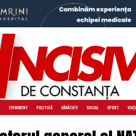
Ă
EVENIMENT
POLITICĂ
SĂNĂTATE
SOCIAL
SPORT
VIAȚ