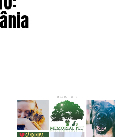
TO:
mânia
PUBLICITATE