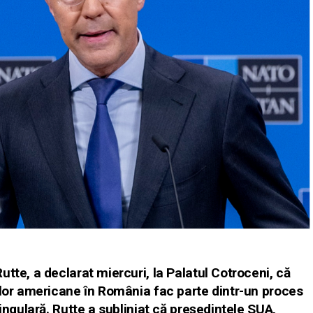
tte, a declarat miercuri, la Palatul Cotroceni, că
elor americane în România fac parte dintr-un proces
singulară. Rutte a subliniat că preşedintele SUA,