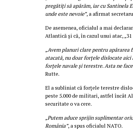
pregătiţi să apărăm, iar cu Santinela 
unde este nevoie”
, a afirmat secretar
De asemenea, oficialul a mai declara
Atlantică şi că, în cazul unui atac, „3
„Avem planuri clare pentru apărarea fi
atacată, nu doar forţele dislocate aici
forţele navale şi terestre. Asta ne fac
Rutte.
El a subliniat că forţele terestre dis
peste 5.000 de militari, astfel încât 
securitate o va cere.
„Putem aduce sprijin suplimentar oriu
România”
, a spus oficialul NATO.