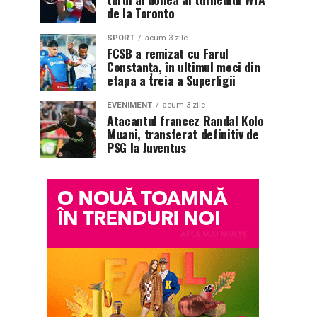
de la Toronto
SPORT
acum 3 zile
FCSB a remizat cu Farul
Constanța, în ultimul meci din
etapa a treia a Superligii
EVENIMENT
acum 3 zile
Atacantul francez Randal Kolo
Muani, transferat definitiv de
PSG la Juventus