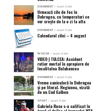
EVENIMENT
acum 3 zile
Urmează zile de foc în
Dobrogea, cu temperaturi ce
vor crește de la o zi la alta
EVENIMENT
acum 3 zile
Calendarul zilei – 4 august
ÎN VIZOR
acum 3 zile
VIDEO | TULCEA: Accident
rutier mortal în apropiere de
localitatea Balabancea
EVENIMENT
acum 3 zile
Vreme caniculară în Dobrogea
și pe litoral. Regiunea, vizată
de un Cod Galben
SPORT
acum 3 zile
Gabriela Ruse s-a calificat în
turul al doilea al turneului WTA