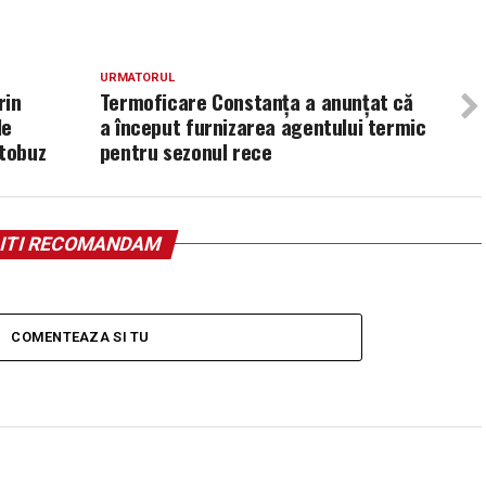
URMATORUL
rin
Termoficare Constanța a anunţat că
le
a început furnizarea agentului termic
utobuz
pentru sezonul rece
ITI RECOMANDAM
COMENTEAZA SI TU