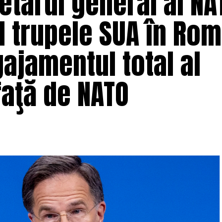
etarul general al NA
nd trupele SUA în Ro
ajamentul total al
faţă de NATO