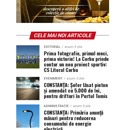
CELE MAI NOI ARTICOLE
EDITORIAL
acum 3 zile
Prima fotografie, primul meci,
prima victorie! La Corbu prinde
contur un nou proiect sportiv:
CS Litoral Corbu
EVENIMENT
acum 3 zile
CONSTANȚA: Șofer lăsat pieton
și amendat cu 5.000 de lei,
pentru drifturi în Portul Tomis
ADMINISTRAȚIE
acum 3 zile
CONSTANȚA: Primăria anunță
măsuri pentru reducerea
consumului de energie
electrică