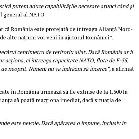
Estică putem aduce capabilităţile necesare atunci când şi
ul general al NATO.
nt că România este protejată de întreaga Alianţă Nord-
1 de alte naţiuni vor veni în ajutorul României”.
ecărui centimetru de teritoriu aliat. Dacă România ar fi
 ar acţiona, ci întreaga capacitate NATO, flota de F-35,
e de neoprit. Nimeni nu va îndrăzni să încerce”
, a afirmat
locate în România urmează să fie extinse de la 1.500 la
Alianţa să poată reacţiona imediat, dacă situaţia de
nde este nevoie. Dacă apărarea o impune, inclusiv în