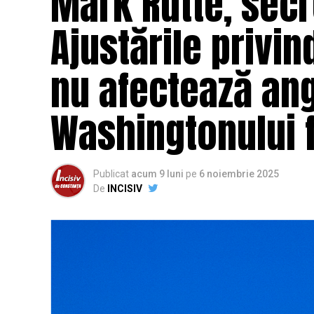
Mark Rutte, secr
Ajustările privi
nu afectează ang
Washingtonului 
Publicat
acum 9 luni
pe
6 noiembrie 2025
De
INCISIV