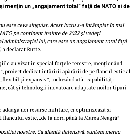
îşi menţin un „angajament total” faţă de NATO şi de
nu este ceva singular. Acest lucru s-a întâmplat în mai
 NATO pe continent înainte de 2022 şi vedeţi
 administraţiei lui, care este un angajament total faţă
, a declarat Rutte.
ţiile au vizat în special forţele terestre, menţionând
 proiect dedicat întăririi apărării de pe flancul estic al
 „flexibil şi expansiv”, incluzând atât capabilităţi
ene, cât şi tehnologii inovatoare adaptate noilor tipuri
 adaugă noi resurse militare, ci optimizează şi
l flancului estic, „de la nord până la Marea Neagră”.
 poziţiei noastre. Ca alianţă defensivă, suntem mereu