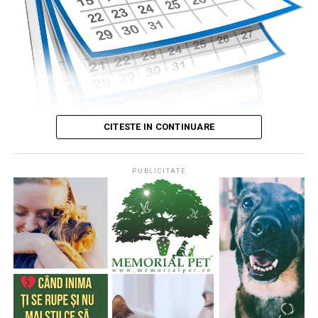
CITESTE IN CONTINUARE
PUBLICITATE
Publicat de
Codrin RAITA
,
4 august 2026, 05:00
S-a întâmplat într-o zi de 4 august
* Cu 333 de ani în urmă (1693), la această dată, monahul
francez, Dom Pérignon, degusta spuma unei băuturi
produse de el din vinul foarte acid de Champagne (o