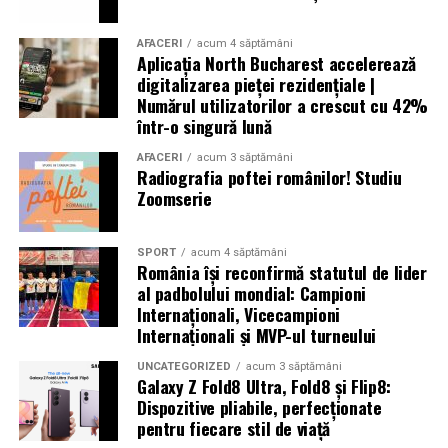
au pierdut viața, peste 6.500 au fost rănite și multe
altele au fost date dispărute. Peste 300.000 de oameni
AFACERI
acum 4 săptămâni
Aplicația North Bucharest accelerează
au rămas fără locuințe în urma exploziilor devastatoare.
digitalizarea pieței rezidențiale |
Autoritățile din Liban au decretat trei zile de doliu
Numărul utilizatorilor a crescut cu 42%
național
într-o singură lună
AFACERI
acum 3 săptămâni
Radiografia poftei românilor! Studiu
Zoomserie
Aniversări – Comemorări
SPORT
acum 4 săptămâni
România își reconfirmă statutul de lider
– Sf. Ioan Maria Vianney, preot (Calendarul Romano-
al padbolului mondial: Campioni
Internaționali, Vicecampioni
Catolic 2026)
Internaționali și MVP-ul turneului
UNCATEGORIZED
acum 3 săptămâni
Galaxy Z Fold8 Ultra, Fold8 și Flip8:
– 1807: S-a născut Constantin Lecca, pictor, tipograf,
Dispozitive pliabile, perfecționate
pentru fiecare stil de viață
editor, scriitor, traducător şi profesor; ctitorul primei