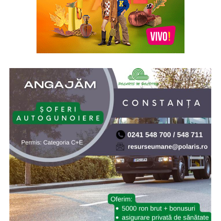
* Acum 21 de ani (2005), prin Hotărârea de Guvern nr.
902/2005, s-a aprobat înfiinţarea Institutului Naţional
pentru Studierea Holocaustului din România „Elie
Wiesel”. Elie (Eliezer) Wiesel (1928-2016) a fost evreu-
american de origine română, supraviețuitor al
Holocaustului, scriitor, profesor, filozof, ziarist, eseist și
un activist în drepturile omului. Inaugurarea a avut loc
la 10.X.2005, cu ocazia celei de-a doua comemorări a
„Zilei Holocaustului din România”
* Cu 19 ani în urmă (2007) NASA a lansat sonda Phoenix
Mars Lander, care ulterior a găsit dovezi ale existenței
apei pe planeta Marte. Phoenix Mars Lander, pe scurt
Phoenix, este o navă-robot dedicată continuării misiunii
explorării spațiului, având ca țintă continuarea
explorării planetei Marte a sistemului nostru solar.
Misiunea Phoenix a fost lansată cu succes pe 4 august
2007 și a amartizat în ziua de 25 mai 2008. Programul ar