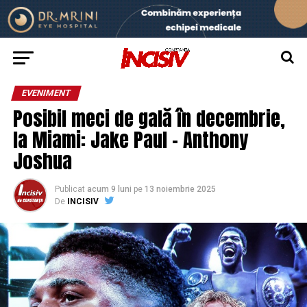
EVENIMENT
Posibil meci de gală în decembrie,
la Miami: Jake Paul – Anthony
Joshua
Publicat
acum 9 luni
pe
13 noiembrie 2025
De
INCISIV