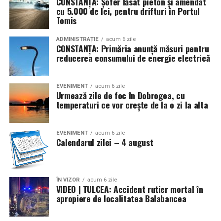
CONSTANȚA: Șofer lăsat pieton și amendat
cu 5.000 de lei, pentru drifturi în Portul
* În urmă cu 112 ani (1914), în contextul izbucnirii
Tomis
Primului Război Mondial, Germania invada Belgia, iar ca
răspuns, Marea Britanie a declarat război Germaniei.
ADMINISTRAȚIE
acum 6 zile
CONSTANȚA: Primăria anunță măsuri pentru
Statele Unite și-au proclamat neutralitatea
reducerea consumului de energie electrică
* Se marchează 110 ani (1916) de la semnarea, la
Bucureşti, a Tratatului de alianţă între România, de o
EVENIMENT
acum 6 zile
Urmează zile de foc în Dobrogea, cu
parte, şi Rusia, Franţa, Marea Britanie şi Italia, pe de altă
temperaturi ce vor crește de la o zi la alta
parte, pentru intrarea ţării noastre în război de partea
Antantei (în prima conflagraţie mondială). La
14/27.VIII.1916 România a declarat război Austro-
EVENIMENT
acum 6 zile
Calendarul zilei – 4 august
Ungariei, dată ce a marcat începutul războiul de
eliberare şi întregire naţională (1916-1919) (4/17)
* Acum 78 de ani (1948) a apărut Decretul-lege nr. 177
ÎN VIZOR
acum 6 zile
VIDEO | TULCEA: Accident rutier mortal în
privind cultele religioase din România, prin care s-a
apropiere de localitatea Balabancea
reiterat libertatea credinţei religioase şi a practicării
cultelor (cu excepţia celor interzise), dar s-a subliniat şi