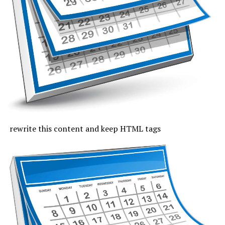
termică va urca până la 36 de grade în partea
continentală, pe litoral vor fi 31 de grade, iar noaptea va
fi tropicală. Cerul va fi mai mult senin, iar vântul va sufla
slab și moderat.
Joi, cu excepția zonei de coastă, vremea va fi caniculară,
indicele temperatură-umezeală va depăși pe arii extinse
pragul critic de 80 de unități, iar temperaturile maxime
se vor încadra între 33 și 37 de grade, mai coborâte pe
litoral, unde vor fi 30 de grade. Noaptea, valorile termice
rămân ridicate. Cerul va fi variabil, vântul va sufla cel
rewrite this content and keep HTML tags
mult moderat și după-amiază vor fi posibile averse slabe.
Vineri, valorile termice nu mai trec de pragul caniculei,
la malul mării vor fi 33 de grade și minimele nocturne se
mențin între 19 și 24 de grade. Cerul va avea înnorări
temporare după-amiaza, când local vor fi averse slabe,
însoțite de fenomene electrice și intensificări de vânt.