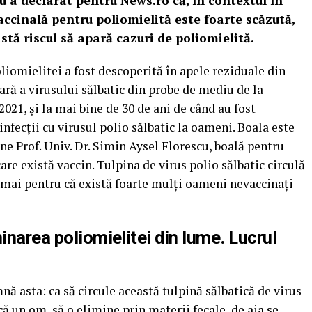
cu a declarat pentru News.ro că, în contextul în
vaccinală pentru
poliomielită
este foarte scăzută,
stă riscul să apară cazuri de poliomielită.
liomielitei a fost descoperită în apele reziduale din
ară a virusului sălbatic din probe de mediu de la
2021, şi la mai bine de 30 de ani de când au fost
infecţii cu virusul polio sălbatic la oameni. Boala este
ne Prof. Univ. Dr. Simin Aysel Florescu, boală pentru
are există vaccin. Tulpina de virus polio sălbatic circulă
tocmai pentru că există foarte mulţi oameni nevaccinaţi
inarea poliomielitei din lume. Lucrul
ă asta: ca să circule această tulpină sălbatică de virus
că un om, să o elimine prin materii fecale, de aia se