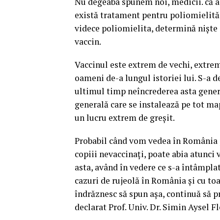
Nu degeaba spunem noi, medicii. că ac
există tratament pentru poliomielită.
videce poliomielita, determină nişte
vaccin.
Vaccinul este extrem de vechi, extrem
oameni de-a lungul istoriei lui. S-a d
ultimul timp neîncrederea asta general
generală care se instalează pe tot 
un lucru extrem de greşit.
Probabil când vom vedea în România pr
copiii nevaccinaţi, poate abia atunci 
asta, având în vedere ce s-a întâmplat
cazuri de rujeolă în România şi cu toa
îndrăznesc să spun aşa, continuă să pr
declarat Prof. Univ. Dr. Simin Aysel 