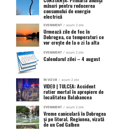
măsuri pentru reducerea
consumului de energie
electrică
EVENIMENT
acum 2 zile
Urmează zile de foc în
Dobrogea, cu temperaturi ce
vor crește de la o zi la alta
EVENIMENT
acum 2 zile
Calendarul zilei – 4 august
ÎN VIZOR
acum 2 zile
VIDEO | TULCEA: Accident
rutier mortal în apropiere de
localitatea Balabancea
EVENIMENT
acum 2 zile
Vreme caniculară în Dobrogea
și pe litoral. Regiunea, vizată
de un Cod Galben