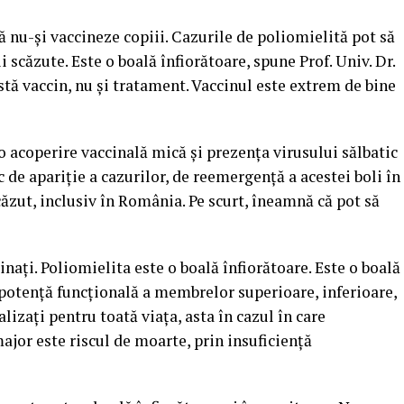
ă nu-şi vaccineze copiii. Cazurile de poliomielită pot să
 scăzute. Este o boală înfiorătoare, spune Prof. Univ. Dr.
stă vaccin, nu şi tratament. Vaccinul este extrem de bine
o acoperire vaccinală mică şi prezenţa virusului sălbatic
 de apariţie a cazurilor, de reemergenţă a acestei boli în
căzut, inclusiv în România. Pe scurt, îneamnă că pot să
inaţi. Poliomielita este o boală înfiorătoare. Este o boală
potenţă funcţională a membrelor superioare, inferioare,
lizaţi pentru toată viaţa, asta în cazul în care
major este riscul de moarte, prin insuficienţă