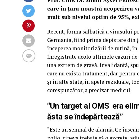
Prof. Univ. Dr. Simin Aysel Flores
care în ţara noastră acoperirea 
mult sub nivelul optim de 95%, exi
Recent, forma sălbatică a virusului po
Germania, fiind prima depistare din ţ
începerea monitorizării de rutină, în 
înregistrate acolo ultimele cazuri de 
una extrem de gravă, invalidantă, spu
care nu există tratament, dar pentru c
şi în alte state, în apele reziduale, 
corespunzător, a precizat medicul.
“Un target al OMS era elim
ăsta se îndepărtează”
“Este un semnal de alarmă. Ce înseamn
polio, cineva trebuie să o excrete, adi