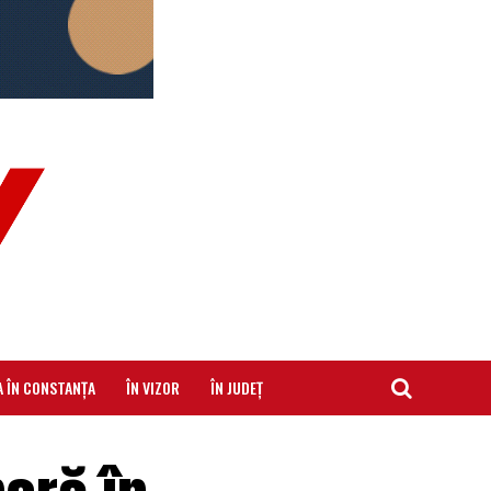
A ÎN CONSTANȚA
ÎN VIZOR
ÎN JUDEȚ