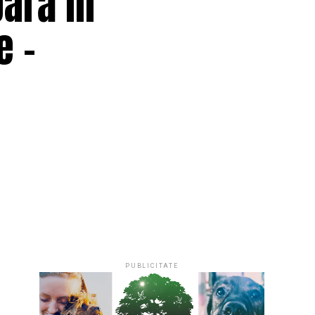
pară în
e –
PUBLICITATE