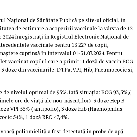
l Naţional de Sănătate Publică pe site-ul oficial, în
itatea de estimare a acoperirii vaccinale la vârsta de 12
ie 2024 înregistraţi în Registrul Electronic Naţional de
tecedentele vaccinale pentru 13 227 de copii,
naştere cuprinsă în intervalul 01-31.07.2024. Pentru
et vaccinat copilul care a primit: 1 doză de vaccin BCG,
 3 doze din vaccinurile: DTPa, VPI, Hib, Pneumococic şi,
e de nivelul oprimal de 95%. Iată situaţia: BCG 93,5%,(
imele ore de viaţă ale nou-născuţilor) 3 doze Hep B
doze VPI 55% ( antipolio), 3 doze Hib (Haemophilus
cocic 54%, 1 doză RRO 47,4%.
ovoacă poliomielită a fost detectată în probe de apă