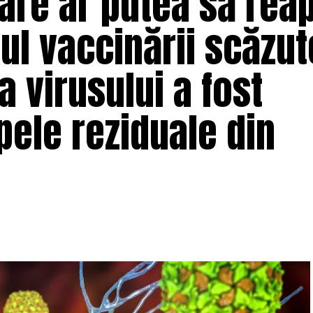
oare ar putea să rea
l vaccinării scăzut
 virusului a fost
pele reziduale din