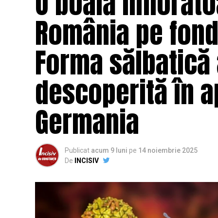
O boală înfiorăt
România pe fondu
Forma sălbatică a
descoperită în a
Germania
Publicat
acum 9 luni
pe
14 noiembrie 2025
De
INCISIV