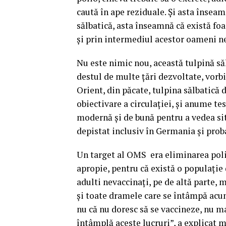
caută în ape reziduale. Şi asta însea
sălbatică, asta înseamnă că există fo
şi prin intermediul acestor oameni ne
Nu este nimic nou, această tulpină săl
destul de multe ţări dezvoltate, vor
Orient, din păcate, tulpina sălbatică 
obiectivare a circulaţiei, şi anume te
modernă şi de bună pentru a vedea sit
depistat inclusiv în Germania şi proba
Un target al OMS era eliminarea polio
apropie, pentru că există o populaţie 
adulti nevaccinaţi, pe de altă parte,
şi toate dramele care se întâmpă acum
nu că nu doresc să se vaccineze, nu m
întâmplă aceste lucruri”, a explicat 