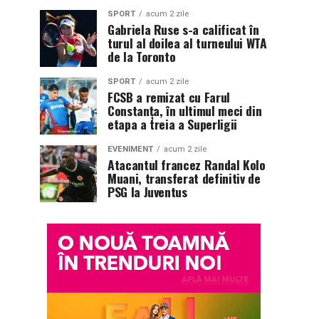
SPORT
acum 2 zile
Gabriela Ruse s-a calificat în
turul al doilea al turneului WTA
de la Toronto
SPORT
acum 2 zile
FCSB a remizat cu Farul
Constanța, în ultimul meci din
etapa a treia a Superligii
EVENIMENT
acum 2 zile
Atacantul francez Randal Kolo
Muani, transferat definitiv de
PSG la Juventus