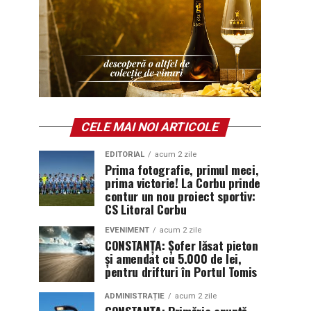
CELE MAI NOI ARTICOLE
EDITORIAL
acum 2 zile
Prima fotografie, primul meci,
prima victorie! La Corbu prinde
contur un nou proiect sportiv:
CS Litoral Corbu
EVENIMENT
acum 2 zile
CONSTANȚA: Șofer lăsat pieton
și amendat cu 5.000 de lei,
pentru drifturi în Portul Tomis
ADMINISTRAȚIE
acum 2 zile
CONSTANȚA: Primăria anunță