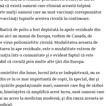
mnă că există oameni care elimină această tulpină
arte mulţi oameni care nu sunt vaccinaţi corespunzător
vaccinaţi tupinile acestea circulă în continuare.
batică de polio a fost depistată în apele reziduale din
bim aici nu numai de Europa, vorbim de Canada, de
de virus poliomielitic circulă. Modalitatea aceasta de
starea în ape reziduale, este o modalitate extrem de
uaţia într-o comunitate şi e evident faptul că este
bil că circulă prin multe alte ţări din Europa.
mielitei din lume, lucrul ăsta se îndepărtează, nu se
din ce în ce mai importantă de copii, în special, dar şi
 mişcările populaţionale mari, oamenii care fug de război
, bineînţeles că amplifică acest lucru, sunt oameni care
ai au acces la medicina modernă, şi din cauza aceasta se
medicul.