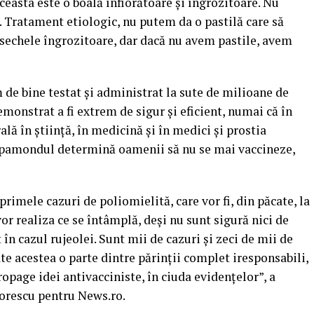
easta este o boală înfiorătoare şi îngrozitoare. Nu
 Tratament etiologic, nu putem da o pastilă care să
 sechele îngrozitoare, dar dacă nu avem pastile, avem
 de bine testat şi administrat la sute de milioane de
emonstrat a fi extrem de sigur şi eficient, numai că în
ă în ştiinţă, în medicină şi în medici şi prostia
mapamondul determină oamenii să nu se mai vaccineze,
imele cazuri de poliomielită, care vor fi, din păcate, la
vor realiza ce se întâmplă, deşi nu sunt sigură nici de
 în cazul rujeolei. Sunt mii de cazuri şi zeci de mii de
te acestea o parte dintre părinţii complet iresponsabili,
opage idei antivacciniste, în ciuda evidenţelor”, a
Florescu pentru News.ro.