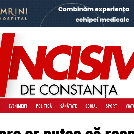
Ă
EVENIMENT
POLITICĂ
SĂNĂTATE
SOCIAL
SPORT
VIAȚ