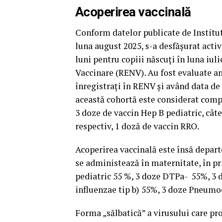
Acoperirea vaccinală
Conform datelor publicate de Institutu
luna august 2025, s-a desfăşurat activ
luni pentru copiii născuţi în luna iul
Vaccinare (RENV). Au fost evaluate an
înregistraţi în RENV şi având data de 
această cohortă este considerat compl
3 doze de vaccin Hep B pediatric, câte
respectiv, 1 doză de vaccin RRO.
Acoperirea vaccinală este însă depart
se administează în maternitate, în pr
pediatric 55 %, 3 doze DTPa- 55%, 3 
influenzae tip b) 55%, 3 doze Pneumo
Forma „sălbatică” a virusului care pr