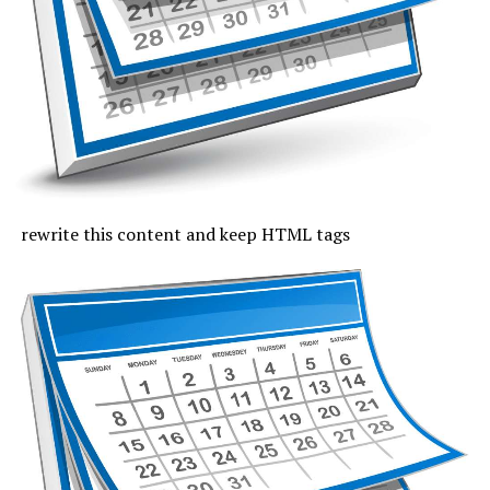
fi tropicală. Cerul va fi mai mult senin, iar vântul va sufla
slab și moderat.
Joi, cu excepția zonei de coastă, vremea va fi caniculară,
indicele temperatură-umezeală va depăși pe arii extinse
pragul critic de 80 de unități, iar temperaturile maxime
se vor încadra între 33 și 37 de grade, mai coborâte pe
litoral, unde vor fi 30 de grade. Noaptea, valorile termice
rămân ridicate. Cerul va fi variabil, vântul va sufla cel
rewrite this content and keep HTML tags
mult moderat și după-amiază vor fi posibile averse slabe.
Vineri, valorile termice nu mai trec de pragul caniculei,
la malul mării vor fi 33 de grade și minimele nocturne se
mențin între 19 și 24 de grade. Cerul va avea înnorări
temporare după-amiaza, când local vor fi averse slabe,
însoțite de fenomene electrice și intensificări de vânt.