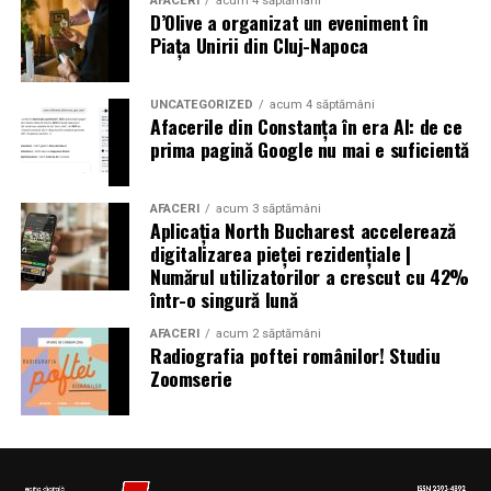
AFACERI
acum 4 săptămâni
D’Olive a organizat un eveniment în
au rămas fără locuințe în urma exploziilor devastatoare.
Piața Unirii din Cluj-Napoca
Autoritățile din Liban au decretat trei zile de doliu
național
UNCATEGORIZED
acum 4 săptămâni
Afacerile din Constanța în era AI: de ce
prima pagină Google nu mai e suficientă
Aniversări – Comemorări
AFACERI
acum 3 săptămâni
Aplicația North Bucharest accelerează
digitalizarea pieței rezidențiale |
– Sf. Ioan Maria Vianney, preot (Calendarul Romano-
Numărul utilizatorilor a crescut cu 42%
într-o singură lună
Catolic 2026)
AFACERI
acum 2 săptămâni
Radiografia poftei românilor! Studiu
Zoomserie
– 1807: S-a născut Constantin Lecca, pictor, tipograf,
editor, scriitor, traducător şi profesor; ctitorul primei
tipografii (19.IX.1837) şi al primului periodic din
Oltenia, „Mozaicul” (3.X.1838-25.IX.1839); s-a remarcat