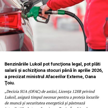
Benzinăriile Lukoil pot funcţiona legal, pot plăti
salarii şi achiziţiona stocuri până în aprilie 2026,
a precizat ministrul Afacerilor Externe, Oana
Ţoiu.
„
Decizia SUA (OFAC) de astăzi, Licenţa 128B privind
Lukoil, asigură timpul necesar pentru a proteja locurile
de muncă şi securitatea energetică şi păstrează