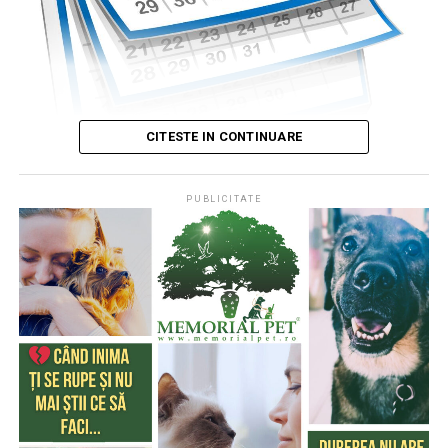
CITESTE IN CONTINUARE
PUBLICITATE
Publicat de
Codrin RAITA
,
4 august 2026, 05:00
S-a întâmplat într-o zi de 4 august
* Cu 333 de ani în urmă (1693), la această dată, monahul
francez, Dom Pérignon, degusta spuma unei băuturi
produse de el din vinul foarte acid de Champagne (o
regiune din nordul Franţei), băutură care a devenit
extrem de cunoscută şi i-a purtat numele