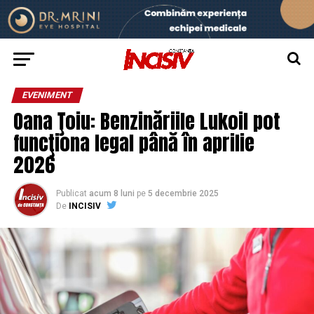
EVENIMENT
Oana Ţoiu: Benzinăriile Lukoil pot
funcţiona legal până în aprilie
2026
Publicat
acum 8 luni
pe
5 decembrie 2025
De
INCISIV