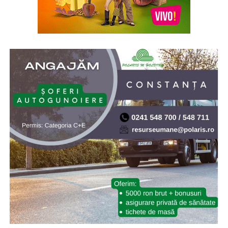
902/2005, s-a aprobat înfiinţarea Institutului Naţional
pentru Studierea Holocaustului din România „Elie
Wiesel”. Elie (Eliezer) Wiesel (1928-2016) a fost evreu-
american de origine română, supraviețuitor al
Holocaustului, scriitor, profesor, filozof, ziarist, eseist și
un activist în drepturile omului. Inaugurarea a avut loc
la 10.X.2005, cu ocazia celei de-a doua comemorări a
„Zilei Holocaustului din România”
* Cu 19 ani în urmă (2007) NASA a lansat sonda Phoenix
Mars Lander, care ulterior a găsit dovezi ale existenței
apei pe planeta Marte. Phoenix Mars Lander, pe scurt
Phoenix, este o navă-robot dedicată continuării misiunii
explorării spațiului, având ca țintă continuarea
explorării planetei Marte a sistemului nostru solar.
Misiunea Phoenix a fost lansată cu succes pe 4 august
2007 și a amartizat în ziua de 25 mai 2008. Programul ar
fi trebuit să dureze 90 de zile marțiene (aproximativ 92
de zile pământene), dar robotul a depășit așteptările