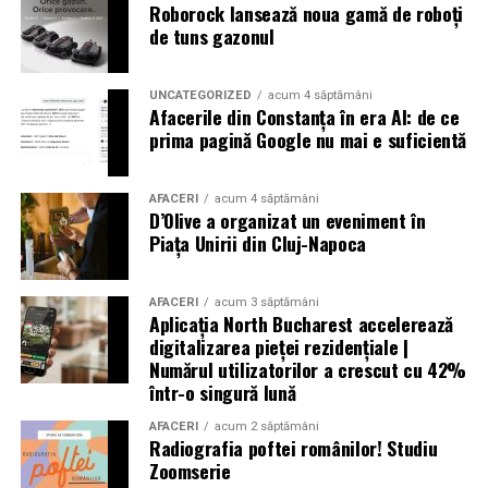
Roborock lansează noua gamă de roboți
de tuns gazonul
UNCATEGORIZED
acum 4 săptămâni
Afacerile din Constanța în era AI: de ce
prima pagină Google nu mai e suficientă
AFACERI
acum 4 săptămâni
D’Olive a organizat un eveniment în
Piața Unirii din Cluj-Napoca
AFACERI
acum 3 săptămâni
Aplicația North Bucharest accelerează
digitalizarea pieței rezidențiale |
Numărul utilizatorilor a crescut cu 42%
într-o singură lună
AFACERI
acum 2 săptămâni
Radiografia poftei românilor! Studiu
Zoomserie