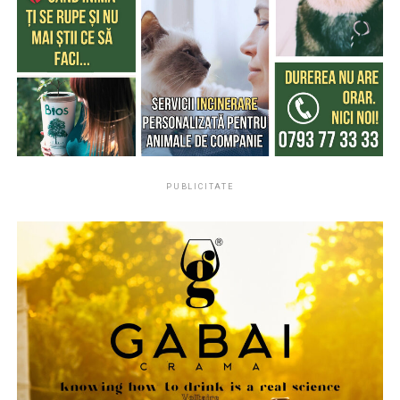
Ingrediente precum smochina, laptele de cocos sau
lemnul de santal creează parfumuri solare, relaxate și
confortabile, perfecte pentru serile de vară.
De ce parfumul miroase diferit vara?
Căldura intensifică evaporarea parfumului și poate
modifica felul în care acesta este perceput. De aceea,
aceeași creație poate avea un miros diferit iarna față de
PUBLICITATE
vară.
Parfumurile echilibrate, construite pe contraste între
prospețime și note de bază persistente, tind să evolueze
mai armonios pe piele în sezonul cald.
Două parfumuri inspirate de vară și de parfumeria
de nișă
Pornind de la această tendință, Oriflame completează
colecția Top Scents cu două noi parfumuri create