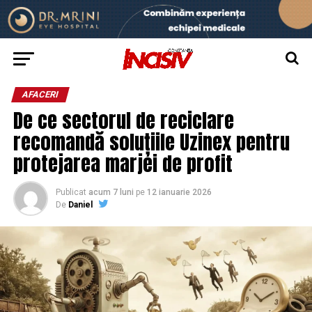
AFACERI
De ce sectorul de reciclare
recomandă soluțiile Uzinex pentru
protejarea marjei de profit
Publicat
acum 7 luni
pe
12 ianuarie 2026
De
Daniel