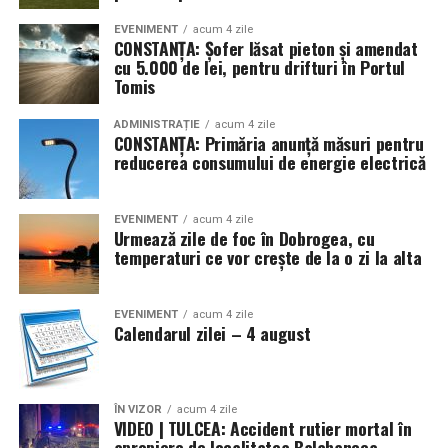
Tropic Thunder
– vacanța într-o sticlă
EVENIMENT
acum 4 zile
CONSTANȚA: Șofer lăsat pieton și amendat
Pentru cei care preferă parfumurile mai calde și
cu 5.000 de lei, pentru drifturi în Portul
senzuale, Tropic Thunder propune o atmosferă complet
Tomis
diferită.
ADMINISTRAȚIE
acum 4 zile
CONSTANȚA: Primăria anunță măsuri pentru
Smochina coaptă, laptele de cocos și lemnul de santal
reducerea consumului de energie electrică
construiesc o compoziție inspirată de zilele petrecute la
soare și de energia destinațiilor tropicale. Este un
parfum care îmbină prospețimea fructelor cu confortul
EVENIMENT
acum 4 zile
Urmează zile de foc în Dobrogea, cu
notelor cremoase și lemnoase, fiind ideal pentru serile
temperaturi ce vor crește de la o zi la alta
de vară.
Parfumuri create fără limite
EVENIMENT
acum 4 zile
Calendarul zilei – 4 august
Atât
La La Lime
, cât și
Tropic Thunder
fac parte din
Top
Scents
, prima colecție Oriflame inspirată din parfumeria
de nișă.
ÎN VIZOR
acum 4 zile
VIDEO | TULCEA: Accident rutier mortal în
apropiere de localitatea Balabancea