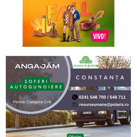
de smochină, cocos și lemn de santal sunt perfecte
pentru serile de vară.
Indiferent de preferințe, sezonul cald este momentul
ideal să experimentezi și să descoperi parfumuri
inspirate din universul parfumeriei de nișă. Iar
colecția
Top Scents
de la Oriflame demonstrează că
ingredientele premium, creativitatea și accesibilitatea
pot exista în aceeași sticlă.
(Advertorial)