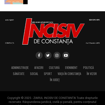
ADMINISTRAȚIE
AFACERI
CULTURĂ
EVENIMENT
POLITICĂ
SĂNĂTATE
SOCIAL
SPORT
VIAȚA ÎN CONSTANȚA
ÎN VIZOR
ÎN JUDEȚ
Copyright © 2025 - ZIARUL INCISIV DE CONSTANTA Toate drepturile
rezervate. Răspunderea juridică, civilă și penală, pentru conținutul