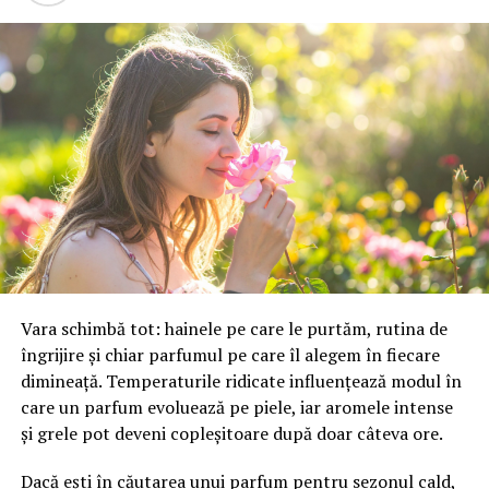
până în luna septembrie. La nivel mondial există doar 41
de cinematografe capabile să proiecteze acest format,
dintre care 25 sunt în Statele Unite.
Acţiunile IMAX au crescut cu aproximativ 6% luni şi au
depăşit pentru prima dată pragul de 50 de dolari.
Titlurile companiei sunt în urcare cu 38% de la
începutul anului şi şi-au dublat valoarea în ultimele 12
luni.
Gelfond a declarat că IMAX rămâne deschisă analizării
unor eventuale oferte de preluare, însă a subliniat că
societatea traversează cea mai bună perioadă din istoria
Vara schimbă tot: hainele pe care le purtăm, rutina de
sa. transmite CNBC.
îngrijire și chiar parfumul pe care îl alegem în fiecare
dimineață. Temperaturile ridicate influențează modul în
care un parfum evoluează pe piele, iar aromele intense
și grele pot deveni copleșitoare după doar câteva ore.
Dacă ești în căutarea unui parfum pentru sezonul cald,