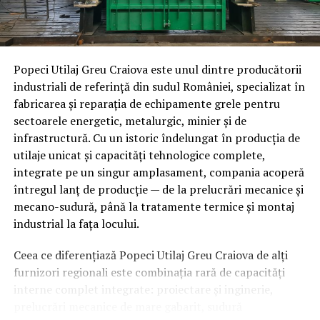
În premieră mondială, Roborock a prezentat la CES
2026 modelul Roborock Saros Rover, primul aspirator
robot din lume care se deplasează pe două picioare cu
Popeci Utilaj Greu Craiova este unul dintre producătorii
roți. Fiecare picior se poate întinde, ridica sau înălța,
industriali de referință din sudul României, specializat în
imitând mobilitatea umană. Acest lucru îi permite
fabricarea și reparația de echipamente grele pentru
robotului să ridice și să coboare independent fiecare
sectoarele energetic, metalurgic, minier și de
picior, să execute sărituri mici, viraje agile, opriri bruște
infrastructură. Cu un istoric îndelungat în producția de
și schimbări de direcție, menținându-și echilibrul chiar și
utilaje unicat și capacități tehnologice complete,
pe teren denivelat.
integrate pe un singur amplasament, compania acoperă
întregul lanț de producție — de la prelucrări mecanice și
La nivel de software, Saros Rover utilizează algoritmi de
mecano-sudură, până la tratamente termice și montaj
inteligență artificială împreună cu senzori de mișcare
industrial la fața locului.
complecși și informații spațiale 3D pentru a înțelege
mediul înconjurător și pentru a face ca picioarele să
Ceea ce diferențiază Popeci Utilaj Greu Craiova de alți
reacționeze cu precizie.
furnizori regionali este combinația rară de capacități
interne complet integrate: proiectare și inginerie,
Saros Rover excelează în casele cu mai multe etaje, fiind
prelucrări mecanice de mare gabarit, sudură
capabil să curețe fiecare treaptă a scărilor pe măsură ce