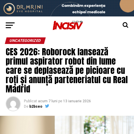
UNCATEGORIZED
CES 2026: Roborock lansează
primul aspirator robot din lume
care se deplasează pe picioare cu
roți și anunță parteneriatul cu Real
Madrid
Publicat
acum 7 luni
pe
13 ianuarie 2026
De
b2bseo