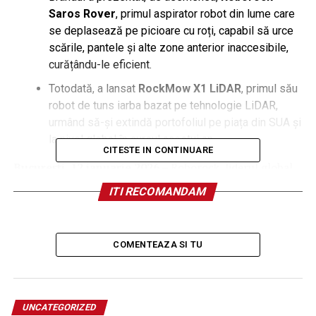
Saros Rover
, primul aspirator robot din lume care
se deplasează pe picioare cu roți, capabil să urce
scările, pantele și alte zone anterior inaccesibile,
curățându-le eficient.
Totodată, a lansat
RockMow X1 LiDAR
, primul său
robot de tuns iarba bazat pe tehnologie LiDAR,
urmând să-și extindă portofoliul pe piața din SUA și
la nivel global în cursul acestui an.
CITESTE IN CONTINUARE
București, 12 ianuarie 2026 –
Roborock, liderul global
în dezvoltarea de roboți de uz casnic pentru
ITI RECOMANDAM
simplificarea vieții de zi cu zi, a prezentat noile game de
produse care vor fi disponibile din prima jumătate a
anului, în cadrul Consumer Electronics Show 2026 (CES
COMENTEAZA SI TU
2026), care a avut loc în perioada 6-9 ianuarie în Las
Vegas, Nevada.
În cadrul prezentării „The Greatest Meeting the
UNCATEGORIZED