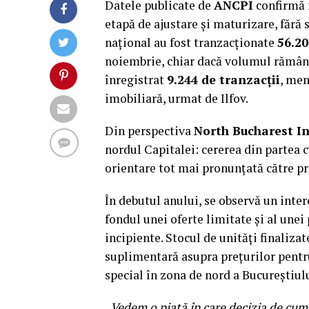
Datele publicate de
ANCPI
confirmă 
etapă de ajustare și maturizare, fără 
național au fost tranzacționate
56.20
noiembrie, chiar dacă volumul rămâne 
înregistrat
9.244 de tranzacții
, men
imobiliară, urmat de Ilfov.
Din perspectiva
North Bucharest I
nordul Capitalei: cererea din partea c
orientare tot mai pronunțată către prop
În debutul anului, se observă un inte
fondul unei oferte limitate și al unei 
incipiente. Stocul de unități finaliza
suplimentară asupra prețurilor pentru
special în zona de nord a Bucureștiulu
„
Vedem o piață în care decizia de cump