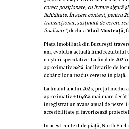
corect poziționate, cu livrare sigură ș
lichiditate. În acest context, pentru 
tranzacționat, susținută de cerere real
finalizate”,
declară
Vlad Musteață
, 
Piața imobiliară din București traver
ani, evoluția actuală fiind rezultatul 
creșteri speculative. La final de 202
aproximativ
35%
, iar livrările de lo
dobânzilor a readus cererea în piață.
La finalul anului 2025, prețul mediu 
aproximativ
+16,6%
mai mare decât în
înregistrat un avans anual de peste
1
accesibilitate și favorizează proiectel
În acest context de piață, North Buch