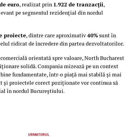
de euro
, realizat prin
1.922 de tranzacții
,
elevant pe segmentul rezidențial din nordul
e proiecte
, dintre care aproximativ
40%
sunt în
elul ridicat de încredere din partea dezvoltatorilor.
e comercială orientată spre valoare, North Bucharest
ziționare solidă. Compania mizează pe un context
 bine fundamentate, într-o piață mai stabilă și mai
at și proiectele corect poziționate vor continua să
ial în nordul Bucureștiului.
URMATORUL