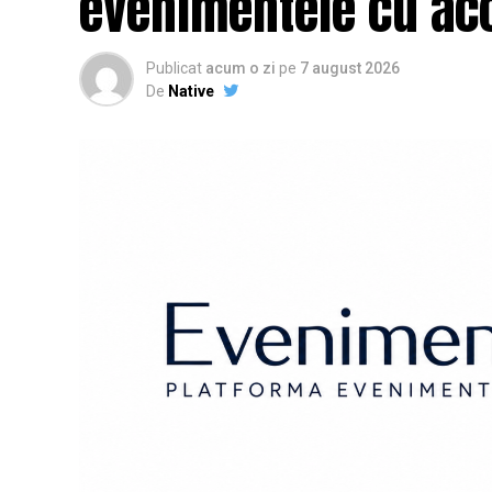
evenimentele cu acc
Publicat
acum o zi
pe
7 august 2026
De
Native