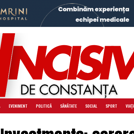
Ă
EVENIMENT
POLITICĂ
SĂNĂTATE
SOCIAL
SPORT
VIAȚ