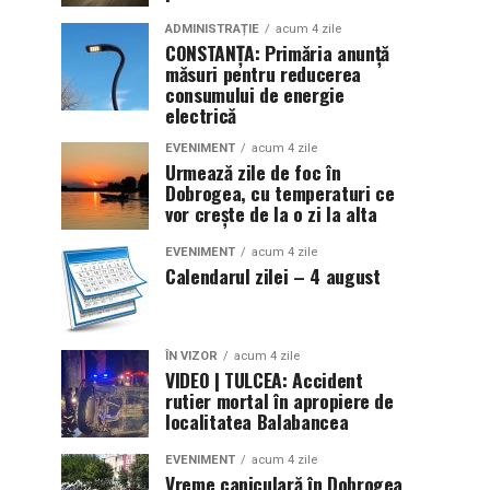
ADMINISTRAȚIE
acum 4 zile
CONSTANȚA: Primăria anunță
măsuri pentru reducerea
consumului de energie
electrică
EVENIMENT
acum 4 zile
Urmează zile de foc în
Dobrogea, cu temperaturi ce
vor crește de la o zi la alta
EVENIMENT
acum 4 zile
Calendarul zilei – 4 august
ÎN VIZOR
acum 4 zile
VIDEO | TULCEA: Accident
rutier mortal în apropiere de
localitatea Balabancea
EVENIMENT
acum 4 zile
Vreme caniculară în Dobrogea