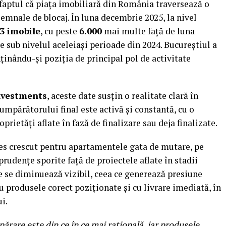
faptul că piața imobiliară din România traversează o
semnale de blocaj. În luna decembrie 2025, la nivel
3 imobile
, cu peste
6.000
mai multe față de luna
sub nivelul aceleiași perioade din 2024. Bucureștiul a
ținându-și poziția de principal pol de activitate
nvestments
, aceste date susțin o realitate clară în
umpărătorului final este activă și constantă, cu o
rietăți aflate în fază de finalizare sau deja finalizate.
res crescut pentru apartamentele gata de mutare, pe
prudențe sporite față de proiectele aflate în stadii
te se diminuează vizibil, ceea ce generează presiune
 produsele corect poziționate și cu livrare imediată, în
i.
ărare este din ce în ce mai rațională, iar produsele