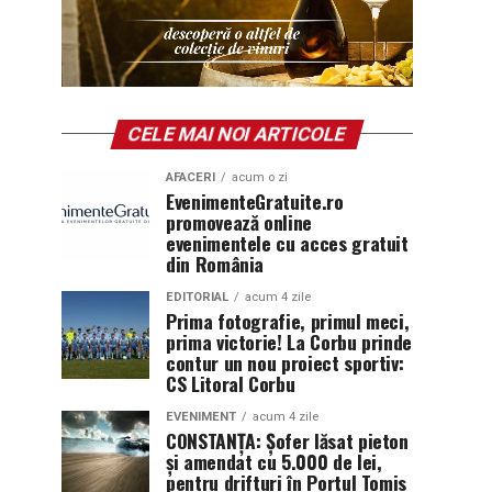
CELE MAI NOI ARTICOLE
AFACERI
acum o zi
EvenimenteGratuite.ro
promovează online
evenimentele cu acces gratuit
din România
EDITORIAL
acum 4 zile
Prima fotografie, primul meci,
prima victorie! La Corbu prinde
contur un nou proiect sportiv:
CS Litoral Corbu
EVENIMENT
acum 4 zile
CONSTANȚA: Șofer lăsat pieton
și amendat cu 5.000 de lei,
pentru drifturi în Portul Tomis