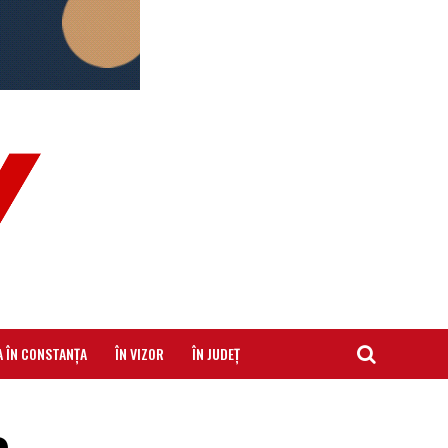
A ÎN CONSTANȚA
ÎN VIZOR
ÎN JUDEȚ