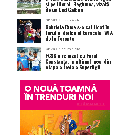
și pe litoral. Regiunea, vizată
de un Cod Galben
SPORT
acum 4 zile
Gabriela Ruse s-a calificat în
turul al doilea al turneului WTA
de la Toronto
SPORT
acum 4 zile
FCSB a remizat cu Farul
Constanța, în ultimul meci din
etapa a treia a Superligii