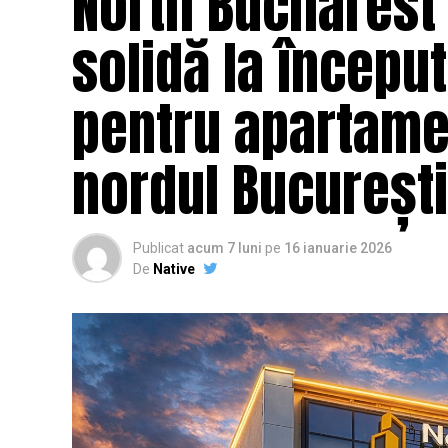
North Bucharest
solidă la începu
pentru apartame
nordul București
Publicat
acum 7 luni
pe
16 ianuarie 2026
De
Native