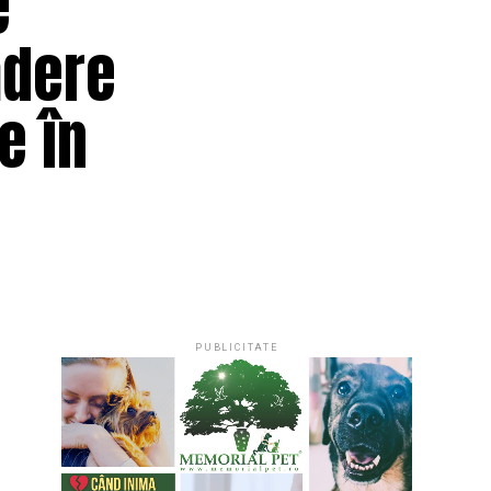
e
ădere
e în
PUBLICITATE