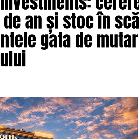
 Investments: cerer
t de an și stoc în sc
ntele gata de mutar
ului