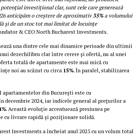
i potențial investițional clar, sunt cele care generează
2026 anticipăm o creștere de aproximativ
35%
a volumului
ă și de un stoc tot mai limitat de locuințe
fondator & CEO North Bucharest Investments.
sează una dintre cele mai dinamice perioade din ultimii
unui dezechilibru clar între cerere și ofertă, nu al unei
5 oferta totală de apartamente este mai mică cu
cuințe noi au scăzut cu circa
15%
. În paralel, stabilizarea
al apartamentelor din București este cu
 decembrie 2024, iar indicele general al prețurilor a
4%
. Această evoluție accentuează presiunea pe
e cu livrare rapidă și poziționare solidă.
arest Investments a încheiat anul 2025 cu un volum total