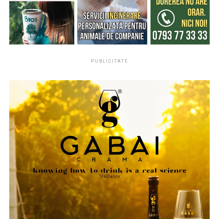
ACT Constanța face apel direct la parlamentarii puterii
Avertisment pentru 2028
să își asume rolul constituțional și să nu mai susțină
Μεταξύ αυτών είναι ο George Simion, πρόεδρος του
În final, Târziu a avertizat că actualele politici
„orbește un sistem incompetent”. „Aleșii trebuie să
κόμματος AUR και αντιπρόεδρος του Ευρωπαϊκού
economice vor avea consecințe electorale serioase.
decidă dacă rămân captivi unui mecanism falimentar sau
Κόμματος Συντηρητικών και Μεταρρυθμιστών (ECR
Potrivit acestuia, efectele crizei se vor resimți puternic
dacă aleg să reprezinte onest interesele celor care i-au
Party), καθώς και η Ρουμάνα πολιτικός Cezara Popescu,
în următorii ani, iar anul 2028 ar putea deveni
trimis în Parlament”, se arată în poziția publică.
πρώην υποψήφια δήμαρχος Κωνστάντζας.
PUBLICITATE
momentul decontului politic pentru actuala clasă
Partidul Acțiunea Conservatoare afirmă că susține
guvernantă.
Αναλυτές επισημαίνουν ότι τα τελευταία χρόνια έχει
moțiunile aflate pe ordinea de zi și cere o schimbare de
ενισχυθεί ο διάλογος και η συνεργασία μεταξύ
Mesajul central al intervenției sale rămâne unul ferm:
direcție în actul de guvernare, în favoarea
συντηρητικών πολιτικών δυνάμεων στην Ευρώπη,
România are nevoie de competență, curaj în negocierea
responsabilității, transparenței și respectului față de
ιδιαίτερα στο πλαίσιο ευρωπαϊκών πολιτικών οργανισμών
europeană și o strategie economică orientată spre
cetățeni și interesul național.
και κοινών πρωτοβουλιών.
producție și dezvoltare, nu de majorări de taxe și măsuri
sursa:
https://www.facebook.com/ACTConstanta
improvizate.
Η κυπριακή διασπορά στη
Ρουμανία παρακολουθεί στενά τις
εξελίξεις
Η κυπριακή κοινότητα που ζει στη Ρουμανία
παρακολουθεί με ιδιαίτερο ενδιαφέρον τις πολιτικές