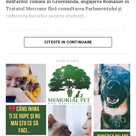
militarilor români în Groenlanda, angajarea României în
Potrivit acestuia, liderii români invocă frecvent
ARTICOLE PE ACEIASI TEMA:
A MURIT ISTVAN ANTAL
επίσημα την υποψηφιότητά του στη Λευκωσία, ενώ το
DOLIU UDMR
ISTVAN ANTAL DEPUTAT UDMR
Tratatul Mercosur fără consultarea Parlamentului și
„impunerile de la Bruxelles” pentru a justifica decizii
κόμμα συνεχίζει την προεκλογική του εκστρατεία με
SENATOR UDMR LORAND ANTAL
reducerea burselor pentru studenți.
interne, deși tratatele europene oferă statelor membre
έμφαση σε ζητήματα εθνικής κυριαρχίας, μεταναστευτικής
posibilitatea de negociere și opoziție atunci când
URMATORUL
πολιτικής, στήριξης των κυπριακών οικογενειών και
Povestea lui Istvân Antal, omul care a marcat destinul
„Aceste derapaje arată lipsă de profesionalism, lipsă de
interesele naționale o cer.
διατήρησης της εθνικής ταυτότητας.
UDMR
viziune și dispreț față de români. România nu poate fi
CITESTE IN CONTINUARE
condusă prin improvizație, obediență externă și decizii
Lipsa unei strategii naționale
Οι εκλογές της 24ης Μαΐου θα καθορίσουν τη σύνθεση
NU RATATI
Impozitul pe venit aduce noi negocieri între Guvern și
luate pe ascuns, fără dezbatere publică sau control
της Βουλής των Αντιπροσώπων, η οποία αποτελείται από
primari
Claudiu Târziu a pledat pentru stabilirea unor obiective
parlamentar”, transmit liderii ACT Constanța într-un
56 έδρες.
PUBLICITATE
strategice pe termen lung, asumate transpartinic:
comunicat.
independență energetică, reindustrializare, promovarea
Ενδιαφέρον και από συντηρητικούς
Formațiunea subliniază că astfel de măsuri nu doar
produselor românești cu valoare adăugată și o politică
πολιτικούς κύκλους της
adâncesc criza politică și socială, ci subminează și
externă corelată cu interesele economice ale țării.
încrederea cetățenilor în instituțiile statului. „Reducerea
Ρουμανίας
În opinia sa, România are resurse umane competente,
burselor pentru studenți într-un moment în care
însă acestea nu sunt promovate în funcții-cheie din
educația este deja subfinanțată reprezintă un semnal
Η πολιτική άνοδος του ΕΛΑΜ παρακολουθείται και από
cauza criteriilor politice. El a susținut necesitatea
grav despre prioritățile reale ale acestui guvern”, mai
πολιτικούς κύκλους στη Ρουμανία, ιδιαίτερα από
aducerii profesioniștilor autentici în poziții de decizie.
arată reprezentanții partidului.
πρόσωπα που ανήκουν στον ευρωπαϊκό συντηρητικό
χώρο.