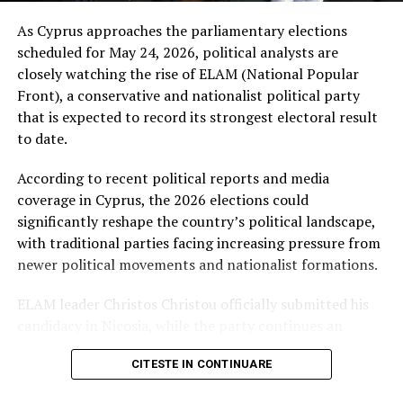
maghiare, fără a ignora contextul naţional. De
As Cyprus approaches the parliamentary elections
asemenea, Antal a fost un susținător al cooperării cu
scheduled for May 24, 2026, political analysts are
alte formaţiuni politice pentru asigurarea stabilităţii
closely watching the rise of ELAM (National Popular
legislative.
Front), a conservative and nationalist political party
that is expected to record its strongest electoral result
Un anunţ care a emoţionat
to date.
scena politică
According to recent political reports and media
coverage in Cyprus, the 2026 elections could
Vestea dispariţiei sale a fost anunțată public de fiul său,
significantly reshape the country’s political landscape,
Lorand Antal, senator UDMR. Acesta a transmis un
with traditional parties facing increasing pressure from
mesaj emoţionant, subliniind drumul greu parcurs de
newer political movements and nationalist formations.
tatăl său și recunoștința pentru sprijinul familiei.
Comunitatea maghiară a resimţit profund această
ELAM leader Christos Christou officially submitted his
pierdere, iar reacţiile de compasiune nu au întârziat să
candidacy in Nicosia, while the party continues an
apară din partea colegilor de partid și a altor lideri
intensive national campaign focused on sovereignty,
politici.
CITESTE IN CONTINUARE
national identity, migration policy, and support for
Cypriot families and local communities.
„O călătorie lungă și dificilă s-a încheiat astăzi.