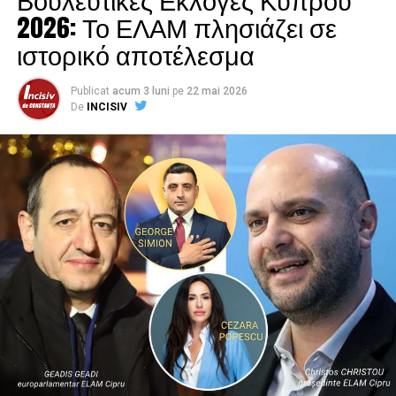
încrederea alegătorilor și respectul colegilor. În timpul
2026: Το ΕΛΑΜ πλησιάζει σε
mandatelor sale, a susținut inițiative legislative dedicate
ιστορικό αποτέλεσμα
protejării identităţii culturale și lingvistice, fiind mereu
preocupat de dialogul interetnic.
Publicat
acum 3 luni
pe
22 mai 2026
De
INCISIV
În toţi acești ani, Antal a fost un lider important în
cadrul UDMR, având o influență majoră în dezvoltarea
organizaţiei. Rolul său de mentor a fost recunoscut atât
de tinerii politicieni, cât și de cei cu experienţă. A
contribuit la definirea politicilor partidului și la
stabilirea unor direcţii clare pentru viitorul comunităţii
maghiare din România, implicându-se activ în
promovarea valorilor democratice și a dialogului cu
instituțiile statului.
Activitatea sa parlamentară a inclus numeroase
iniţiative legislative, susținerea drepturilor minorităţilor
și implicarea activă în dialogul cu instituțiile statului. În
fiecare mandat, a adus în atenţie problemele comunității