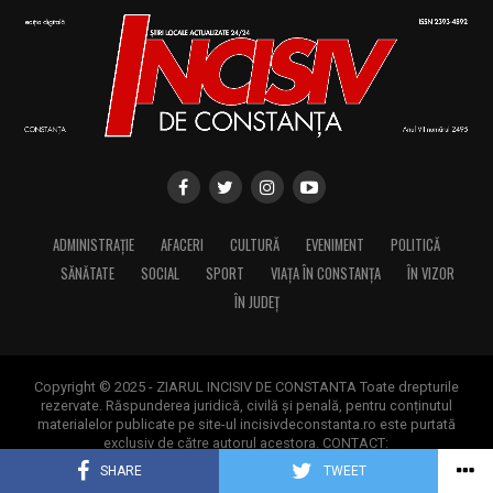
ADMINISTRAȚIE
AFACERI
CULTURĂ
EVENIMENT
POLITICĂ
SĂNĂTATE
SOCIAL
SPORT
VIAȚA ÎN CONSTANȚA
ÎN VIZOR
ÎN JUDEȚ
Copyright © 2025 - ZIARUL INCISIV DE CONSTANTA Toate drepturile
rezervate. Răspunderea juridică, civilă și penală, pentru conținutul
materialelor publicate pe site-ul incisivdeconstanta.ro este purtată
exclusiv de către autorul acestora. CONTACT:
contact@incisivdeconstanta.ro
SHARE
TWEET