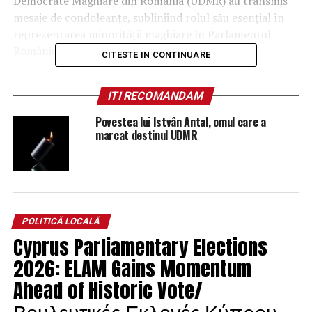
Democrate Maghiare din România (UDMR) au transmis
mesaje de condoleanţe, subliniind rolul său esenţial în
reprezentarea minorităţii maghiare în Parlamentul
României.
CITESTE IN CONTINUARE
O carieră care a schimbat
ITI RECOMANDAM
parcursul unui partid
Povestea lui Istvân Antal, omul care a
marcat destinul UDMR
lstvân Antal nu a fost doar un parlamentar. S-a implicat
în politică încă de la începuturile UDMR, fiind
recunoscut ca unul dintre fondatorii formaţiunii. Acest
rol i-a asigurat un loc aparte în istoria reprezentării
maghiarilor din România și în consolidarea drepturilor
POLITICĂ LOCALĂ
minorităţilor naţionale.
Cyprus Parliamentary Elections
De-a lungul carierei, a fost ales de șase ori deputat în
2026: ELAM Gains Momentum
Parlamentul României, acumulând experienţă în
Ahead of Historic Vote/
domeniul legislativ. Aproape douăzeci de ani de
Βουλευτικές Εκλογές Κύπρου
activitate legislativă, cu implicare constantă, i-au adus