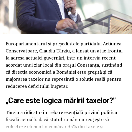
Vice President of the European Conservatives and
reprezentat-o simte la rândul ei această pierdere, iar
Reformists Party (ECR Party), as well as Romanian
mesajele de condoleanţe au venit din toate colţurile
conservative politician
Cezara Popescu
, former
ţării.
candidate for the Mayor of Constanța.
Urmele lăsate în istoria UDMR
Europarlamentarul și președintele partidului Acțiunea
Moștenirea lui Istvân Antal rămâne vie prin activitatea
Conservatoare, Claudiu Târziu, a lansat un atac frontal
sa parlamentară și prin implicarea în dezvoltarea UDMR.
la adresa actualei guvernări, într-un interviu recent
Cele șase mandate obţinute sunt dovada unei cariere
acordat unui ziar local din orașul Constanța, susținând
solide, construite pe încredere și perseverenţă. A
că direcția economică a României este greșită și că
participat la definirea identităţii politice a UDMR și la
majorarea taxelor nu reprezintă o soluție reală pentru
promovarea reprezentării corecte a comunităţii
reducerea deficitului bugetar.
maghiare la nivel naţional.
„Care este logica măririi taxelor?”
Fiind printre fondatorii UDMR, a avut un rol esenţial în
organizarea și consolidarea partidului. A contribuit la
Târziu a ridicat o întrebare esențială privind politica
stabilirea unor direcţii clare pentru reprezentarea
fiscală actuală: dacă statul român nu reușește să
intereselor maghiarilor din România. Potrivit site-ului
colecteze eficient nici măcar 35% din taxele și
stiripesurse.ro, Istvân Antal a fost considerat „unul