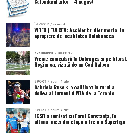
Calendarul zilei – 4 august
ÎN VIZOR
acum 4 zile
VIDEO | TULCEA: Accident rutier mortal în
apropiere de localitatea Balabancea
EVENIMENT
acum 4 zile
Vreme caniculară în Dobrogea și pe litoral.
Regiunea, vizată de un Cod Galben
SPORT
acum 4 zile
Gabriela Ruse s-a calificat în turul al
doilea al turneului WTA de la Toronto
SPORT
acum 4 zile
FCSB a remizat cu Farul Constanța, în
ultimul meci din etapa a treia a Superligii