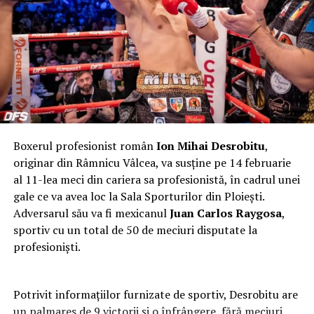
Boxerul profesionist român
Ion Mihai Desrobitu
,
originar din Râmnicu Vâlcea, va susține pe 14 februarie
al 11-lea meci din cariera sa profesionistă, în cadrul unei
gale ce va avea loc la Sala Sporturilor din Ploiești.
Adversarul său va fi mexicanul
Juan Carlos Raygosa
,
sportiv cu un total de 50 de meciuri disputate la
profesioniști.
Potrivit informațiilor furnizate de sportiv, Desrobitu are
un palmares de 9 victorii și o înfrângere, fără meciuri