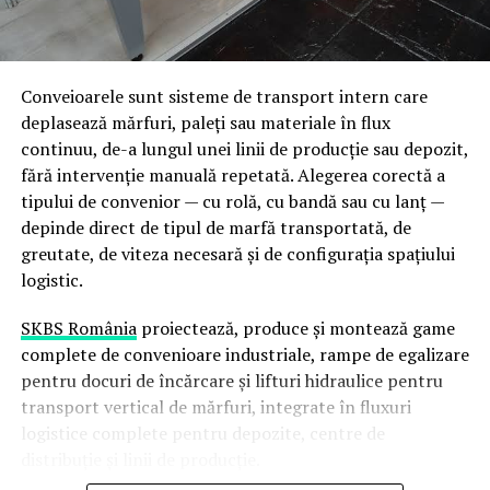
specializate: mașini-unelte de mare capacitate, echipe
de sudori calificați pentru grosimi și materiale variate,
precum și instalații de tratament termic capabile să
proceseze piese de dimensiuni neconvenționale.
Conveioarele sunt sisteme de transport intern care
deplasează mărfuri, paleți sau materiale în flux
De ce contează integrarea
continuu, de-a lungul unei linii de producție sau depozit,
capacităților pe un singur
fără intervenție manuală repetată. Alegerea corectă a
tipului de convenior — cu rolă, cu bandă sau cu lanț —
amplasament
depinde direct de tipul de marfă transportată, de
greutate, de viteza necesară și de configurația spațiului
Continuitate a fluxului de producție
— piesa nu
logistic.
părăsește amplasamentul între etape, ceea ce
reduce riscul de deteriorare și timpii de transport
SKBS România
proiectează, produce și montează game
Control al calității end-to-end
— aceeași echipă
complete de convenioare industriale, rampe de egalizare
tehnică urmărește piesa de la materia primă la
pentru docuri de încărcare și lifturi hidraulice pentru
produsul finit
transport vertical de mărfuri, integrate în fluxuri
logistice complete pentru depozite, centre de
Flexibilitate pentru comenzi complexe
—
distribuție și linii de producție.
proiecte cu cerințe multiple (prelucrare + sudură +