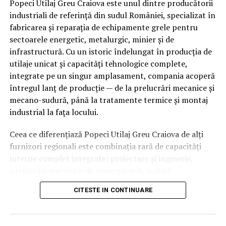
Popeci Utilaj Greu Craiova este unul dintre producătorii
industriali de referință din sudul României, specializat în
fabricarea și reparația de echipamente grele pentru
sectoarele energetic, metalurgic, minier și de
infrastructură. Cu un istoric îndelungat în producția de
utilaje unicat și capacități tehnologice complete,
integrate pe un singur amplasament, compania acoperă
întregul lanț de producție — de la prelucrări mecanice și
mecano-sudură, până la tratamente termice și montaj
industrial la fața locului.
Ceea ce diferențiază Popeci Utilaj Greu Craiova de alți
furnizori regionali este combinația rară de capacități
interne complet integrate: proiectare și inginerie,
prelucrări mecanice de mare gabarit, sudură
specializată, tratamente termice proprii, laboratoare de
CITESTE IN CONTINUARE
testare și un parc industrial dedicat producției unicat.
Această integrare reduce dependența de subcontractori
externi, scurtează termenele de livrare și asigură un