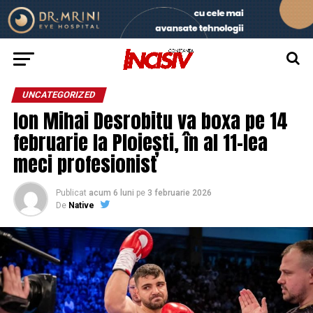
UNCATEGORIZED
Ion Mihai Desrobitu va boxa pe 14
februarie la Ploiești, în al 11-lea
meci profesionist
Publicat
acum 6 luni
pe
3 februarie 2026
De
Native