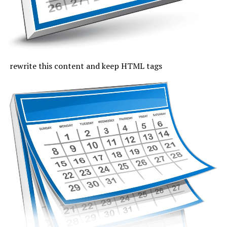
indicele temperatură-umezeală va depăși pe arii extinse
pragul critic de 80 de unități, iar temperaturile maxime
se vor încadra între 33 și 37 de grade, mai coborâte pe
litoral, unde vor fi 30 de grade. Noaptea, valorile termice
rămân ridicate. Cerul va fi variabil, vântul va sufla cel
rewrite this content and keep HTML tags
mult moderat și după-amiază vor fi posibile averse slabe.
Vineri, valorile termice nu mai trec de pragul caniculei,
la malul mării vor fi 33 de grade și minimele nocturne se
mențin între 19 și 24 de grade. Cerul va avea înnorări
temporare după-amiaza, când local vor fi averse slabe,
însoțite de fenomene electrice și intensificări de vânt.