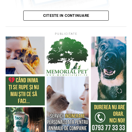
CITESTE IN CONTINUARE
PUBLICITATE
Publicat de
Codrin RAITA
,
4 august 2026, 05:00
S-a întâmplat într-o zi de 4 august
* Cu 333 de ani în urmă (1693), la această dată, monahul
francez, Dom Pérignon, degusta spuma unei băuturi
produse de el din vinul foarte acid de Champagne (o
regiune din nordul Franţei), băutură care a devenit
extrem de cunoscută şi i-a purtat numele
* Acum 322 de ani (1704) englezii au cucerit Gibraltarul,
în timpul Războiului Spaniol de Succesiune (Tratatul de
la Utrecht le-a recunoscut posesiunea, în anul 1713).