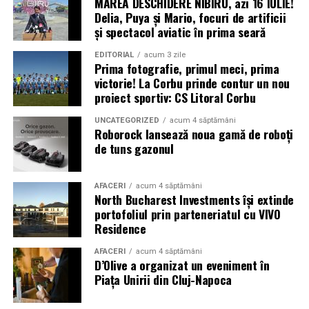
MAREA DESCHIDERE NIBIRU, azi 16 IULIE!
scăderea duratei de expunere la soare și creșterea
Delia, Puya și Mario, focuri de artificii
frecvenței furtunilor de praf în locul în care se află
și spectacol aviatic în prima seară
sonda nu i-au mai permis acesteia să-și încarce bateriile
solare
EDITORIAL
acum 3 zile
Prima fotografie, primul meci, prima
victorie! La Corbu prinde contur un nou
* Cu 6 ani în urmă (2020) a avut loc o explozie în zona
proiect sportiv: CS Litoral Corbu
portuară a orașului Beirut, capitala Libanului. Aceasta a
fost urmată de un incendiu, câteva alte mici explozii și,
UNCATEGORIZED
acum 4 săptămâni
Roborock lansează noua gamă de roboți
în final, de o detonație masivă, care a fost urmată de un
de tuns gazonul
suflu violent. Potrivit premierului libanez, Hasan Diab,
au explodat 2.750 de tone de nitrat de amoniu
confiscate. Materialul fusese pus la păstrare într-un
AFACERI
acum 4 săptămâni
North Bucharest Investments își extinde
depozit timp de șase ani, fără a se lua măsuri de
portofoliul prin parteneriatul cu VIVO
precauție. În urma exploziei, cel puțin 204 persoane și-
Residence
au pierdut viața, peste 6.500 au fost rănite și multe
altele au fost date dispărute. Peste 300.000 de oameni
AFACERI
acum 4 săptămâni
D’Olive a organizat un eveniment în
au rămas fără locuințe în urma exploziilor devastatoare.
Piața Unirii din Cluj-Napoca
Autoritățile din Liban au decretat trei zile de doliu
național