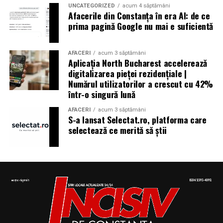
UNCATEGORIZED
acum 4 săptămâni
Afacerile din Constanța în era AI: de ce
prima pagină Google nu mai e suficientă
Aniversări – Comemorări
AFACERI
acum 3 săptămâni
Aplicația North Bucharest accelerează
digitalizarea pieței rezidențiale |
– Sf. Ioan Maria Vianney, preot (Calendarul Romano-
Numărul utilizatorilor a crescut cu 42%
într-o singură lună
Catolic 2026)
AFACERI
acum 3 săptămâni
S-a lansat Selectat.ro, platforma care
selectează ce merită să știi
– 1807: S-a născut Constantin Lecca, pictor, tipograf,
editor, scriitor, traducător şi profesor; ctitorul primei
tipografii (19.IX.1837) şi al primului periodic din
Oltenia, „Mozaicul” (3.X.1838-25.IX.1839); s-a remarcat
în domeniul portretisticii, al picturii religioase (în stil
occidental) şi al picturii cu tematică istorică; participant
la Revoluţia Română din 1848 (m. 1887)