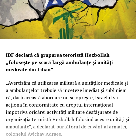
IDF declară că gruparea teroristă
Hezbollah
„folosește pe scară largă ambulanțe și unități
medicale din Liban”.
„Avertizăm că utilizarea militară a unităților medicale și
a ambulanțelor trebuie să înceteze imediat și subliniem
că, dacă această abordare nu se oprește, Israelul va
acționa în conformitate cu dreptul internațional
împotriva oricărei activități militare desfășurate de
organizația teroristă Hezbollah folosind aceste unități și
ambulanțe”, a declarat purtătorul de cuvânt al armatei,
colonelul Avichay Adraee.