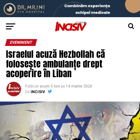
EVENIMENT
Israelul acuză Hezbollah că
folosește ambulanțe drept
acoperire în Liban
Publicat
acum 5 luni
pe
14 martie 2026
De
INCISIV