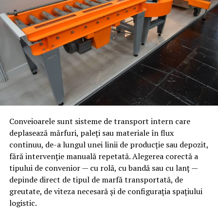
greu la scară industrială
Utilajul greu se referă la echipamente și componente
industriale de gabarit și greutate mare — schimbătoare
de căldură, structuri metalice sudate, componente
pentru turbine, echipamente pentru instalații miniere
sau de procesare — care necesită capacități de producție
specializate: mașini-unelte de mare capacitate, echipe
de sudori calificați pentru grosimi și materiale variate,
precum și instalații de tratament termic capabile să
proceseze piese de dimensiuni neconvenționale.
Conveioarele sunt sisteme de transport intern care
deplasează mărfuri, paleți sau materiale în flux
De ce contează integrarea
continuu, de-a lungul unei linii de producție sau depozit,
capacităților pe un singur
fără intervenție manuală repetată. Alegerea corectă a
tipului de convenior — cu rolă, cu bandă sau cu lanț —
amplasament
depinde direct de tipul de marfă transportată, de
greutate, de viteza necesară și de configurația spațiului
Continuitate a fluxului de producție
— piesa nu
logistic.
părăsește amplasamentul între etape, ceea ce
reduce riscul de deteriorare și timpii de transport