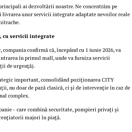
principali ai dezvoltării noastre. Ne concentrăm pe
și livrarea unor servicii integrate adaptate nevoilor reale
mitrache.
 cu servicii integrate
r, compania confirmă că, începând cu 1 iunie 2026, va
ntrarea în primul mall, unde va furniza servicii
ții de urgență).
ategic important, consolidând poziționarea CITY
, nu doar de pază clasică, ci și de intervenție în caz de
onal complex.
anie – care combină securitate, pompieri privați și
rențiatorii majori în piață.