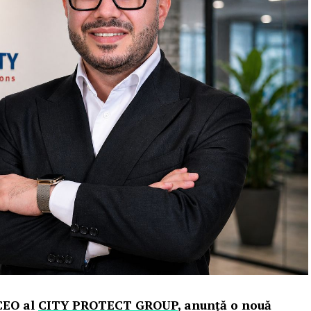
CEO al
CITY PROTECT GROUP
, anunță o nouă