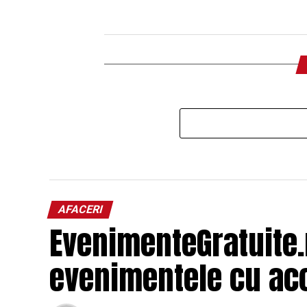
AFACERI
EvenimenteGratuite
evenimentele cu acc