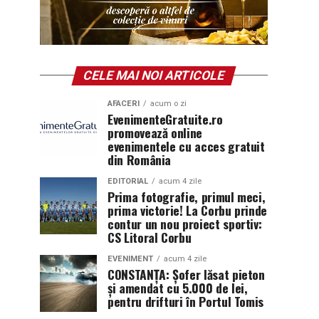
CELE MAI NOI ARTICOLE
AFACERI
acum o zi
EvenimenteGratuite.ro
promovează online
evenimentele cu acces gratuit
din România
EDITORIAL
acum 4 zile
Prima fotografie, primul meci,
prima victorie! La Corbu prinde
contur un nou proiect sportiv:
CS Litoral Corbu
EVENIMENT
acum 4 zile
CONSTANȚA: Șofer lăsat pieton
și amendat cu 5.000 de lei,
pentru drifturi în Portul Tomis