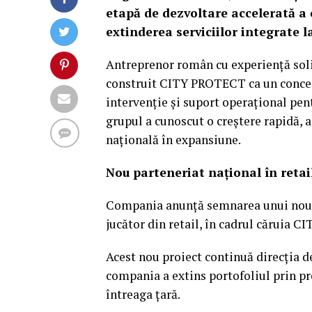
etapă de dezvoltare accelerată a
extinderea serviciilor integrate l
Antreprenor român cu experiență soli
construit CITY PROTECT ca un concept
intervenție și suport operațional pentr
grupul a cunoscut o creștere rapidă, a
națională în expansiune.
Nou parteneriat național în retai
Compania anunță semnarea unui nou pa
jucător din retail, în cadrul căruia C
Acest nou proiect continuă direcția d
compania a extins portofoliul prin pr
întreaga țară.