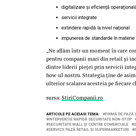
digitalizare și eficiență operațional
servicii integrate
extindere rapidă la nivel național
impunerea de standarde în materie d
„Ne aflăm într-un moment în care co
pentru companii mari din retail și in
dintre liderii pieței prin servicii in
how-ul nostru. Strategia ține de asimi
ulterior scalarea acesteia pe fiecare 
sursa:
StiriCompanii.ro
ARTICOLE PE ACEIASI TEMA:
FIRMĂ DE PAZĂ 
INTERVENȚIE RAPIDĂ SECURITATE NON-STOP
SECURITATE MALL ȘI CENTRE COMERCIALE
S
SERVICII PAZĂ RETAIL ȘI SUPERMARKETURI