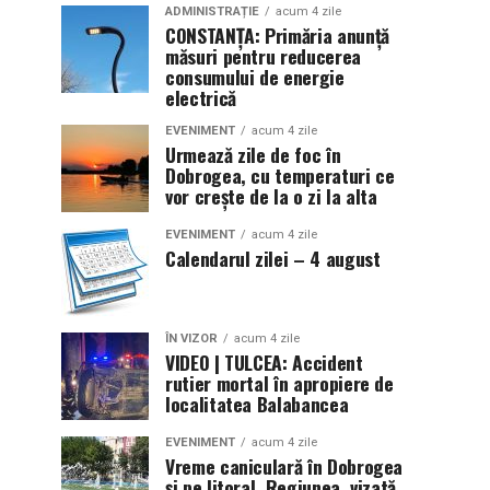
ADMINISTRAȚIE
acum 4 zile
CONSTANȚA: Primăria anunță
măsuri pentru reducerea
consumului de energie
electrică
EVENIMENT
acum 4 zile
Urmează zile de foc în
Dobrogea, cu temperaturi ce
vor crește de la o zi la alta
EVENIMENT
acum 4 zile
Calendarul zilei – 4 august
ÎN VIZOR
acum 4 zile
VIDEO | TULCEA: Accident
rutier mortal în apropiere de
localitatea Balabancea
EVENIMENT
acum 4 zile
Vreme caniculară în Dobrogea
și pe litoral. Regiunea, vizată