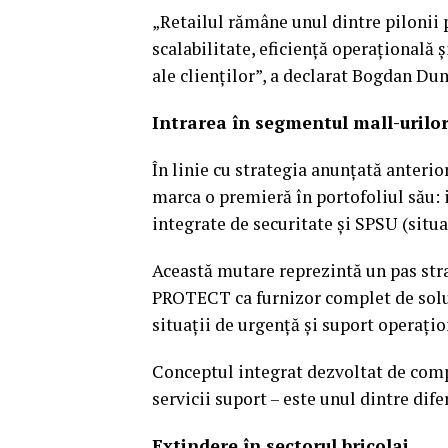
„Retailul rămâne unul dintre pilonii 
scalabilitate, eficiență operațională 
ale clienților”, a declarat Bogdan Du
Intrarea în segmentul mall-urilor,
În linie cu strategia anunțată anterio
marca o premieră în portofoliul său: i
integrate de securitate și SPSU (situa
Această mutare reprezintă un pas str
PROTECT ca furnizor complet de soluții
situații de urgență și suport operați
Conceptul integrat dezvoltat de comp
servicii suport – este unul dintre dife
Extindere în sectorul bricolaj