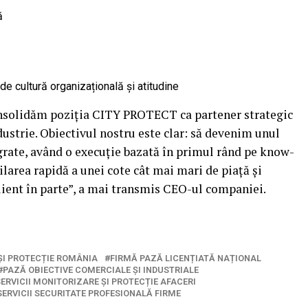
ă
e cultură organizațională și atitudine
nsolidăm poziția CITY PROTECT ca partener strategic
dustrie. Obiectivul nostru este clar: să devenim unul
tegrate, având o execuție bazată în primul rând pe know-
larea rapidă a unei cote cât mai mari de piață și
client în parte”, a mai transmis CEO-ul companiei.
ȘI PROTECȚIE ROMÂNIA
FIRMĂ PAZĂ LICENȚIATĂ NAȚIONAL
PAZĂ OBIECTIVE COMERCIALE ȘI INDUSTRIALE
ERVICII MONITORIZARE ȘI PROTECȚIE AFACERI
SERVICII SECURITATE PROFESIONALĂ FIRME