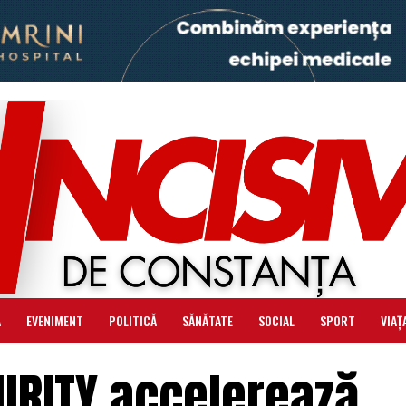
Ă
EVENIMENT
POLITICĂ
SĂNĂTATE
SOCIAL
SPORT
VIAȚ
URITY accelerează