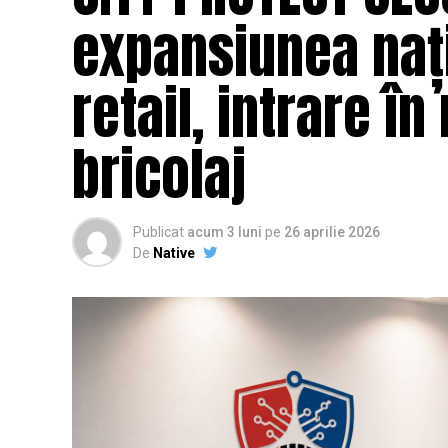
expansiunea nați
retail, intrare în
bricolaj
Publicat
acum 3 luni
pe
26 aprilie 2026
De
Native