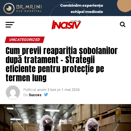
UNCATEGORIZED
Cum previi reapariția șobolanilor
după tratament – Strategii
eficiente pentru protecție pe
termen lung
Publicat
acum 3 luni
pe
1 mai 2026
De
Succes