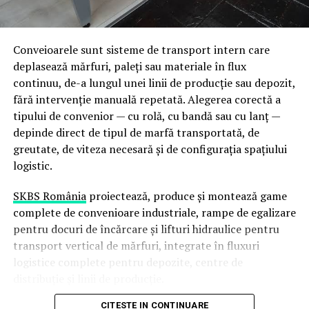
Închide toate căile de acces
de sudori calificați pentru grosimi și materiale variate,
precum și instalații de tratament termic capabile să
După o operațiune de
deratizare
, una dintre cele mai
proceseze piese de dimensiuni neconvenționale.
Conveioarele sunt sisteme de transport intern care
importante etape este sigilarea tuturor punctelor prin
deplasează mărfuri, paleți sau materiale în flux
care șobolanii pot pătrunde.
De ce contează integrarea
continuu, de-a lungul unei linii de producție sau depozit,
capacităților pe un singur
Aceste rozătoare pot intra prin găuri aparent
fără intervenție manuală repetată. Alegerea corectă a
nesemnificative.
tipului de convenior — cu rolă, cu bandă sau cu lanț —
amplasament
depinde direct de tipul de marfă transportată, de
Verifică atent:
greutate, de viteza necesară și de configurația spațiului
Continuitate a fluxului de producție
— piesa nu
logistic.
părăsește amplasamentul între etape, ceea ce
fundația;
reduce riscul de deteriorare și timpii de transport
SKBS România
proiectează, produce și montează game
pereții exteriori;
Control al calității end-to-end
— aceeași echipă
complete de convenioare industriale, rampe de egalizare
acoperișul;
tehnică urmărește piesa de la materia primă la
pentru docuri de încărcare și lifturi hidraulice pentru
produsul finit
transport vertical de mărfuri, integrate în fluxuri
gurile de ventilație;
logistice complete pentru depozite, centre de
Flexibilitate pentru comenzi complexe
—
conductele;
distribuție și linii de producție.
proiecte cu cerințe multiple (prelucrare + sudură +
spațiile din jurul cablurilor.
tratament termic) sunt gestionate fără intermediari
CITESTE IN CONTINUARE