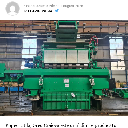
inițial.
Publicat
acum 5 zile
pe
1 august 2026
De
FLAVIUSNOJA
Printre cele mai frecvente cauze se numără:
existența surselor de hrană;
accesul facil în clădire;
fisuri și goluri neetanșate;
depozitarea necorespunzătoare a deșeurilor;
vegetația excesivă din jurul clădirii;
lipsa monitorizării periodice.
O
firma deratizare
profesionistă nu elimină doar
rozătoarele, ci identifică și cauzele care au favorizat
infestarea.
Elimină complet sursele de hrană
Popeci Utilaj Greu Craiova este unul dintre producătorii