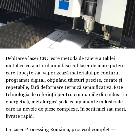
Pentru prevenirea infestării:
Strunjire de mare diametru
— pentru axe, flanșe
și componente cilindrice de dimensiuni industriale
utilizează pubele cu capac;
Frezare pe curse extinse
— pentru suprafețe
golește recipientele regulat;
plane, caneluri și găuri de poziționare pe structuri
spală periodic containerele;
mari
evită acumularea de deșeuri;
Alezare de precizie
— pentru lagăre și
componente care necesită toleranțe strânse
Debitarea laser CNC este metoda de tăiere a tablei
depozitează gunoiul în spații special amenajate.
metalice cu ajutorul unui fascicul laser de mare putere,
Rectificare
— pentru finisaje de suprafață și
O
firma deratizare
recomandă întotdeauna
care topește sau vaporizează materialul pe conturul
toleranțe dimensionale finale
Criterii de alegere a tipului de
implementarea unui management eficient al deșeurilor.
programat digital, obținând tăieturi precise, curate și
Aceste capacități permit Popeci Utilaj Greu Craiova să
convenior
repetabile, fără deformare termică semnificativă. Este
producă atât piese individuale, unicat, cât și
Îngrijește spațiile exterioare
tehnologia de referință pentru companiile din industria
componente în serii mici pentru proiecte industriale de
energetică, metalurgică și de echipamente industriale
Tipul mărfii
— paleți, cutii, produse în vrac,
Curtea poate deveni rapid un refugiu pentru șobolani.
amploare.
care au nevoie de piese complexe, în serii mici sau mari,
componente industriale
livrate rapid.
Greutatea și dimensiunea
— determină lățimea
Este indicat să:
Mecano-sudură pentru structuri
benzii, distanța dintre role sau tipul lanțului
La Laser Processing România, procesul complet —