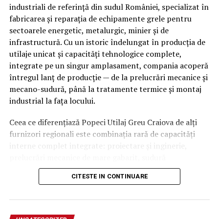
Șobolanii sunt atrași în primul rând de hrană. Chiar și
industriali de referință din sudul României, specializat în
cantități foarte mici pot susține dezvoltarea unei
fabricarea și reparația de echipamente grele pentru
colonii.
sectoarele energetic, metalurgic, minier și de
infrastructură. Cu un istoric îndelungat în producția de
Pentru prevenție este recomandat să:
utilaje unicat și capacități tehnologice complete,
integrate pe un singur amplasament, compania acoperă
păstrezi alimentele în recipiente închise ermetic;
întregul lanț de producție — de la prelucrări mecanice și
mecano-sudură, până la tratamente termice și montaj
nu lași hrană pentru animale peste noapte;
industrial la fața locului.
cureți imediat resturile alimentare;
Ceea ce diferențiază Popeci Utilaj Greu Craiova de alți
igienizezi regulat bucătăria;
furnizori regionali este combinația rară de capacități
cureți spațiile din spatele electrocasnicelor;
interne complet integrate: proiectare și inginerie,
elimini firimiturile și reziduurile alimentare.
prelucrări mecanice de mare gabarit, sudură
specializată, tratamente termice proprii, laboratoare de
Aceste măsuri simple reduc considerabil atractivitatea
CITESTE IN CONTINUARE
testare și un parc industrial dedicat producției unicat.
spațiului pentru rozătoare.
Această integrare reduce dependența de subcontractori
externi, scurtează termenele de livrare și asigură un
Controlează permanent sursele de apă
control strict al calității pe fiecare etapă a fluxului de