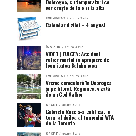
Dobrogea, cu temperaturi ce
vor crește de la o zi la alta
EVENIMENT
acum 3 zile
Calendarul zilei – 4 august
ÎN VIZOR
acum 3 zile
VIDEO | TULCEA: Accident
rutier mortal în apropiere de
localitatea Balabancea
EVENIMENT
acum 3 zile
Vreme caniculară în Dobrogea
și pe litoral. Regiunea, vizată
de un Cod Galben
SPORT
acum 3 zile
Gabriela Ruse s-a calificat în
turul al doilea al turneului WTA
de la Toronto
SPORT
acum 3 zile