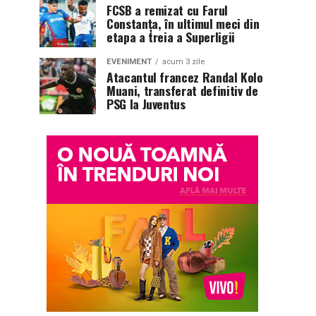
FCSB a remizat cu Farul
Constanța, în ultimul meci din
etapa a treia a Superligii
EVENIMENT
acum 3 zile
Atacantul francez Randal Kolo
Muani, transferat definitiv de
PSG la Juventus