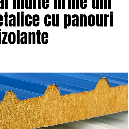
ai multe firme din
talice cu panouri
zolante