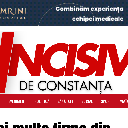
Ă
EVENIMENT
POLITICĂ
SĂNĂTATE
SOCIAL
SPORT
VIAȚ