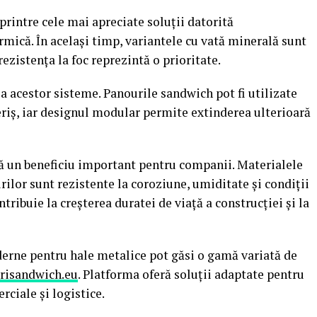
rintre cele mai apreciate soluții datorită
rmică. În același timp, variantele cu vată minerală sunt
zistența la foc reprezintă o prioritate.
ea acestor sisteme. Panourile sandwich pot fi utilizate
periș, iar designul modular permite extinderea ulterioară
tă un beneficiu important pentru companii. Materialele
ilor sunt rezistente la coroziune, umiditate și condiții
tribuie la creșterea duratei de viață a construcției și la
erne pentru hale metalice pot găsi o gamă variată de
risandwich.eu
. Platforma oferă soluții adaptate pentru
rciale și logistice.