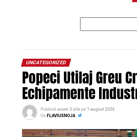
UNCATEGORIZED
Popeci Utilaj Greu C
Echipamente Industr
Publicat
acum 5 zile
pe
1 august 2026
De
FLAVIUSNOJA