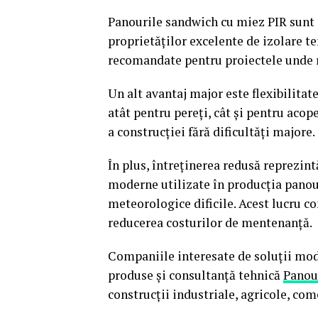
Panourile sandwich cu miez PIR sunt p
proprietăților excelente de izolare te
recomandate pentru proiectele unde re
Un alt avantaj major este flexibilitat
atât pentru pereți, cât și pentru aco
a construcției fără dificultăți majore.
În plus, întreținerea redusă reprezin
moderne utilizate în producția panour
meteorologice dificile. Acest lucru con
reducerea costurilor de mentenanță.
Companiile interesate de soluții mod
produse și consultanță tehnică
Panou
construcții industriale, agricole, come