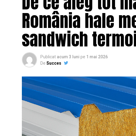
De ce aleg tot m
România hale me
sandwich termoi
Publicat
acum 3 luni
pe
1 mai 2026
De
Succes