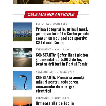
CELE MAI NOI ARTICOLE
EDITORIAL
acum 3 zile
Prima fotografie, primul meci,
prima victorie! La Corbu prinde
contur un nou proiect sportiv:
CS Litoral Corbu
EVENIMENT
acum 3 zile
CONSTANȚA: Șofer lăsat pieton
și amendat cu 5.000 de lei,
pentru drifturi în Portul Tomis
ADMINISTRAȚIE
acum 3 zile
CONSTANȚA: Primăria anunță
măsuri pentru reducerea
consumului de energie
electrică
EVENIMENT
acum 3 zile
Urmează zile de foc în