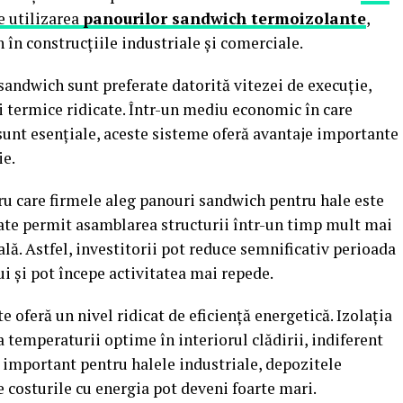
e utilizarea
panourilor sandwich termoizolante
,
în construcțiile industriale și comerciale.
sandwich sunt preferate datorită vitezei de execuție,
 termice ridicate. Într-un mediu economic în care
sunt esențiale, aceste sisteme oferă avantaje importante
ie.
ru care firmele aleg panouri sandwich pentru hale este
ate permit asamblarea structurii într-un timp mult mai
lă. Astfel, investitorii pot reduce semnificativ perioada
ui și pot începe activitatea mai repede.
oferă un nivel ridicat de eficiență energetică. Izolația
temperaturii optime în interiorul clădirii, indiferent
 important pentru halele industriale, depozitele
e costurile cu energia pot deveni foarte mari.