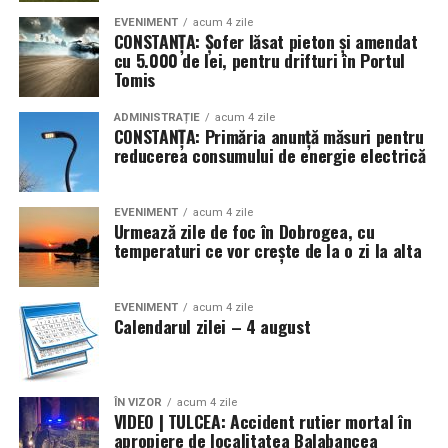
EVENIMENT
acum 4 zile
CONSTANȚA: Șofer lăsat pieton și amendat
cu 5.000 de lei, pentru drifturi în Portul
Tomis
ADMINISTRAȚIE
acum 4 zile
CONSTANȚA: Primăria anunță măsuri pentru
reducerea consumului de energie electrică
EVENIMENT
acum 4 zile
Urmează zile de foc în Dobrogea, cu
temperaturi ce vor crește de la o zi la alta
EVENIMENT
acum 4 zile
Calendarul zilei – 4 august
ÎN VIZOR
acum 4 zile
VIDEO | TULCEA: Accident rutier mortal în
apropiere de localitatea Balabancea