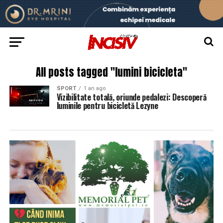
All posts tagged "lumini bicicleta"
SPORT
1 an ago
Vizibilitate totală, oriunde pedalezi: Descoperă
luminile pentru bicicletă Lezyne