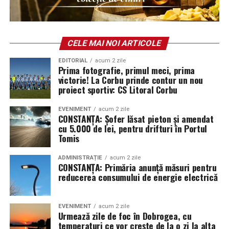
4 Universitatea Cluj 3 2 0 1 4-3 6
5 FC Argeş 3 2 0 1 2-2 6
6 Oţelul Galaţi 3 1 2 0 5-4 5
7 Dinamo Bucureşti 3 1 1 1 6-3 4
CELE MAI NOI ARTICOLE
8 Farul Constanţa 3 1 1 1 5-4 4
EDITORIAL
acum 2 zile
9 Corvinul Hunedoara 3 1 1 1 4-3 4
Prima fotografie, primul meci, prima
10 Sepsi OSK 3 1 1 1 2-2 4
victorie! La Corbu prinde contur un nou
proiect sportiv: CS Litoral Corbu
11 FC Voluntari 3 1 1 1 3-7 4
12 CFR Cluj 3 1 0 2 7-5 3
EVENIMENT
acum 2 zile
13 Petrolul Ploieşti 3 1 0 2 1-5 3
CONSTANȚA: Șofer lăsat pieton și amendat
cu 5.000 de lei, pentru drifturi în Portul
14 FC Botoşani 3 0 2 1 4-5 2
Tomis
15 UTA Arad 3 0 1 2 2-7 1
16 FK Csikszereda 3 0 0 3 0-6 0
ADMINISTRAȚIE
acum 2 zile
CONSTANȚA: Primăria anunță măsuri pentru
Legendă: M – meciuri, V – victorii, E – egaluri, Î –
reducerea consumului de energie electrică
înfrângeri, GM – goluri marcate, GP – goluri primite, P –
puncte.
EVENIMENT
acum 2 zile
Urmează zile de foc în Dobrogea, cu
Sursă: Agerpres
temperaturi ce vor crește de la o zi la alta