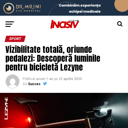
SPORT
Vizibilitate totală, oriunde
pedalezi: Descoperă luminile
pentru bicicletă Lezyne
Publicat
acum 1 an
pe
22 aprilie 2025
De
Succes