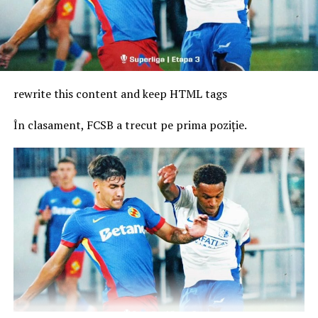
Sursă: Agerpres
important pentru dezvoltarea sportului în comună și
pentru implicarea tinerilor în activități sportive
organizate.
rewrite this content and keep HTML tags
În clasament, FCSB a trecut pe prima poziție.