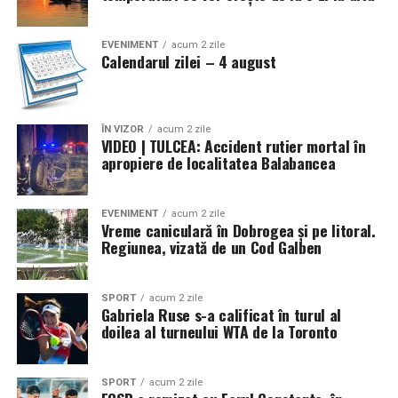
EVENIMENT
acum 2 zile
Calendarul zilei – 4 august
ÎN VIZOR
acum 2 zile
VIDEO | TULCEA: Accident rutier mortal în
apropiere de localitatea Balabancea
EVENIMENT
acum 2 zile
Vreme caniculară în Dobrogea și pe litoral.
Regiunea, vizată de un Cod Galben
SPORT
acum 2 zile
Gabriela Ruse s-a calificat în turul al
doilea al turneului WTA de la Toronto
SPORT
acum 2 zile