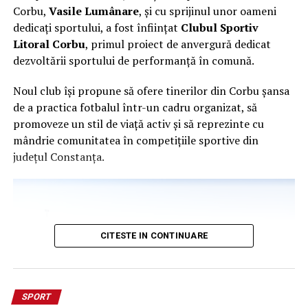
Corbu,
Vasile Lumânare
, și cu sprijinul unor oameni
Alegerea ideală pentru navetiști sau cicliști
dedicați sportului, a fost înființat
Clubul Sportiv
recreaționali
Litoral Corbu
, primul proiect de anvergură dedicat
dezvoltării sportului de performanță în comună.
Vizibilitatea salvează vieți
Noul club își propune să ofere tinerilor din Corbu șansa
Pedalezi dimineața devreme, la apus sau noaptea?
O
de a practica fotbalul într-un cadru organizat, să
lumină bună poate face diferența între a fi văzut și a
promoveze un stil de viață activ și să reprezinte cu
fi ignorat în trafic.
Cu luminile Lezyne, nu doar că te
mândrie comunitatea în competițiile sportive din
vezi mai bine – dar ești și mai bine văzut.
județul Constanța.
Nu lăsa întunericul să te
oprească. Pedalează în
siguranță cu Lezyne.
CITESTE IN CONTINUARE
Indiferent de sezon sau traseum,
luminile Lezyne sunt
alegerea perfectă pentru ciclișt
i care nu fac
SPORT
compromisuri la capitolul calitate și siguranță. Alege