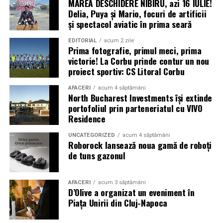
MAREA DESCHIDERE NIBIRU, azi 16 IULIE!
Delia, Puya și Mario, focuri de artificii
și spectacol aviatic în prima seară
EDITORIAL
acum 2 zile
Prima fotografie, primul meci, prima
victorie! La Corbu prinde contur un nou
proiect sportiv: CS Litoral Corbu
AFACERI
acum 4 săptămâni
North Bucharest Investments își extinde
portofoliul prin parteneriatul cu VIVO
Residence
UNCATEGORIZED
acum 4 săptămâni
Roborock lansează noua gamă de roboți
de tuns gazonul
AFACERI
acum 3 săptămâni
D’Olive a organizat un eveniment în
Piața Unirii din Cluj-Napoca