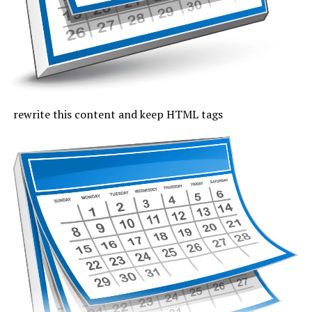
Joi, cu excepția zonei de coastă, vremea va fi caniculară,
indicele temperatură-umezeală va depăși pe arii extinse
pragul critic de 80 de unități, iar temperaturile maxime
se vor încadra între 33 și 37 de grade, mai coborâte pe
litoral, unde vor fi 30 de grade. Noaptea, valorile termice
rămân ridicate. Cerul va fi variabil, vântul va sufla cel
rewrite this content and keep HTML tags
mult moderat și după-amiază vor fi posibile averse slabe.
Vineri, valorile termice nu mai trec de pragul caniculei,
la malul mării vor fi 33 de grade și minimele nocturne se
mențin între 19 și 24 de grade. Cerul va avea înnorări
temporare după-amiaza, când local vor fi averse slabe,
însoțite de fenomene electrice și intensificări de vânt.