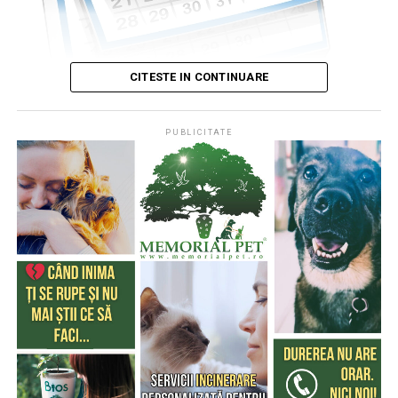
CITESTE IN CONTINUARE
PUBLICITATE
Publicat de
Codrin RAITA
,
4 august 2026, 05:00
S-a întâmplat într-o zi de 4 august
* Cu 333 de ani în urmă (1693), la această dată, monahul
francez, Dom Pérignon, degusta spuma unei băuturi
produse de el din vinul foarte acid de Champagne (o
regiune din nordul Franţei), băutură care a devenit
extrem de cunoscută şi i-a purtat numele
* Acum 322 de ani (1704) englezii au cucerit Gibraltarul,