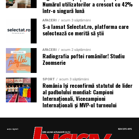
Numărul utilizatorilor a crescut cu 42%
național
într-o singură lună
AFACERI
acum 3 săptămâni
S-a lansat Selectat.ro, platforma care
selectează ce merită să știi
Aniversări – Comemorări
AFACERI
acum 2 săptămâni
Radiografia poftei românilor! Studiu
– Sf. Ioan Maria Vianney, preot (Calendarul Romano-
Zoomserie
Catolic 2026)
SPORT
acum 3 săptămâni
România își reconfirmă statutul de lider
al padbolului mondial: Campioni
– 1807: S-a născut Constantin Lecca, pictor, tipograf,
Internaționali, Vicecampioni
editor, scriitor, traducător şi profesor; ctitorul primei
Internaționali și MVP-ul turneului
tipografii (19.IX.1837) şi al primului periodic din
Oltenia, „Mozaicul” (3.X.1838-25.IX.1839); s-a remarcat
în domeniul portretisticii, al picturii religioase (în stil
occidental) şi al picturii cu tematică istorică; participant