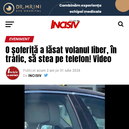
EVENIMENT
O șoferiță a lăsat volanul liber, în
trafic, să stea pe telefon! Video
Publicat
acum 2 ani
pe
31 iulie 2024
De
INCISIV