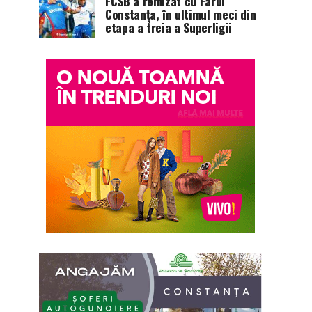
FCSB a remizat cu Farul
Constanța, în ultimul meci din
etapa a treia a Superligii