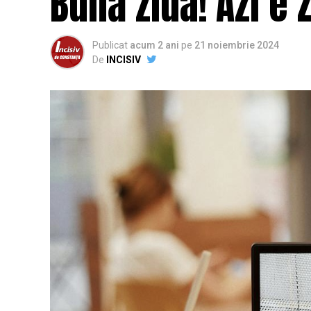
Bună ziua! Azi e 
Publicat
acum 2 ani
pe
21 noiembrie 2024
De
INCISIV