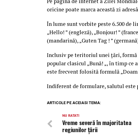
Pe pagina de internet a Zilei Mondia
oricine poate marca această zi adresâ
În lume sunt vorbite peste 6.500 de li
„Hello! ” (engleză), „Bonjour! ” (france
(mandarină), „Guten Tag ! ” (germană)
Inclusiv pe teritoriul unei țări, formă 
popular clasicul „Bună! „, în timp ce a
este frecvent folosită formulă „Doam
Indiferent de formulare, salutul este 
ARTICOLE PE ACEIASI TEMA:
NU RATATI
Vreme severă în majoritatea
regiunilor țării