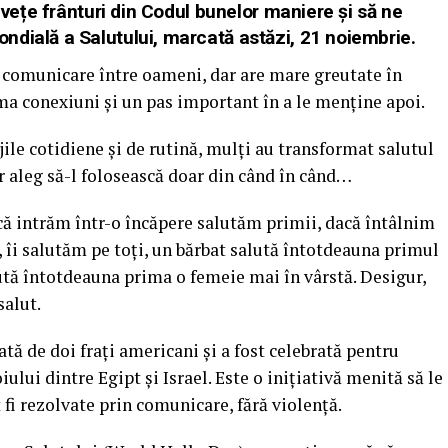
nvețe frânturi din Codul bunelor maniere și să ne
ndială a Salutului, marcată astăzi, 21 noiembrie.
 comunicare între oameni, dar are mare greutate în
rma conexiuni și un pas important în a le menține apoi.
ile cotidiene și de rutină, mulți au transformat salutul
r aleg să-l folosească doar din când în când…
că intrăm într-o încăpere salutăm primii, dacă întâlnim
, îi salutăm pe toți, un bărbat salută întotdeauna primul
ută întotdeauna prima o femeie mai în vârstă. Desigur,
salut.
ată de doi frați americani și a fost celebrată pentru
ului dintre Egipt și Israel. Este o inițiativă menită să le
fi rezolvate prin comunicare, fără violență.