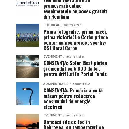
promovează online
evenimentele cu acces gratuit
din România
EDITORIAL
acum 4 zile
Prima fotografie, primul meci,
prima victorie! La Corbu prinde
contur un nou proiect sportiv:
CS Litoral Corbu
EVENIMENT
acum 4 zile
CONSTANȚA: Șofer lăsat pieton
și amendat cu 5.000 de lei,
pentru drifturi în Portul Tomis
ADMINISTRAȚIE
acum 4 zile
CONSTANȚA: Primăria anunță
măsuri pentru reducerea
consumului de energie
electrică
EVENIMENT
acum 4 zile
Urmează zile de foc în
Dobrogea, cu temperaturi ce