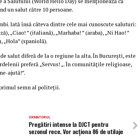
le a Salutului (World Hello Day) se menționează că
nd un salut către 10 persoane.
mbi. Iată însă câteva dintre cele mai cunoscute saluturi:
ză), „Ciao! ” (italiană), „Marhaba! ” (araba), „Ni Hao! ”
, „Hola” (spaniolă).
de salut diferă de la o regiune la alta. În București, este
rdelenii preferă „Servus! „. În comunitățile religioase,
ne-ajută!”.
primul semn al politeții.
URMATORUL
Pregătiri intense la DJCT pentru
sezonul rece. Vor acționa 86 de utilaje