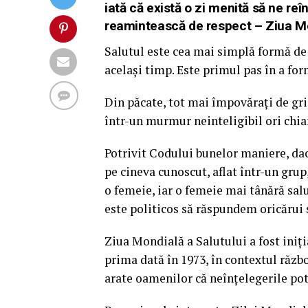
iată că există o zi menită să ne reî
reamintească de respect – Ziua Mo
Salutul este cea mai simplă formă de
același timp. Este primul pas în a fo
Din păcate, tot mai împovărați de grij
într-un murmur neinteligibil ori chia
Potrivit Codului bunelor maniere, da
pe cineva cunoscut, aflat într-un grup
o femeie, iar o femeie mai tânără sal
este politicos să răspundem oricărui 
Ziua Mondială a Salutului a fost iniți
prima dată în 1973, în contextul război
arate oamenilor că neînțelegerile pot 