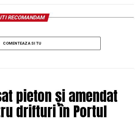
ITI RECOMANDAM
COMENTEAZA SI TU
sat pieton și amendat
ru drifturi în Portul