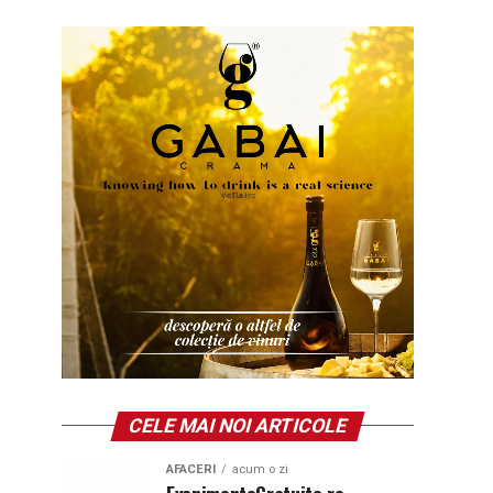
CELE MAI NOI ARTICOLE
AFACERI
acum o zi
EvenimenteGratuite.ro