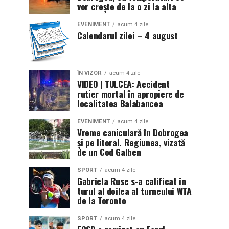
vor crește de la o zi la alta
EVENIMENT
acum 4 zile
Calendarul zilei – 4 august
ÎN VIZOR
acum 4 zile
VIDEO | TULCEA: Accident
rutier mortal în apropiere de
localitatea Balabancea
EVENIMENT
acum 4 zile
Vreme caniculară în Dobrogea
și pe litoral. Regiunea, vizată
de un Cod Galben
SPORT
acum 4 zile
Gabriela Ruse s-a calificat în
turul al doilea al turneului WTA
de la Toronto
SPORT
acum 4 zile