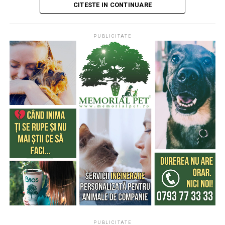
CITESTE IN CONTINUARE
PUBLICITATE
Publicat de
Codrin RAITA
,
4 august 2026, 05:00
S-a întâmplat într-o zi de 4 august
* Cu 333 de ani în urmă (1693), la această dată, monahul
francez, Dom Pérignon, degusta spuma unei băuturi
produse de el din vinul foarte acid de Champagne (o
regiune din nordul Franţei), băutură care a devenit
extrem de cunoscută şi i-a purtat numele
* Acum 322 de ani (1704) englezii au cucerit Gibraltarul,
în timpul Războiului Spaniol de Succesiune (Tratatul de
la Utrecht le-a recunoscut posesiunea, în anul 1713).
Este un teritoriu mic, disputat de-a lungul secolelor de
PUBLICITATE