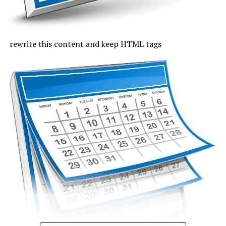
pragul critic de 80 de unități, iar temperaturile maxime
se vor încadra între 33 și 37 de grade, mai coborâte pe
litoral, unde vor fi 30 de grade. Noaptea, valorile termice
rămân ridicate. Cerul va fi variabil, vântul va sufla cel
rewrite this content and keep HTML tags
mult moderat și după-amiază vor fi posibile averse slabe.
Vineri, valorile termice nu mai trec de pragul caniculei,
la malul mării vor fi 33 de grade și minimele nocturne se
mențin între 19 și 24 de grade. Cerul va avea înnorări
temporare după-amiaza, când local vor fi averse slabe,
însoțite de fenomene electrice și intensificări de vânt.