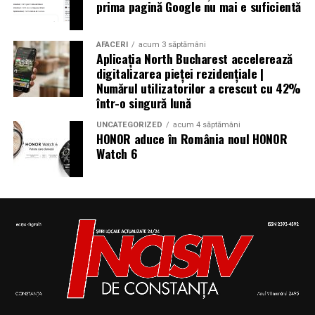
prima pagină Google nu mai e suficientă
Aniversări – Comemorări
AFACERI
acum 3 săptămâni
Aplicația North Bucharest accelerează
digitalizarea pieței rezidențiale |
– Sf. Ioan Maria Vianney, preot (Calendarul Romano-
Numărul utilizatorilor a crescut cu 42%
într-o singură lună
Catolic 2026)
UNCATEGORIZED
acum 4 săptămâni
HONOR aduce în România noul HONOR
Watch 6
– 1807: S-a născut Constantin Lecca, pictor, tipograf,
editor, scriitor, traducător şi profesor; ctitorul primei
tipografii (19.IX.1837) şi al primului periodic din
Oltenia, „Mozaicul” (3.X.1838-25.IX.1839); s-a remarcat
în domeniul portretisticii, al picturii religioase (în stil
occidental) şi al picturii cu tematică istorică; participant
la Revoluţia Română din 1848 (m. 1887)