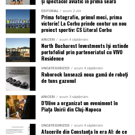
și spectacol aviatic în prima seară
sonda nu i-au mai permis acesteia să-și încarce bateriile
solare
EDITORIAL
acum 2 zile
Prima fotografie, primul meci, prima
victorie! La Corbu prinde contur un nou
* Cu 6 ani în urmă (2020) a avut loc o explozie în zona
proiect sportiv: CS Litoral Corbu
portuară a orașului Beirut, capitala Libanului. Aceasta a
fost urmată de un incendiu, câteva alte mici explozii și,
AFACERI
acum 4 săptămâni
North Bucharest Investments își extinde
în final, de o detonație masivă, care a fost urmată de un
portofoliul prin parteneriatul cu VIVO
suflu violent. Potrivit premierului libanez, Hasan Diab,
Residence
au explodat 2.750 de tone de nitrat de amoniu
confiscate. Materialul fusese pus la păstrare într-un
UNCATEGORIZED
acum 4 săptămâni
Roborock lansează noua gamă de roboți
depozit timp de șase ani, fără a se lua măsuri de
de tuns gazonul
precauție. În urma exploziei, cel puțin 204 persoane și-
au pierdut viața, peste 6.500 au fost rănite și multe
altele au fost date dispărute. Peste 300.000 de oameni
AFACERI
acum 3 săptămâni
D’Olive a organizat un eveniment în
au rămas fără locuințe în urma exploziilor devastatoare.
Piața Unirii din Cluj-Napoca
Autoritățile din Liban au decretat trei zile de doliu
național
UNCATEGORIZED
acum 4 săptămâni
Afacerile din Constanța în era AI: de ce