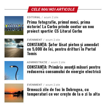
2002, prin care populația micului teritoriului a respins
anexarea la Spania. De altfel ziua de 10 septembrie a
CELE MAI NOI ARTICOLE
devenit şi sărbătoarea națională a Gibraltarului. În
EDITORIAL
acum 2 zile
aprilie 1985 s-a deschis graniţa între cele două teritorii
Prima fotografie, primul meci, prima
victorie! La Corbu prinde contur un nou
* Cu 164 de ani în urmă (1862), în cadrul acţiunii de
proiect sportiv: CS Litoral Corbu
unificare administrativă, domnitorul Alexandru Ioan
Cuza semna decretele prin care hotăra contopirea
EVENIMENT
acum 2 zile
CONSTANȚA: Șofer lăsat pieton și amendat
Direcţiei Statistice a Moldovei cu Oficiul Statistic din
cu 5.000 de lei, pentru drifturi în Portul
Bucureşti şi numirea lui Dionisie Pop-Marţian ca
Tomis
director al Oficiului Statistic pentru Principatele Unite
ADMINISTRAȚIE
acum 2 zile
(4/16)
CONSTANȚA: Primăria anunță măsuri pentru
reducerea consumului de energie electrică
* În urmă cu 112 ani (1914), în contextul izbucnirii
Primului Război Mondial, Germania invada Belgia, iar ca
răspuns, Marea Britanie a declarat război Germaniei.
EVENIMENT
acum 2 zile
Urmează zile de foc în Dobrogea, cu
Statele Unite și-au proclamat neutralitatea
temperaturi ce vor crește de la o zi la alta
* Se marchează 110 ani (1916) de la semnarea, la