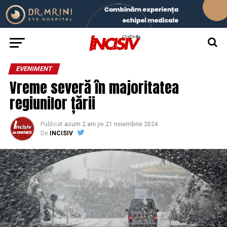
EVENIMENT
Vreme severă în majoritatea
regiunilor țării
Publicat
acum 2 ani
pe
21 noiembrie 2024
De
INCISIV