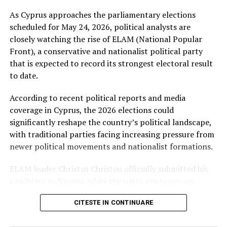
As Cyprus approaches the parliamentary elections
Oferta electorală a PSD sub
scheduled for May 24, 2026, political analysts are
conducerea lui Negrescu
closely watching the rise of ELAM (National Popular
Front), a conservative and nationalist political party
Cu alegerile parlamentare programate pe 1 decembrie,
that is expected to record its strongest electoral result
Victor Negrescu are sarcina de a redefini oferta
to date.
electorală a PSD pentru a răspunde mai bine nevoilor
actuale ale României. Printre principalele puncte din
According to recent political reports and media
programul electoral al partidului se numără:
coverage in Cyprus, the 2026 elections could
significantly reshape the country’s political landscape,
Acces la fonduri europene
– Negrescu a subliniat că
with traditional parties facing increasing pressure from
România trebuie să absoarbă eficient resursele europene
newer political movements and nationalist formations.
pentru dezvoltare, iar PSD va sprijini atragerea acestor
fonduri în domenii critice precum infrastructura,
ELAM leader Christos Christou officially submitted his
educația și sănătatea.
candidacy in Nicosia, while the party continues an
intensive national campaign focused on sovereignty,
Reformarea sistemului de sănătate
– După pandemie,
CITESTE IN CONTINUARE
national identity, migration policy, and support for
prioritățile în domeniul sănătății au devenit esențiale, iar
Cypriot families and local communities.
PSD își propune să investească în spitale, infrastructură