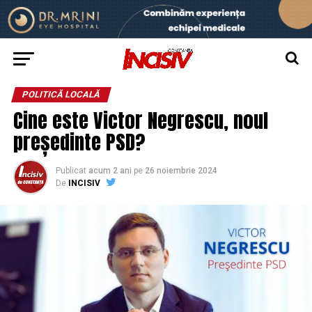
POLITICĂ LOCALĂ
Cine este Victor Negrescu, noul
președinte PSD?
Publicat
acum 2 ani
pe
26 noiembrie 2024
De
INCISIV