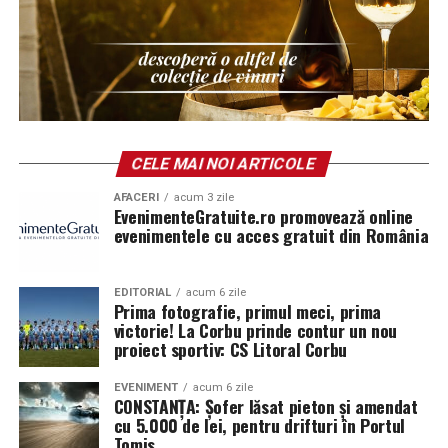
εξελίξεις στην Κύπρο, σε μια περίοδο όπου ζητήματα
όπως η οικονομία, η ταυτότητα, η ασφάλεια και η
μετανάστευση βρίσκονται στο επίκεντρο των δημόσιων
συζητήσεων σε ολόκληρη την Ευρώπη.
Οι εκλογές της 24ης Μαΐου αναμένεται να αποτελέσουν
ένα από τα σημαντικότερα πολιτικά γεγονότα της χρονιάς
CELE MAI NOI ARTICOLE
για την Κυπριακή Δημοκρατία και την κυπριακή διασπορά.
AFACERI
acum 3 zile
EvenimenteGratuite.ro promovează online
evenimentele cu acces gratuit din România
EDITORIAL
acum 6 zile
Prima fotografie, primul meci, prima
victorie! La Corbu prinde contur un nou
proiect sportiv: CS Litoral Corbu
EVENIMENT
acum 6 zile
CONSTANȚA: Șofer lăsat pieton și amendat
cu 5.000 de lei, pentru drifturi în Portul
Tomis