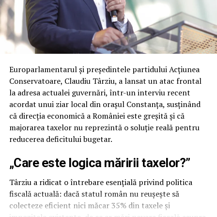
Cu o viziune orientată spre viitor, Negrescu aduce o
Reformists Party (ECR Party), as well as Romanian
schimbare de paradigmă în politica românească,
conservative politician
Cezara Popescu
, former
promițând o guvernare bazată pe performanță,
candidate for the Mayor of Constanța.
transparență și apropierea de valorile europene.
Alegerile parlamentare din
1 decembrie
vor reprezenta
Europarlamentarul și președintele partidului Acțiunea
o oportunitate pentru Victor Negrescu și echipa sa de a
Conservatoare, Claudiu Târziu, a lansat un atac frontal
demonstra că PSD poate fi un actor cheie în
la adresa actualei guvernări, într-un interviu recent
modernizarea României.
acordat unui ziar local din orașul Constanța, susținând
că direcția economică a României este greșită și că
ARTICOLE PE ACEIASI TEMA:
majorarea taxelor nu reprezintă o soluție reală pentru
reducerea deficitului bugetar.
URMATORUL
România, cu pași mari spre Est: Dughin îl numește pe
Georgescu ‘vizionarul Moscovei’!
„Care este logica măririi taxelor?”
NU RATATI
Târziu a ridicat o întrebare esențială privind politica
Victor Negrescu, vicepreședintele Parlamentului
fiscală actuală: dacă statul român nu reușește să
European, alături de candidații PSD pentru Parlament, în
dialog cu mediul de afaceri din Constanța
colecteze eficient nici măcar 35% din taxele și