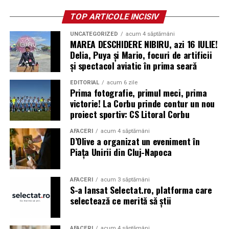
TOP ARTICOLE INCISIV
UNCATEGORIZED
acum 4 săptămâni
MAREA DESCHIDERE NIBIRU, azi 16 IULIE!
Delia, Puya și Mario, focuri de artificii
și spectacol aviatic în prima seară
EDITORIAL
acum 6 zile
Prima fotografie, primul meci, prima
victorie! La Corbu prinde contur un nou
proiect sportiv: CS Litoral Corbu
AFACERI
acum 4 săptămâni
D’Olive a organizat un eveniment în
Piața Unirii din Cluj-Napoca
AFACERI
acum 3 săptămâni
S-a lansat Selectat.ro, platforma care
selectează ce merită să știi
AFACERI
acum 4 săptămâni