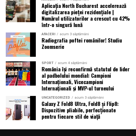
Aplicația North Bucharest accelerează
digitalizarea pieței rezidențiale |
Numărul utilizatorilor a crescut cu 42%
într-o singură lună
AFACERI
acum 3 săptămâni
Radiografia poftei românilor! Studiu
Zoomserie
SPORT
acum 4 săptămâni
România își reconfirmă statutul de lider
al padbolului mondial: Campioni
Internaționali, Vicecampioni
Internaționali și MVP-ul turneului
UNCATEGORIZED
acum 3 săptămâni
Galaxy Z Fold8 Ultra, Fold8 și Flip8:
Dispozitive pliabile, perfecționate
pentru fiecare stil de viață