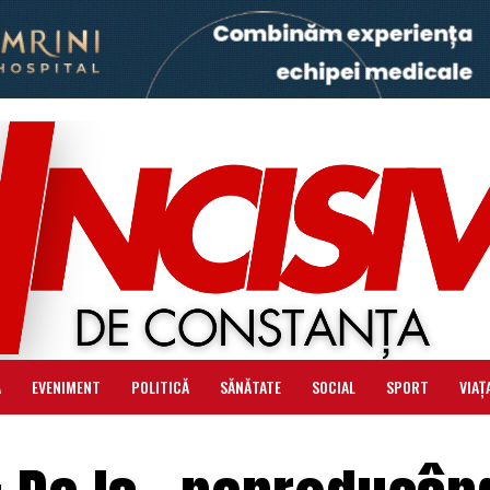
Ă
EVENIMENT
POLITICĂ
SĂNĂTATE
SOCIAL
SPORT
VIAȚ