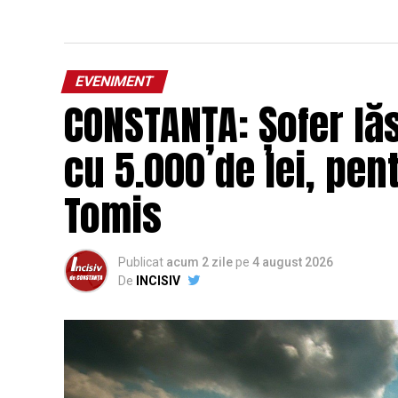
EVENIMENT
CONSTANȚA: Șofer lă
cu 5.000 de lei, pent
Tomis
Publicat
acum 2 zile
pe
4 august 2026
De
INCISIV