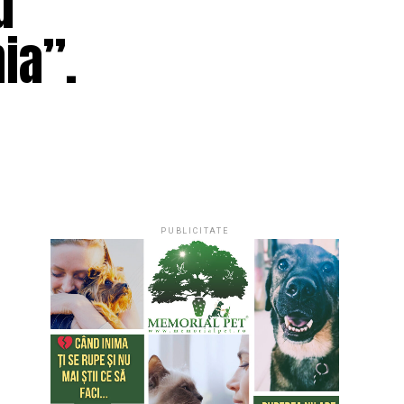
d
ia”.
PUBLICITATE