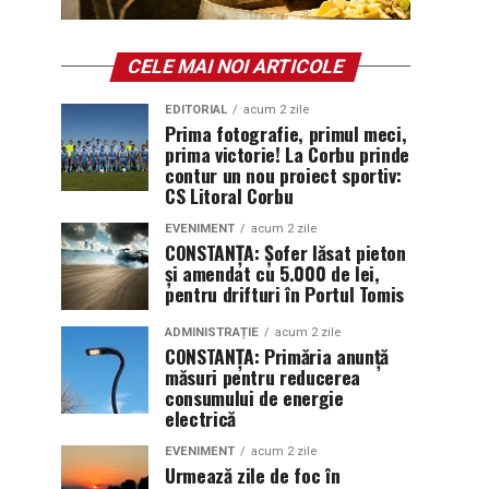
CELE MAI NOI ARTICOLE
EDITORIAL
acum 2 zile
Prima fotografie, primul meci,
prima victorie! La Corbu prinde
contur un nou proiect sportiv:
CS Litoral Corbu
EVENIMENT
acum 2 zile
CONSTANȚA: Șofer lăsat pieton
și amendat cu 5.000 de lei,
pentru drifturi în Portul Tomis
ADMINISTRAȚIE
acum 2 zile
CONSTANȚA: Primăria anunță
măsuri pentru reducerea
consumului de energie
electrică
EVENIMENT
acum 2 zile
Urmează zile de foc în