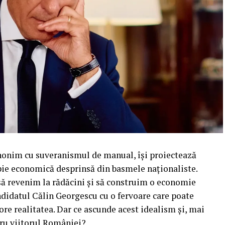
nonim cu suveranismul de manual, își proiectează
ie economică desprinsă din basmele naționaliste.
ă revenim la rădăcini și să construim o economie
ndidatul Călin Georgescu cu o fervoare care poate
ore realitatea. Dar ce ascunde acest idealism și, mai
tru viitorul României?