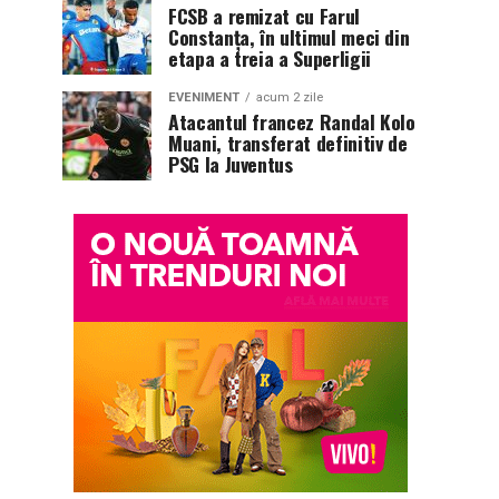
FCSB a remizat cu Farul
Constanța, în ultimul meci din
etapa a treia a Superligii
EVENIMENT
acum 2 zile
Atacantul francez Randal Kolo
Muani, transferat definitiv de
PSG la Juventus