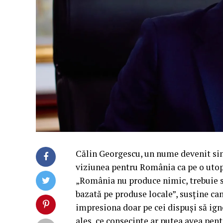
Călin Georgescu, un nume devenit si
viziunea pentru România ca pe o utop
„România nu produce nimic, trebuie s
bazată pe produse locale”, susține ca
impresiona doar pe cei dispuși să ign
ales, ce consecințe ar putea avea pen