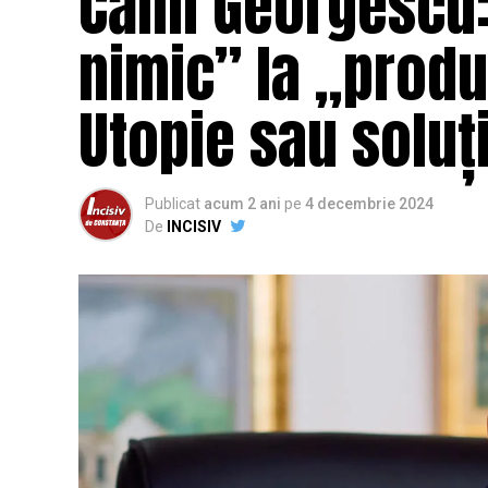
Călin Georgescu
nimic” la „prod
Utopie sau soluț
Publicat
acum 2 ani
pe
4 decembrie 2024
De
INCISIV