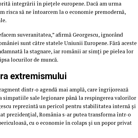
orită integrării în piețele europene. Dacă am urma
am risca să ne întoarcem la o economie premodernă,
le.
refacem suveranitatea,” afirmă Georgescu, ignorând
omâniei sunt către statele Uniunii Europene. Fără aceste
ondamnată la stagnare, iar românii ar simți pe pielea lor
lipsa locurilor de muncă.
ura extremismului
ragment dintr-o agendă mai amplă, care îngrijorează
a simpatiile sale legionare până la respingerea valorilor
scu reprezintă un pericol pentru stabilitatea internă și
dat prezidențial, România s-ar putea transforma într-o
periculoasă, cu o economie în colaps și un popor privat