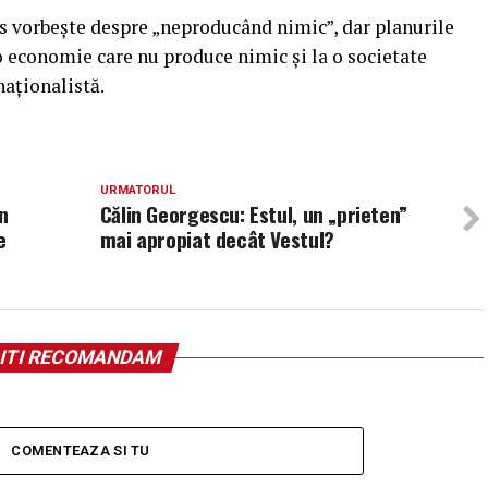
ns vorbește despre „neproducând nimic”, dar planurile
 o economie care nu produce nimic și la o societate
naționalistă.
URMATORUL
n
Călin Georgescu: Estul, un „prieten”
e
mai apropiat decât Vestul?
ITI RECOMANDAM
COMENTEAZA SI TU