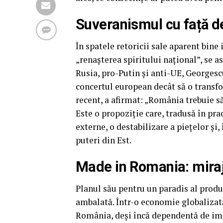
Suveranismul cu față d
În spatele retoricii sale aparent bin
„renașterea spiritului național”, se 
Rusia, pro-Putin și anti-UE, Georges
concertul european decât să o transf
recent, a afirmat: „România trebuie s
Este o propoziție care, tradusă în prac
externe, o destabilizare a piețelor și
puteri din Est.
Made in Romania: miraj
Planul său pentru un paradis al prod
ambalată. Într-o economie globalizată
România, deși încă dependentă de impo