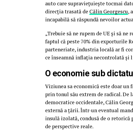
auto care supraviețuiește tocmai dat
direcția trasată de
Călin Georgescu
, 
incapabilă să răspundă nevoilor actua
„Trebuie să ne rupem de UE și să ne 
faptul că peste 70% din exporturile R
parteneriate, industria locală ar fi c
ce înseamnă inflația necontrolată și 
O economie sub dictat
Viziunea sa economică este doar un f
prin tonul său extrem de radical. De l
democratice occidentale, Călin George
externă a țării. Într-un eventual man
insulă izolată, condusă de o retorică 
de perspective reale.