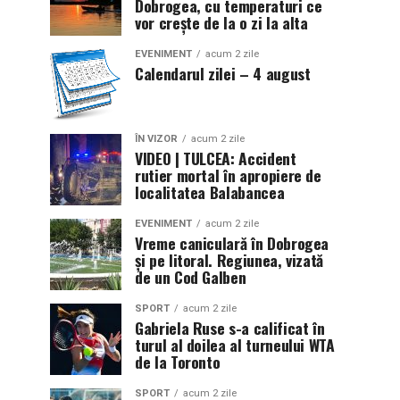
Dobrogea, cu temperaturi ce
vor crește de la o zi la alta
EVENIMENT
acum 2 zile
Calendarul zilei – 4 august
ÎN VIZOR
acum 2 zile
VIDEO | TULCEA: Accident
rutier mortal în apropiere de
localitatea Balabancea
EVENIMENT
acum 2 zile
Vreme caniculară în Dobrogea
și pe litoral. Regiunea, vizată
de un Cod Galben
SPORT
acum 2 zile
Gabriela Ruse s-a calificat în
turul al doilea al turneului WTA
de la Toronto
SPORT
acum 2 zile