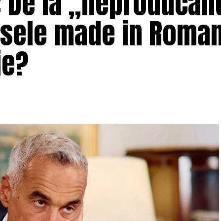
: De la „neproducân
usele made in Roman
ie?