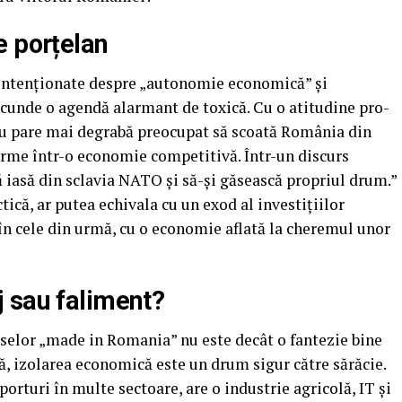
e porțelan
e intenționate despre „autonomie economică” și
ascunde o agendă alarmant de toxică. Cu o atitudine pro-
cu pare mai degrabă preocupat să scoată România din
orme într-o economie competitivă. Într-un discurs
ă iasă din sclavia NATO și să-și găsească propriul drum.”
tică, ar putea echivala cu un exod al investițiilor
, în cele din urmă, cu o economie aflată la cheremul unor
 sau faliment?
uselor „made in Romania” nu este decât o fantezie bine
, izolarea economică este un drum sigur către sărăcie.
rturi în multe sectoare, are o industrie agricolă, IT și