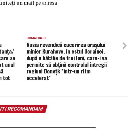
rimiteţi un mail pe adresa
URMATORUL
a
Rusia revendică cucerirea oraşului
tanţa/
minier Kurahove, în estul Ucrainei,
care se
după o bătălie de trei luni, care-i va
ot anul
permite să obţină controlul întregii
că
regiuni Doneţk ”într-un ritm
n tot
accelerat”
ITI RECOMANDAM