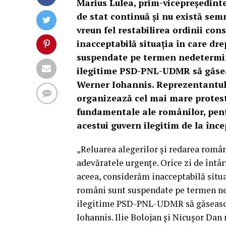
Marius Lulea, prim-vicepreşedinte
de stat continuă şi nu există semn
vreun fel restabilirea ordinii con
inacceptabilă situaţia în care dr
suspendate pe termen nedetermina
ilegitime PSD-PNL-UDMR să găsea
Werner Iohannis. Reprezentantul
organizează cel mai mare protest
fundamentale ale românilor, pentr
acestui guvern ilegitim de la înce
„Reluarea alegerilor şi redarea român
adevăratele urgenţe. Orice zi de întâr
aceea, considerăm inacceptabilă situa
români sunt suspendate pe termen ned
ilegitime PSD-PNL-UDMR să găsească
Iohannis. Ilie Bolojan şi Nicuşor Dan 