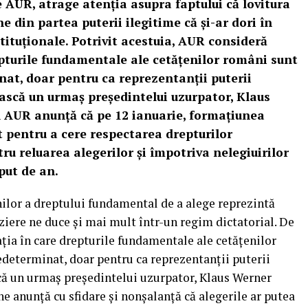
 AUR, atrage atenţia asupra faptului că lovitura
e din partea puterii ilegitime că şi-ar dori în
stituţionale. Potrivit acestuia, AUR consideră
epturile fundamentale ale cetăţenilor români sunt
t, doar pentru ca reprezentanţii puterii
scă un urmaş preşedintelui uzurpator, Klaus
 AUR anunţă că pe 12 ianuarie, formaţiunea
 pentru a cere respectarea drepturilor
u reluarea alegerilor şi împotriva nelegiuirilor
put de an.
ilor a dreptului fundamental de a alege reprezintă
ziere ne duce şi mai mult într-un regim dictatorial. De
ţia în care drepturile fundamentale ale cetăţenilor
eterminat, doar pentru ca reprezentanţii puterii
 un urmaş preşedintelui uzurpator, Klaus Werner
ne anunţă cu sfidare şi nonşalanţă că alegerile ar putea