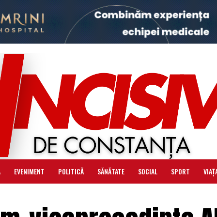
Ă
EVENIMENT
POLITICĂ
SĂNĂTATE
SOCIAL
SPORT
VIAȚ