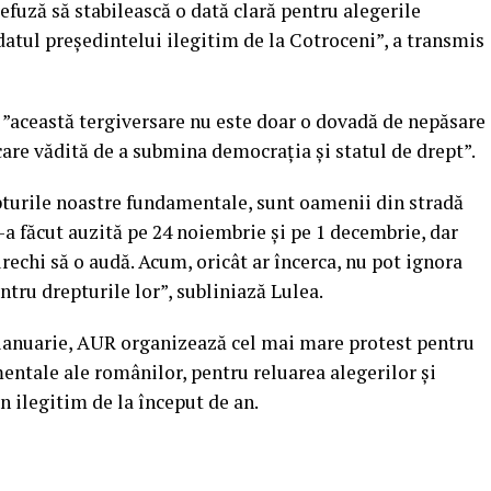
refuză să stabilească o dată clară pentru alegerile
atul preşedintelui ilegitim de la Cotroceni”, a transmis
”această tergiversare nu este doar o dovadă de nepăsare
rcare vădită de a submina democraţia şi statul de drept”.
pturile noastre fundamentale, sunt oamenii din stradă
-a făcut auzită pe 24 noiembrie şi pe 1 decembrie, dar
urechi să o audă. Acum, oricât ar încerca, nu pot ignora
tru drepturile lor”, subliniază Lulea.
ianuarie, AUR organizează cel mai mare protest pentru
entale ale românilor, pentru reluarea alegerilor şi
n ilegitim de la început de an.