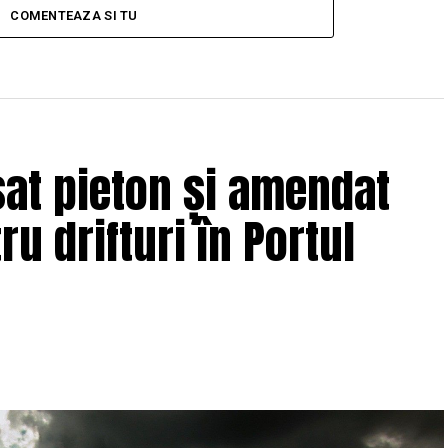
COMENTEAZA SI TU
sat pieton și amendat
ru drifturi în Portul