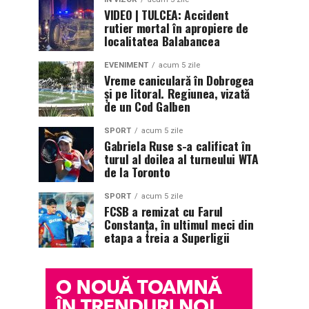
VIDEO | TULCEA: Accident
rutier mortal în apropiere de
localitatea Balabancea
EVENIMENT
acum 5 zile
Vreme caniculară în Dobrogea
și pe litoral. Regiunea, vizată
de un Cod Galben
SPORT
acum 5 zile
Gabriela Ruse s-a calificat în
turul al doilea al turneului WTA
de la Toronto
SPORT
acum 5 zile
FCSB a remizat cu Farul
Constanța, în ultimul meci din
etapa a treia a Superligii