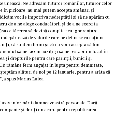
se unească! Ne adresăm tuturor românilor, tuturor celor
ate în picioare: nu mai putem accepta amânări şi
idicăm vocile împotriva nedreptăţii şi să ne apărăm cu
acru de a ne alege conducătorii şi de a ne exercita
sa ca tăcerea să devină complice cu ignoranţa şi
 îndepărtează de valorile care ne definesc ca naţiune.
iţi, că suntem fermi şi că nu vom accepta să fim
mentul să ne facem auziţi şi să ne restabilim locul în
 şi drepturile pentru care părinţii, bunicii şi
 AUR rămâne ferm angajat în lupta pentru demnitate,
aşteptăm alături de noi pe 12 ianuarie, pentru a arăta că
”, a spus Marius Lulea.
xclusiv informării dumneavoastră personale. Dacă
 companie şi doriţi un acord pentru republicarea