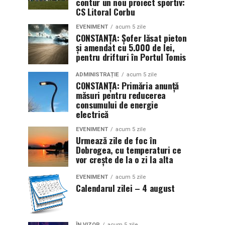
contur un nou proiect sportiv:
CS Litoral Corbu
EVENIMENT
acum 5 zile
CONSTANȚA: Șofer lăsat pieton
și amendat cu 5.000 de lei,
pentru drifturi în Portul Tomis
ADMINISTRAȚIE
acum 5 zile
CONSTANȚA: Primăria anunță
măsuri pentru reducerea
consumului de energie
electrică
EVENIMENT
acum 5 zile
Urmează zile de foc în
Dobrogea, cu temperaturi ce
vor crește de la o zi la alta
EVENIMENT
acum 5 zile
Calendarul zilei – 4 august
ÎN VIZOR
acum 5 zile