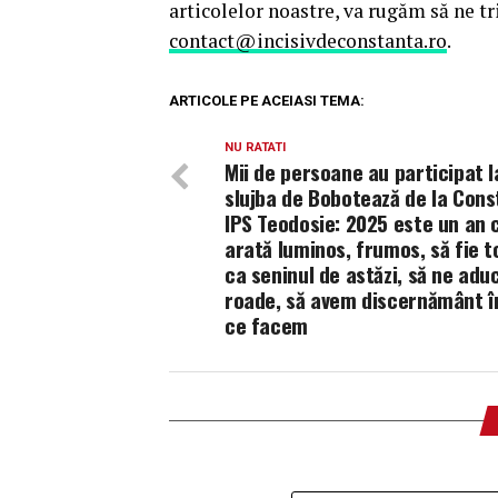
articolelor noastre, va rugăm să ne t
contact@incisivdeconstanta.ro
.
ARTICOLE PE ACEIASI TEMA:
NU RATATI
Mii de persoane au participat l
slujba de Bobotează de la Cons
IPS Teodosie: 2025 este un an 
arată luminos, frumos, să fie t
ca seninul de astăzi, să ne adu
roade, să avem discernământ î
ce facem