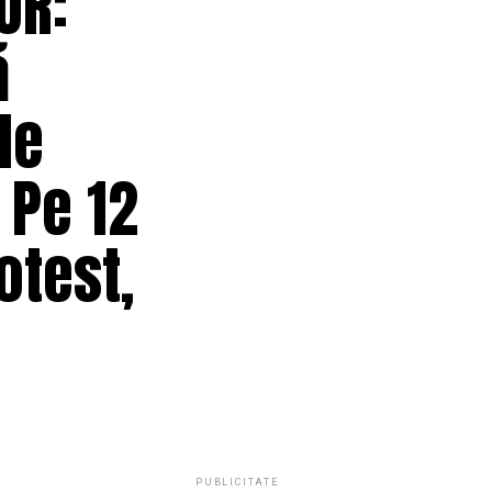
UR:
ă
le
 Pe 12
otest,
PUBLICITATE