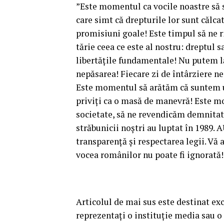
”Este momentul ca vocile noastre să 
care simt că drepturile lor sunt călc
promisiuni goale! Este timpul să ne r
tărie ceea ce este al nostru: dreptul s
libertăţile fundamentale! Nu putem lă
nepăsarea! Fiecare zi de întârziere ne
Este momentul să arătăm că suntem un
priviţi ca o masă de manevră! Este mo
societate, să ne revendicăm demnitatea
străbunicii noştri au luptat în 1989.
transparenţă şi respectarea legii. Vă 
vocea românilor nu poate fi ignorată!
Articolul de mai sus este destinat e
reprezentaţi o instituţie media sau o