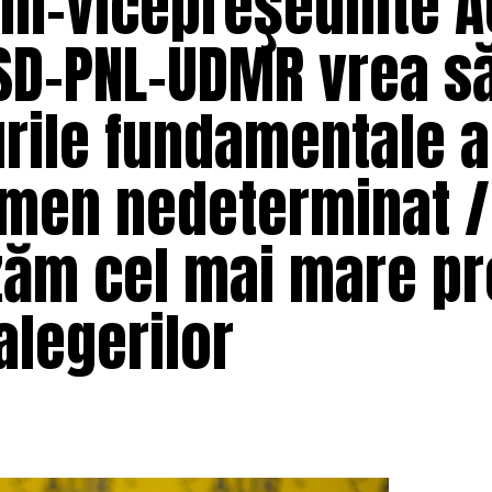
im-vicepreşedinte A
PSD-PNL-UDMR vrea s
rile fundamentale a
rmen nedeterminat /
zăm cel mai mare pr
alegerilor