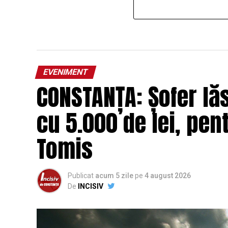
EVENIMENT
CONSTANȚA: Șofer lă
cu 5.000 de lei, pent
Tomis
Publicat
acum 5 zile
pe
4 august 2026
De
INCISIV