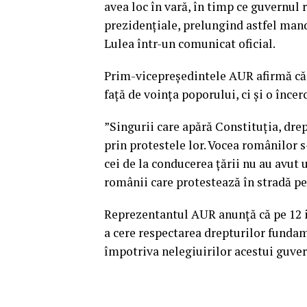
avea loc în vară, în timp ce guvernul 
prezidenţiale, prelungind astfel mand
Lulea într-un comunicat oficial.
Prim-vicepreşedintele AUR afirmă că 
faţă de voinţa poporului, ci şi o înce
”Singurii care apără Constituţia, dre
prin protestele lor. Vocea românilor s
cei de la conducerea ţării nu au avut 
românii care protestează în stradă pen
Reprezentantul AUR anunţă că pe 12 
a cere respectarea drepturilor fundam
împotriva nelegiuirilor acestui guver