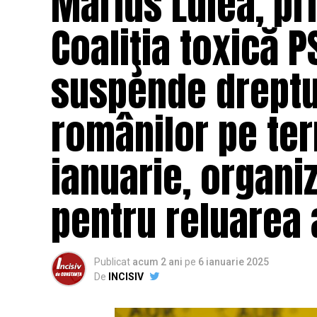
Marius Lulea, pr
Coaliţia toxică 
suspende dreptu
românilor pe te
ianuarie, organi
pentru reluarea 
Publicat
acum 2 ani
pe
6 ianuarie 2025
De
INCISIV