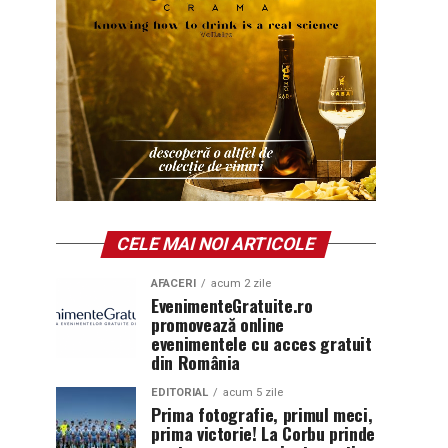
CELE MAI NOI ARTICOLE
AFACERI
acum 2 zile
EvenimenteGratuite.ro
promovează online
evenimentele cu acces gratuit
din România
EDITORIAL
acum 5 zile
Prima fotografie, primul meci,
prima victorie! La Corbu prinde